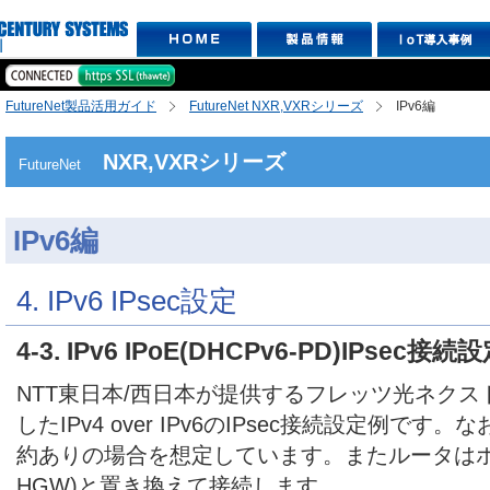
FutureNet製品活用ガイド
FutureNet NXR,VXRシリーズ
IPv6編
NXR,VXRシリーズ
FutureNet
IPv6編
4. IPv6 IPsec設定
4-3. IPv6 IPoE(DHCPv6-PD)IPsec接続
NTT東日本/西日本が提供するフレッツ光ネクスト回
したIPv4 over IPv6のIPsec接続設定例で
約ありの場合を想定しています。またルータはホ
HGW)と置き換えて接続します。