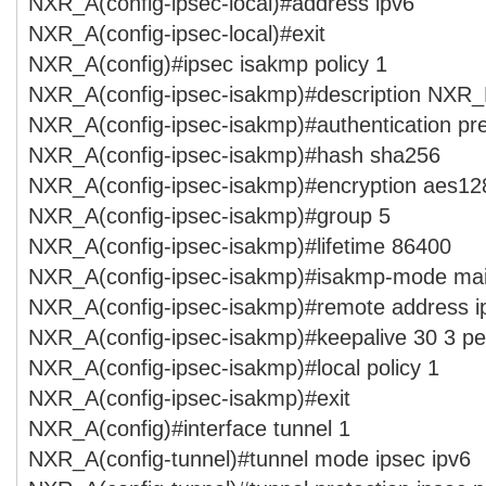
NXR_A(config-ipsec-local)#address ipv6
NXR_A(config-ipsec-local)#exit
NXR_A(config)#ipsec isakmp policy 1
NXR_A(config-ipsec-isakmp)#description NXR
NXR_A(config-ipsec-isakmp)#authentication pr
NXR_A(config-ipsec-isakmp)#hash sha256
NXR_A(config-ipsec-isakmp)#encryption aes12
NXR_A(config-ipsec-isakmp)#group 5
NXR_A(config-ipsec-isakmp)#lifetime 86400
NXR_A(config-ipsec-isakmp)#isakmp-mode ma
NXR_A(config-ipsec-isakmp)#remote address i
NXR_A(config-ipsec-isakmp)#keepalive 30 3 per
NXR_A(config-ipsec-isakmp)#local policy 1
NXR_A(config-ipsec-isakmp)#exit
NXR_A(config)#interface tunnel 1
NXR_A(config-tunnel)#tunnel mode ipsec ipv6