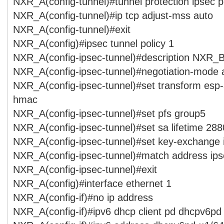
NXR_A(config-tunnel)#tunnel protection ipsec p
NXR_A(config-tunnel)#ip tcp adjust-mss auto
NXR_A(config-tunnel)#exit
NXR_A(config)#ipsec tunnel policy 1
NXR_A(config-ipsec-tunnel)#description NXR_
NXR_A(config-ipsec-tunnel)#negotiation-mode 
NXR_A(config-ipsec-tunnel)#set transform esp
hmac
NXR_A(config-ipsec-tunnel)#set pfs group5
NXR_A(config-ipsec-tunnel)#set sa lifetime 28
NXR_A(config-ipsec-tunnel)#set key-exchange
NXR_A(config-ipsec-tunnel)#match address ips
NXR_A(config-ipsec-tunnel)#exit
NXR_A(config)#interface ethernet 1
NXR_A(config-if)#no ip address
NXR_A(config-if)#ipv6 dhcp client pd dhcpv6pd