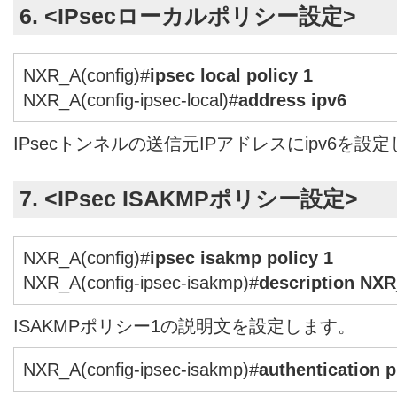
6. <IPsecローカルポリシー設定>
NXR_A(config)#
ipsec local policy 1
NXR_A(config-ipsec-local)#
address ipv6
IPsecトンネルの送信元IPアドレスにipv6を設
7. <IPsec ISAKMPポリシー設定>
NXR_A(config)#
ipsec isakmp policy 1
NXR_A(config-ipsec-isakmp)#
description NX
ISAKMPポリシー1の説明文を設定します。
NXR_A(config-ipsec-isakmp)#
authentication 