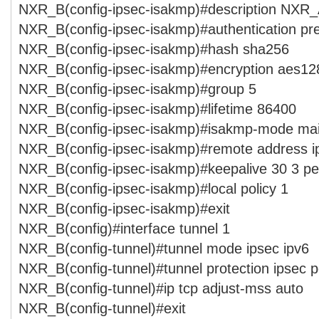
NXR_B(config-ipsec-isakmp)#description NXR
NXR_B(config-ipsec-isakmp)#authentication pr
NXR_B(config-ipsec-isakmp)#hash sha256
NXR_B(config-ipsec-isakmp)#encryption aes12
NXR_B(config-ipsec-isakmp)#group 5
NXR_B(config-ipsec-isakmp)#lifetime 86400
NXR_B(config-ipsec-isakmp)#isakmp-mode ma
NXR_B(config-ipsec-isakmp)#remote address i
NXR_B(config-ipsec-isakmp)#keepalive 30 3 per
NXR_B(config-ipsec-isakmp)#local policy 1
NXR_B(config-ipsec-isakmp)#exit
NXR_B(config)#interface tunnel 1
NXR_B(config-tunnel)#tunnel mode ipsec ipv6
NXR_B(config-tunnel)#tunnel protection ipsec p
NXR_B(config-tunnel)#ip tcp adjust-mss auto
NXR_B(config-tunnel)#exit