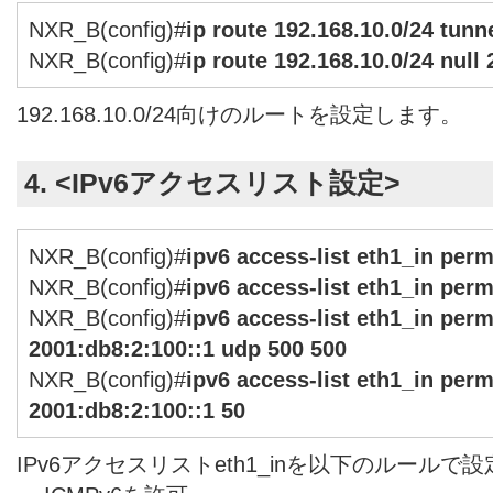
NXR_B(config)#
ip route 192.168.10.0/24 tunne
NXR_B(config)#
ip route 192.168.10.0/24 null 
192.168.10.0/24向けのルートを設定します。
4. <IPv6アクセスリスト設定>
NXR_B(config)#
ipv6 access-list eth1_in per
NXR_B(config)#
ipv6 access-list eth1_in per
NXR_B(config)#
ipv6 access-list eth1_in perm
2001:db8:2:100::1 udp 500 500
NXR_B(config)#
ipv6 access-list eth1_in perm
2001:db8:2:100::1 50
IPv6アクセスリストeth1_inを以下のルールで