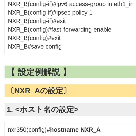
NXR_B(config-if)#ipv6 access-group in eth1_in
NXR_B(config-if)#ipsec policy 1
NXR_B(config-if)#exit
NXR_B(config)#fast-forwarding enable
NXR_B(config)#exit
NXR_B#save config
【 設定例解説 】
〔NXR_Aの設定〕
1. <ホスト名の設定>
nxr350(config)#
hostname NXR_A