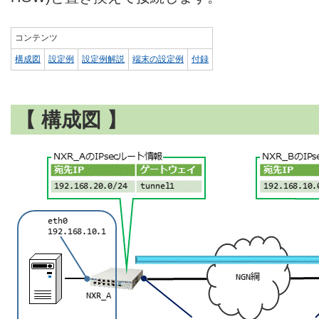
コンテンツ
構成図
設定例
設定例解説
端末の設定例
付録
【 構成図 】