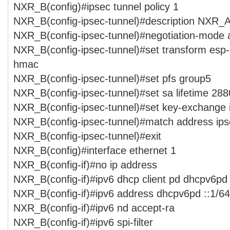
NXR_B(config)#ipsec tunnel policy 1
NXR_B(config-ipsec-tunnel)#description NXR_
NXR_B(config-ipsec-tunnel)#negotiation-mode 
NXR_B(config-ipsec-tunnel)#set transform esp
hmac
NXR_B(config-ipsec-tunnel)#set pfs group5
NXR_B(config-ipsec-tunnel)#set sa lifetime 28
NXR_B(config-ipsec-tunnel)#set key-exchange
NXR_B(config-ipsec-tunnel)#match address ips
NXR_B(config-ipsec-tunnel)#exit
NXR_B(config)#interface ethernet 1
NXR_B(config-if)#no ip address
NXR_B(config-if)#ipv6 dhcp client pd dhcpv6pd
NXR_B(config-if)#ipv6 address dhcpv6pd ::1/64
NXR_B(config-if)#ipv6 nd accept-ra
NXR_B(config-if)#ipv6 spi-filter