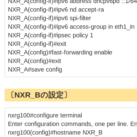
NXR_A(config-if)#ipv6 address dhcpv6pd ::1/64
NXR_A(config-if)#ipv6 nd accept-ra
NXR_A(config-if)#ipv6 spi-filter
NXR_A(config-if)#ipv6 access-group in eth1_in
NXR_A(config-if)#ipsec policy 1
NXR_A(config-if)#exit
NXR_A(config)#fast-forwarding enable
NXR_A(config)#exit
NXR_A#save config
〔NXR_Bの設定〕
nxrg100#configure terminal
Enter configuration commands, one per line. E
nxrg100(config)#hostname NXR_B