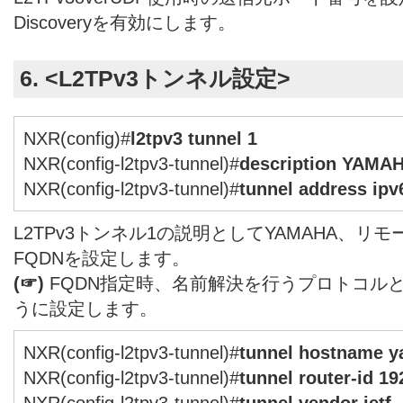
Discoveryを有効にします。
6. <L2TPv3トンネル設定>
NXR(config)#
l2tpv3 tunnel 1
NXR(config-l2tpv3-tunnel)#
description YAMA
NXR(config-l2tpv3-tunnel)#
tunnel address ipv6
L2TPv3トンネル1の説明としてYAMAHA、リ
FQDNを設定します。
(☞)
FQDN指定時、名前解決を行うプロトコルと
うに設定します。
NXR(config-l2tpv3-tunnel)#
tunnel hostname 
NXR(config-l2tpv3-tunnel)#
tunnel router-id 19
NXR(config-l2tpv3-tunnel)#
tunnel vendor ietf