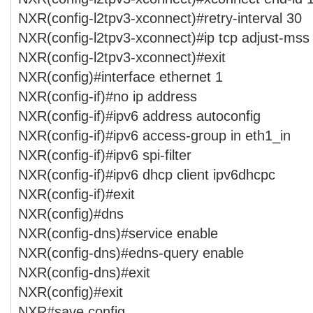
NXR(config-l2tpv3-xconnect)#retry-interval 30
NXR(config-l2tpv3-xconnect)#ip tcp adjust-mss
NXR(config-l2tpv3-xconnect)#exit
NXR(config)#interface ethernet 1
NXR(config-if)#no ip address
NXR(config-if)#ipv6 address autoconfig
NXR(config-if)#ipv6 access-group in eth1_in
NXR(config-if)#ipv6 spi-filter
NXR(config-if)#ipv6 dhcp client ipv6dhcpc
NXR(config-if)#exit
NXR(config)#dns
NXR(config-dns)#service enable
NXR(config-dns)#edns-query enable
NXR(config-dns)#exit
NXR(config)#exit
NXR#save config