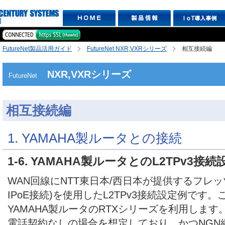
FutureNet製品活用ガイド
FutureNet NXR,VXRシリーズ
相互接続編
NXR,VXRシリーズ
FutureNet
相互接続編
1. YAMAHA製ルータとの接続
1-6. YAMAHA製ルータとのL2TPv3接続設定
WAN回線にNTT東日本/西日本が提供するフレッツ
IPoE接続)を使用したL2TPv3接続設定例です
YAMAHA製ルータのRTXシリーズを利用しま
電話契約なしの場合を想定しており、かつNGN