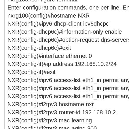
Enter configuration commands, one per line. E
nxrg100(config)#hostname NXR
NXR(config)#ipv6 dhcp-client ipv6dhcpc
NXR(config-dhcp6c)#information-only enable
NXR(config-dhcp6c)#option-request dns-server
NXR(config-dhcp6c)#exit
NXR(config)#interface ethernet 0
NXR(config-if)#ip address 192.168.10.2/24
NXR(config-if)#exit
NXR(config)#ipv6 access-list eth1_in permit an
NXR(config)#ipv6 access-list eth1_in permit a
NXR(config)#ipv6 access-list eth1_in permit a
NXR(config)#l2tpv3 hostname nxr
NXR(config)#l2tpv3 router-id 192.168.10.2
NXR(config)#l2tpv3 mac-learning
NXR(config)#l2tpv3 mac-aging 300