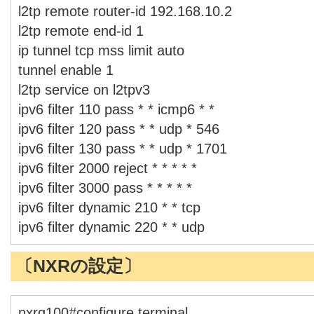
l2tp remote router-id 192.168.10.2
l2tp remote end-id 1
ip tunnel tcp mss limit auto
tunnel enable 1
l2tp service on l2tpv3
ipv6 filter 110 pass * * icmp6 * *
ipv6 filter 120 pass * * udp * 546
ipv6 filter 130 pass * * udp * 1701
ipv6 filter 2000 reject * * * * *
ipv6 filter 3000 pass * * * * *
ipv6 filter dynamic 210 * * tcp
ipv6 filter dynamic 220 * * udp
〔NXRの設定〕
nxrg100#configure terminal