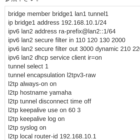
bridge member bridge1 lan1 tunnel1
ip bridge1 address 192.168.10.1/24
ipv6 lan2 address ra-prefix@lan2::1/64
ipv6 lan2 secure filter in 110 120 130 2000
ipv6 lan2 secure filter out 3000 dynamic 210 2
ipv6 lan2 dhcp service client ir=on
tunnel select 1
tunnel encapsulation l2tpv3-raw
l2tp always-on on
l2tp hostname yamaha
l2tp tunnel disconnect time off
l2tp keepalive use on 60 3
l2tp keepalive log on
l2tp syslog on
l2tp local router-id 192.168.10.1