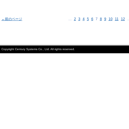
←前のページ
…
2
3
4
5
6
7
8
9
10
11
12
Copyright Century Systems Co., Ltd. All rights reserved.