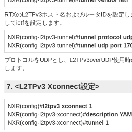
RTXのL2TPv3ホスト名およびルータIDを設定
してietfを設定します。
NXR(config-l2tpv3-tunnel)#
tunnel protocol ud
NXR(config-l2tpv3-tunnel)#
tunnel udp port 17
プロトコルをUDPとし、L2TPv3overUDP使
します。
7. <L2TPv3 Xconnect設定>
NXR(config)#
l2tpv3 xconnect 1
NXR(config-l2tpv3-xconnect)#
description YA
NXR(config-l2tpv3-xconnect)#
tunnel 1