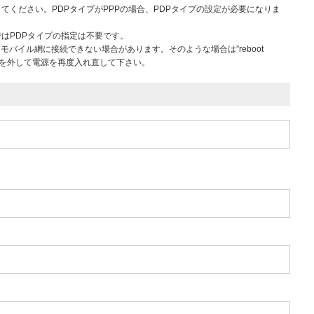
定してください。PDPタイプがPPPの場合、PDPタイプの設定が必要になりま
50/KLではPDPタイプの指定は不要です。
にモバイル網に接続できない場合があります。そのような場合は”reboot
クタを外して電源を再度入れ直して下さい。