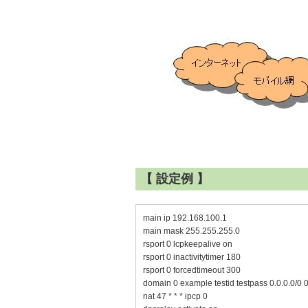
【 設定例 】
main ip 192.168.100.1
main mask 255.255.255.0
rsport 0 lcpkeepalive on
rsport 0 inactivitytimer 180
rsport 0 forcedtimeout 300
domain 0 example testid testpass 0.0.0.0/0 0
nat 47 * * * ipcp 0