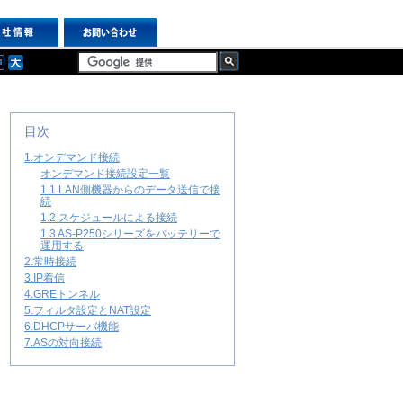
目次
1.オンデマンド接続
オンデマンド接続設定一覧
1.1 LAN側機器からのデータ送信で接
続
1.2 スケジュールによる接続
1.3 AS-P250シリーズをバッテリーで
運用する
2.常時接続
3.IP着信
4.GREトンネル
5.フィルタ設定とNAT設定
6.DHCPサーバ機能
7.ASの対向接続