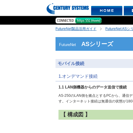
FutureNet製品活用ガイド
FutureNet AS
ASシリーズ
FutureNet
モバイル接続
1.オンデマンド接続
1.1 LAN側機器からのデータ送信で接続
AS-250のLAN側を拠点とするPCから、
す。インターネット接続は無通信の状態が18
【 構成図 】