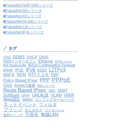
■FutureNet NXR,VXRシリーズ
■FutureNet RAシリーズ
■FutureNet ASシリーズ
■FutureNet FA,XIOシリーズ
■FutureNet CBシリーズ
■FutureNet IP-Kシリーズ
タグ
DDNS
DHCP
DNAT
CRG
Ethernet
DNSインターセプト
IIJモバイル
IKEv2 Configuration Payload
IKE Modeconfig
IPv6
L2TPv3
IPoE
KDDI
IPinIP
NGN
NTTドコモ
MAP-E
PBR
PPPoE
PPP
Policy Based IPsec
QoS
RADIUS連携
RAシリーズ
Route Based IPsec
SNAT
SMS
VLAN
SoftBank
URL転送
VRRP
UPnP
Web認証
コンフィグロールバック
WiMAX
ネットイベント
フィルタ
ブリッジ
モニタログ
ワイモバイル
冗長化
無線LAN
仮想スイッチ