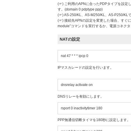
(☞) ご利用のAPNに合ったPDPタイプを設
す。(domain 0 pdptype ppp)
(☞) AS-250/KL、AS-M250/KL、AS-P2
(☞) 接続先APNの設定を変更した場合、すぐ
module”コマンドを実行するか、電源コネ
NATの設定
nat 47 * * * ipcp 0
IPマスカレードの設定を行います。
dnsrelay activate on
DNSリレーを有効にします。
rsport 0 inactivitytimer 180
PPP無通信切断タイマを180秒に設定します。