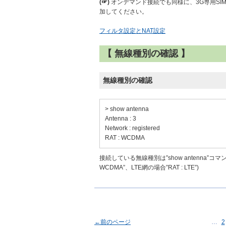
(☞)
オンデマンド接続でも同様に、3G専用SI
加してください。
フィルタ設定とNAT設定
【 無線種別の確認 】
無線種別の確認
> show antenna
Antenna : 3
Network : registered
RAT : WCDMA
接続している無線種別は”show antenna”
WCDMA”、LTE網の場合”RAT : LTE”)
←前のページ
…
2