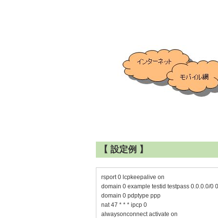
【 設定例 】
rsport 0 lcpkeepalive on
domain 0 example testid testpass 0.0.0.0/0 0
domain 0 pdptype ppp
nat 47 * * * ipcp 0
alwaysonconnect activate on