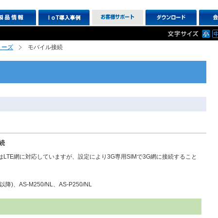
シリーズ
モバイル接続
続
250/NLはLTE網に対応していますが、設定により3G専用SIMで3G網に接続すること
降)、AS-M250/NL、AS-P250/NL