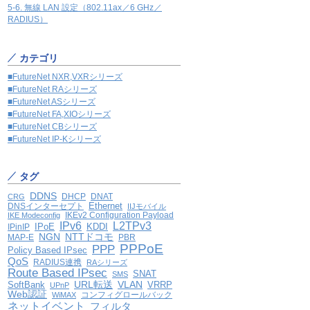
5-6. 無線 LAN 設定（802.11ax／6 GHz／
RADIUS）
カテゴリ
■FutureNet NXR,VXRシリーズ
■FutureNet RAシリーズ
■FutureNet ASシリーズ
■FutureNet FA,XIOシリーズ
■FutureNet CBシリーズ
■FutureNet IP-Kシリーズ
タグ
DDNS
DHCP
DNAT
CRG
Ethernet
DNSインターセプト
IIJモバイル
IKEv2 Configuration Payload
IKE Modeconfig
IPv6
L2TPv3
IPoE
KDDI
IPinIP
NGN
NTTドコモ
MAP-E
PBR
PPPoE
PPP
Policy Based IPsec
QoS
RADIUS連携
RAシリーズ
Route Based IPsec
SNAT
SMS
VLAN
SoftBank
URL転送
VRRP
UPnP
Web認証
コンフィグロールバック
WiMAX
ネットイベント
フィルタ