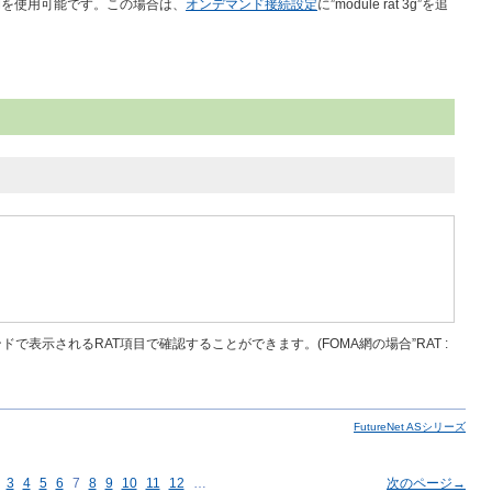
Mを使用可能です。この場合は、
オンデマンド接続設定
に”module rat 3g”を追
コマンドで表示されるRAT項目で確認することができます。(FOMA網の場合”RAT :
FutureNet ASシリーズ
3
4
5
6
7
8
9
10
11
12
…
次のページ→