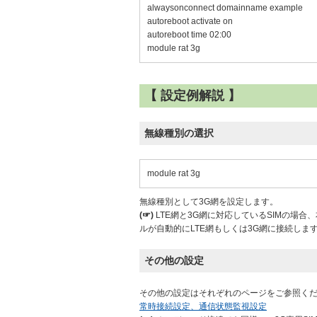
alwaysonconnect domainname example
autoreboot activate on
autoreboot time 02:00
module rat 3g
【 設定例解説 】
無線種別の選択
module rat 3g
無線種別として3G網を設定します。
(☞)
LTE網と3G網に対応しているSIMの場
ルが自動的にLTE網もしくは3G網に接続しま
その他の設定
その他の設定はそれぞれのページをご参照く
常時接続設定、通信状態監視設定