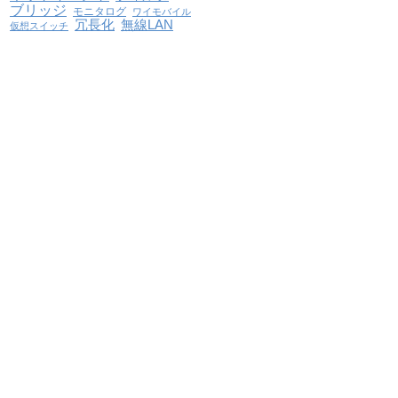
ブリッジ
モニタログ
ワイモバイル
冗長化
無線LAN
仮想スイッチ