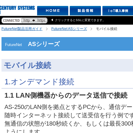
クリックするとSSLに変更できます。
FutureNet製品活用ガイド
FutureNet ASシリーズ
モバイル接続
ASシリーズ
FutureNet
モバイル接続
1.オンデマンド接続
1.1 LAN側機器からのデータ送信で接続
AS-250のLAN側を拠点とするPCから、通信
随時インターネット接続して送受信を行う例で
無通信の状態が180秒続くか、もしくは最長30
ようにします。