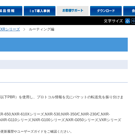
R,VXRシリーズ
ルーティング編
以下PBR）を使用し、プロトコル情報を元にパケットの転送先を振り分けま
0,NXR-610Xシリーズ,NXR-530,NXR-350/C,NXR-230/C,NXR-
リーズ,NXR-G110シリーズ,NXR-G100シリーズ,NXR-G050シリーズ,VXRシリーズ
の更新履歴やユーザーズガイドをご確認ください。