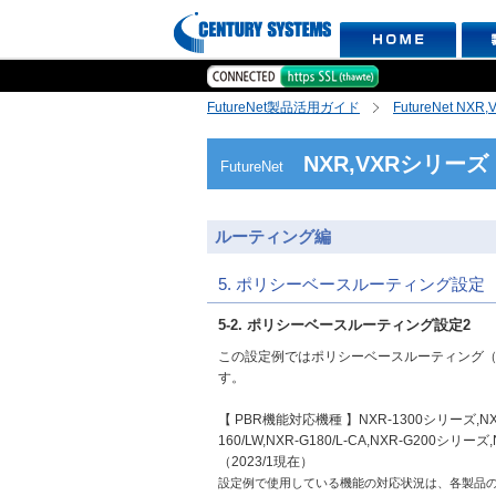
FutureNet製品活用ガイド
FutureNet NX
NXR,VXRシリーズ
FutureNet
ルーティング編
5. ポリシーベースルーティング設定
5-2. ポリシーベースルーティング設定2
この設定例ではポリシーベースルーティング（
す。
【 PBR機能対応機種 】NXR-1300シリーズ,NXR-65
160/LW,NXR-G180/L-CA,NXR-G200シ
（2023/1現在）
設定例で使用している機能の対応状況は、各製品