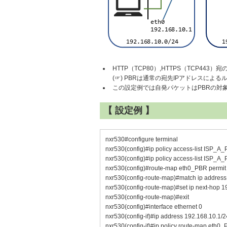
HTTP（TCP80）,HTTPS（TCP44
(☞) PBRは通常の宛先IPアドレスによ
この設定例では自発パケットはPBRの対
【 設定例 】
nxr530#configure terminal
nxr530(config)#ip policy access-list ISP_
nxr530(config)#ip policy access-list ISP_
nxr530(config)#route-map eth0_PBR permit
nxr530(config-route-map)#match ip addr
nxr530(config-route-map)#set ip next-hop 
nxr530(config-route-map)#exit
nxr530(config)#interface ethernet 0
nxr530(config-if)#ip address 192.168.10.1/2
nxr530(config-if)#ip policy route-map eth0