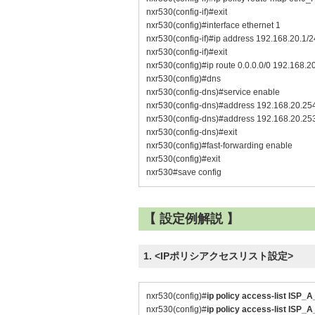
nxr530(config-if)#exit
nxr530(config)#interface ethernet 1
nxr530(config-if)#ip address 192.168.20.1/2
nxr530(config-if)#exit
nxr530(config)#ip route 0.0.0.0/0 192.168.2
nxr530(config)#dns
nxr530(config-dns)#service enable
nxr530(config-dns)#address 192.168.20.25
nxr530(config-dns)#address 192.168.20.25
nxr530(config-dns)#exit
nxr530(config)#fast-forwarding enable
nxr530(config)#exit
nxr530#save config
【 設定例解説 】
1. <IPポリシアクセスリスト設定>
nxr530(config)#
ip policy access-list ISP
nxr530(config)#
ip policy access-list ISP