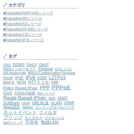
カテゴリ
■FutureNet NXR,VXRシリーズ
■FutureNet RAシリーズ
■FutureNet ASシリーズ
■FutureNet FA,XIOシリーズ
■FutureNet CBシリーズ
■FutureNet IP-Kシリーズ
タグ
DDNS
DHCP
DNAT
CRG
Ethernet
DNSインターセプト
IIJモバイル
IKEv2 Configuration Payload
IKE Modeconfig
IPv6
L2TPv3
IPoE
KDDI
IPinIP
NGN
NTTドコモ
MAP-E
PBR
PPPoE
PPP
Policy Based IPsec
QoS
RADIUS連携
RAシリーズ
Route Based IPsec
SNAT
SMS
VLAN
SoftBank
URL転送
VRRP
UPnP
Web認証
コンフィグロールバック
WiMAX
ネットイベント
フィルタ
ブリッジ
モニタログ
ワイモバイル
冗長化
無線LAN
仮想スイッチ