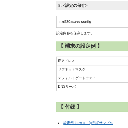
8. <設定の保存>
nxr530#
save config
設定内容を保存します。
【 端末の設定例 】
IPアドレス
サブネットマスク
デフォルトゲートウェイ
DNSサーバ
【 付録 】
設定例show config形式サンプル