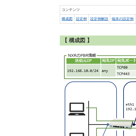
コンテンツ
構成図
設定例
設定例解説
端末の設定例
【 構成図 】