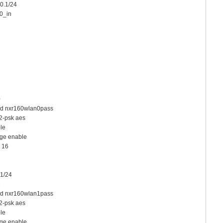
0.1/24
r0_in
0
rd nxr160wlan0pass
2-psk aes
le
dge enable
 16
.1/24
1
rd nxr160wlan1pass
2-psk aes
le
dge enable