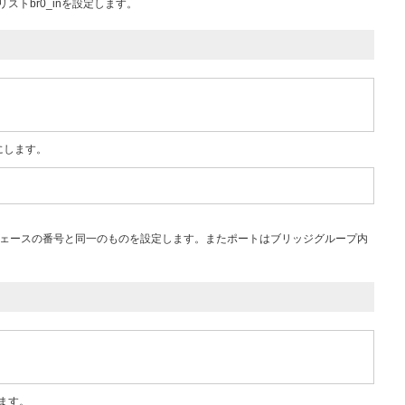
リストbr0_inを設定します。
効にします。
インタフェースの番号と同一のものを設定します。またポートはブリッジグループ内
。
します。