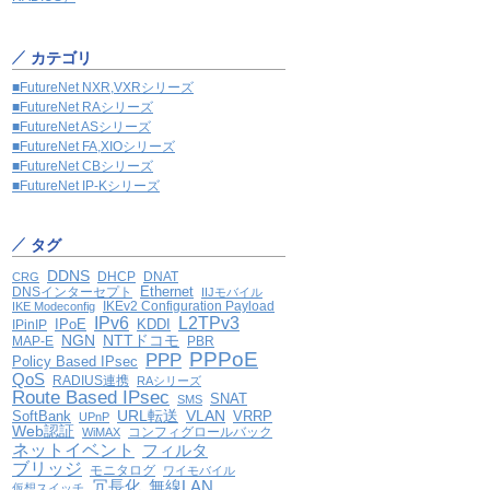
カテゴリ
■FutureNet NXR,VXRシリーズ
■FutureNet RAシリーズ
■FutureNet ASシリーズ
■FutureNet FA,XIOシリーズ
■FutureNet CBシリーズ
■FutureNet IP-Kシリーズ
タグ
DDNS
DHCP
DNAT
CRG
Ethernet
DNSインターセプト
IIJモバイル
IKEv2 Configuration Payload
IKE Modeconfig
IPv6
L2TPv3
IPoE
KDDI
IPinIP
NGN
NTTドコモ
MAP-E
PBR
PPPoE
PPP
Policy Based IPsec
QoS
RADIUS連携
RAシリーズ
Route Based IPsec
SNAT
SMS
VLAN
SoftBank
URL転送
VRRP
UPnP
Web認証
コンフィグロールバック
WiMAX
ネットイベント
フィルタ
ブリッジ
モニタログ
ワイモバイル
冗長化
無線LAN
仮想スイッチ