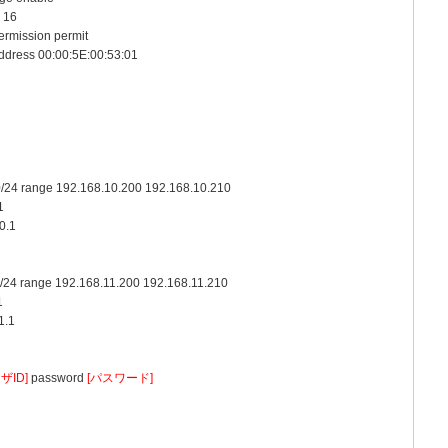
 16
ermission permit
address 00:00:5E:00:53:01
0/24 range 192.168.10.200 192.168.10.210
1
0.1
/24 range 192.168.11.200 192.168.11.210
1
1.1
ザID]
password
[パスワード]