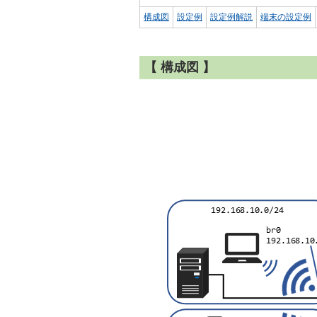
構成図
設定例
設定例解説
端末の設定例
【 構成図 】