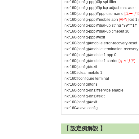
nxr160(config-ppp)#ip spi-filter
nxr160(config-ppp)#ip tcp adjust-mss auto
nxr160(config-ppp)#ppp username
[ユーザID
nxr160(config-ppp)#mobile apn
[APN]
cid 1 
nxr160(config-ppp)#dial-up string *99***1#
nxr160(config-ppp)#dial-up timeout 30
nxr160(config-ppp)#exit
nxr160(config)#mobile error-recovery-reset
nxr160(config)#mobile termination-recovery
nxr160(config)#mobile 1 ppp 0
nxr160(config)#mobile 1 carrier
[キャリア]
nxr160(config)#exit
nxr160#clear mobile 1
nxr160#configure terminal
nxr160(config)#dns
nxr160(config-dns)#service enable
nxr160(config-dns)#exit
nxr160(config)#exit
nxr160#save config
【 設定例解説 】