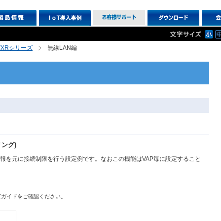
R,VXRシリーズ
無線LAN編
リング)
ス情報を元に接続制限を行う設定例です。なおこの機能はVAP毎に設定すること
ズガイドをご確認ください。