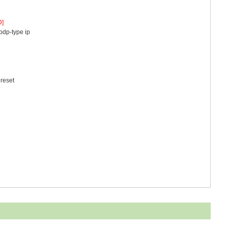
]
pdp-type ip
 reset