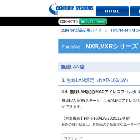
FutureNet製品活用ガイド
FutureNet NX
NXR,VXRシリーズ
FutureNet
無線LAN編
3. 無線LAN設定（NXR-160/LW）
3-4. 無線LAN設定(MACアドレスフィルタ
無線LAN端末(ステーション)のMACアドレ
ができます。
【対象機種】NXR-160/LW(2020/12現在)
最新の対応状況は、各製品の更新履歴やユーザー
コンテンツ