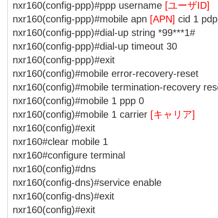
nxr160(config-ppp)#ppp username
[ユーザID]
nxr160(config-ppp)#mobile apn
[APN]
cid 1 pdp
nxr160(config-ppp)#dial-up string *99***1#
nxr160(config-ppp)#dial-up timeout 30
nxr160(config-ppp)#exit
nxr160(config)#mobile error-recovery-reset
nxr160(config)#mobile termination-recovery res
nxr160(config)#mobile 1 ppp 0
nxr160(config)#mobile 1 carrier
[キャリア]
nxr160(config)#exit
nxr160#clear mobile 1
nxr160#configure terminal
nxr160(config)#dns
nxr160(config-dns)#service enable
nxr160(config-dns)#exit
nxr160(config)#exit