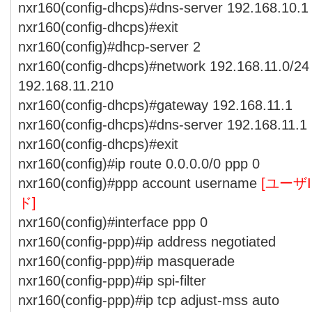
nxr160(config-dhcps)#dns-server 192.168.10.1
nxr160(config-dhcps)#exit
nxr160(config)#dhcp-server 2
nxr160(config-dhcps)#network 192.168.11.0/24
192.168.11.210
nxr160(config-dhcps)#gateway 192.168.11.1
nxr160(config-dhcps)#dns-server 192.168.11.1
nxr160(config-dhcps)#exit
nxr160(config)#ip route 0.0.0.0/0 ppp 0
nxr160(config)#ppp account username
[ユーザI
ド]
nxr160(config)#interface ppp 0
nxr160(config-ppp)#ip address negotiated
nxr160(config-ppp)#ip masquerade
nxr160(config-ppp)#ip spi-filter
nxr160(config-ppp)#ip tcp adjust-mss auto