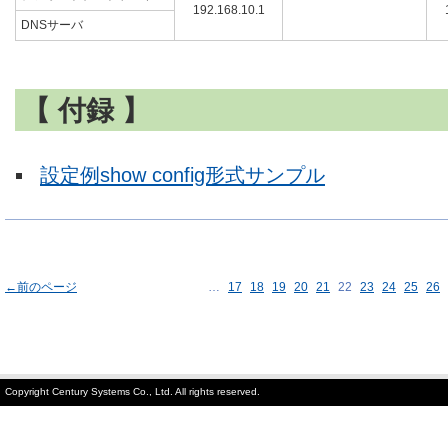
192.168.10.1
DNSサーバ
【 付録 】
設定例show config形式サンプル
←前のページ
…
17
18
19
20
21
22
23
24
25
26
Copyright Century Systems Co., Ltd. All rights reserved.