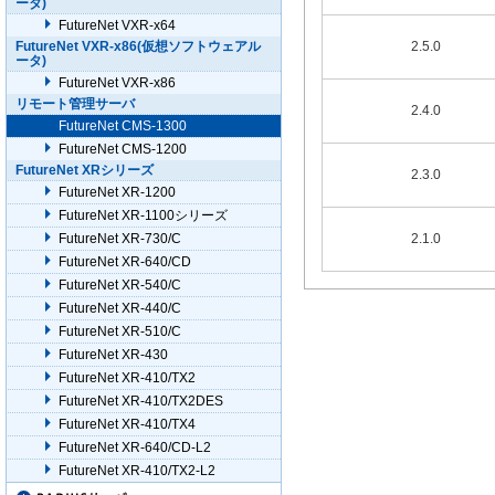
ータ)
FutureNet VXR-x64
FutureNet VXR-x86(仮想ソフトウェアル
2.5.0
ータ)
FutureNet VXR-x86
リモート管理サーバ
2.4.0
FutureNet CMS-1300
FutureNet CMS-1200
FutureNet XRシリーズ
2.3.0
FutureNet XR-1200
FutureNet XR-1100シリーズ
FutureNet XR-730/C
2.1.0
FutureNet XR-640/CD
FutureNet XR-540/C
FutureNet XR-440/C
FutureNet XR-510/C
FutureNet XR-430
FutureNet XR-410/TX2
FutureNet XR-410/TX2DES
FutureNet XR-410/TX4
FutureNet XR-640/CD-L2
FutureNet XR-410/TX2-L2