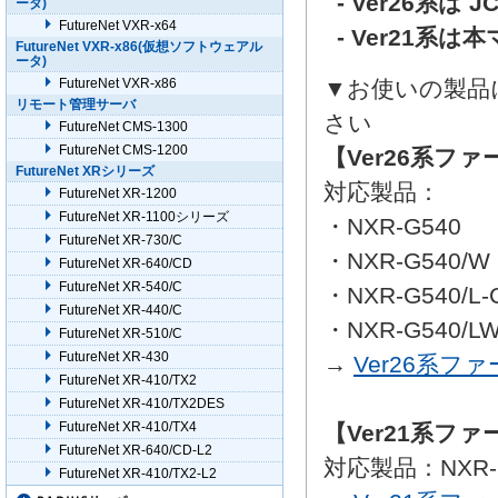
- Ver26系は
ータ)
FutureNet VXR-x64
- Ver21系
FutureNet VXR-x86(仮想ソフトウェアル
ータ)
FutureNet VXR-x86
▼お使いの製品
リモート管理サーバ
さい
FutureNet CMS-1300
FutureNet CMS-1200
【Ver26系フ
FutureNet XRシリーズ
対応製品：
FutureNet XR-1200
FutureNet XR-1100シリーズ
・NXR-G540
FutureNet XR-730/C
・NXR-G540/W
FutureNet XR-640/CD
FutureNet XR-540/C
・NXR-G540/L-
FutureNet XR-440/C
・NXR-G540/LW
FutureNet XR-510/C
FutureNet XR-430
→
Ver26系フ
FutureNet XR-410/TX2
FutureNet XR-410/TX2DES
FutureNet XR-410/TX4
【Ver21系フ
FutureNet XR-640/CD-L2
対応製品：NXR-G5
FutureNet XR-410/TX2-L2