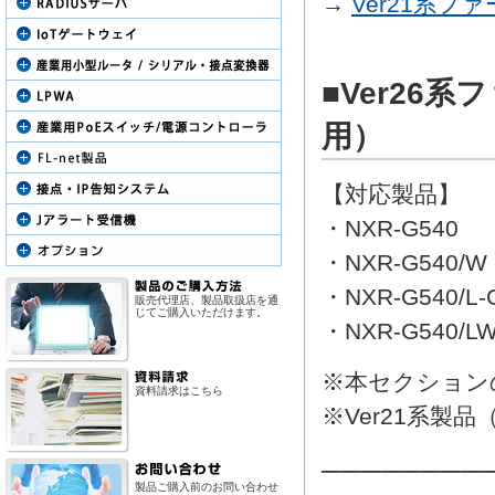
→
Ver21系フ
■Ver26
用）
【対応製品】
・NXR-G540
・NXR-G540/W
・NXR-G540/L-
販売代理店、製品取扱店を通
じてご購入いただけます。
・NXR-G540/LW
※本セクションの
資料請求はこちら
※Ver21系製品（
────────
製品ご購入前のお問い合わせ