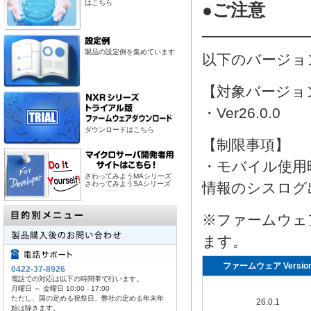
はこちら
●ご注意
────────
製品の設定例を集めています
以下のバージョ
【対象バージョ
・Ver26.0.0
ダウンロードはこちら
【制限事項】
・モバイル使用
さわってみようMAシリーズ
さわってみようSAシリーズ
情報のシスログ
※ファームウェ
ます。
ファームウェア Versio
0422-37-8926
電話での対応は以下の時間帯で行います。
月曜日 ～ 金曜日 10:00 - 17:00
ただし、国の定める祝祭日、弊社の定める年末年
26.0.1
始は除きます。