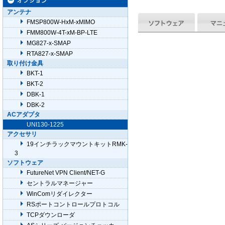
アンテナ
FMSP800W-HxM-xMIMO
FMM800W-4T-xM-BP-LTE
MG827-x-SMAP
RTA827-x-SMAP
取り付け金具
BKT-1
BKT-2
DBK-1
DBK-2
ACアダプタ
UNI130-1225
アクセサリ
19インチラックマウントキットRMK-
3
ソフトウェア
FutureNet VPN Client/NET-G
セントラルマネージャー
WinComリダイレクター
RSポートコントロールプロトコル
TCPダウンローダ