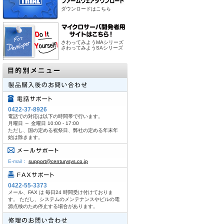
ダウンロードはこちら
さわってみようMAシリーズ
さわってみようSAシリーズ
0422-37-8926
電話での対応は以下の時間帯で行います。
月曜日 ～ 金曜日 10:00 - 17:00
ただし、国の定める祝祭日、弊社の定める年末年
始は除きます。
E-mail：
support@centurysys.co.jp
0422-55-3373
メール、FAX は 毎日24 時間受け付けておりま
す。 ただし、システムのメンテナンスやビルの電
源点検のため停止する場合があります。