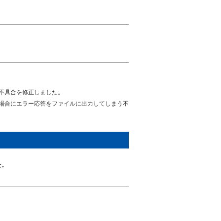
不具合を修正しました。
場合にエラー応答をファイルに出力してしまう不
た。