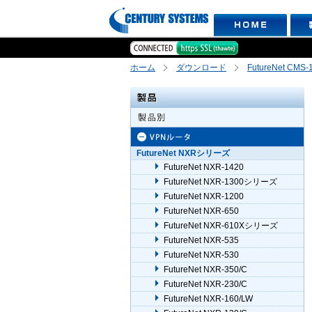
ホーム
ダウンロード
FutureNet CMS-
FutureNet NXRシリーズ
FutureNet NXR-1420
FutureNet NXR-1300シリーズ
FutureNet NXR-1200
FutureNet NXR-650
FutureNet NXR-610Xシリーズ
FutureNet NXR-535
FutureNet NXR-530
FutureNet NXR-350/C
FutureNet NXR-230/C
FutureNet NXR-160/LW