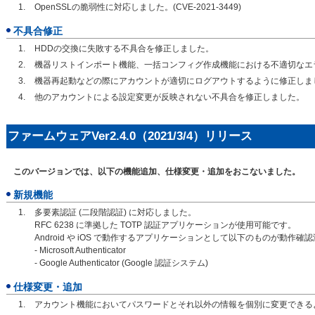
OpenSSLの脆弱性に対応しました。(CVE-2021-3449)
不具合修正
HDDの交換に失敗する不具合を修正しました。
機器リストインポート機能、一括コンフィグ作成機能における不適切なエ
機器再起動などの際にアカウントが適切にログアウトするように修正しま
他のアカウントによる設定変更が反映されない不具合を修正しました。
ファームウェアVer2.4.0（2021/3/4）リリース
このバージョンでは、以下の機能追加、仕様変更・追加をおこないました。
新規機能
多要素認証 (二段階認証) に対応しました。
RFC 6238 に準拠した TOTP 認証アプリケーションが使用可能です。
Android や iOS で動作するアプリケーションとして以下のものが動作確
- Microsoft Authenticator
- Google Authenticator (Google 認証システム)
仕様変更・追加
アカウント機能においてパスワードとそれ以外の情報を個別に変更できる