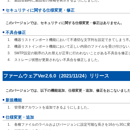
製品登録時に製品名の候補を表示するようにしました。
セキュリティに関する仕様変更・修正
このバージョンでは、セキュリティに関する仕様変更・修正はありません。
不具合修正
機器リストインポート機能において不適切な文字列を設定できてしまう不
機器リストインポート機能において正しい内容のファイルを受け付けない
SMTP設定の順序の入れ替えが正常に行われないことがある不具合を修正
ストレージ状態が更新されない不具合を修正しました。
ファームウェアVer2.6.0（2021/11/24）リリース
このバージョンでは、以下の機能追加、仕様変更・追加、修正をおこないまし
新規機能
管理者アカウントを追加できるようにしました。
仕様変更・追加
各種ファイルのラベルおよびバージョンに設定可能な長さを16から30に