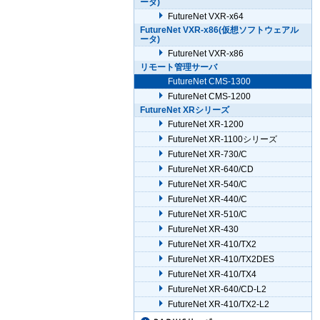
ータ)
FutureNet VXR-x64
FutureNet VXR-x86(仮想ソフトウェアル
ータ)
FutureNet VXR-x86
リモート管理サーバ
FutureNet CMS-1300
FutureNet CMS-1200
FutureNet XRシリーズ
FutureNet XR-1200
FutureNet XR-1100シリーズ
FutureNet XR-730/C
FutureNet XR-640/CD
FutureNet XR-540/C
FutureNet XR-440/C
FutureNet XR-510/C
FutureNet XR-430
FutureNet XR-410/TX2
FutureNet XR-410/TX2DES
FutureNet XR-410/TX4
FutureNet XR-640/CD-L2
FutureNet XR-410/TX2-L2