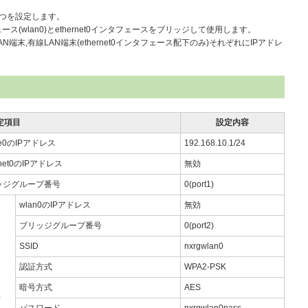
1」の2つを設定します。
フェース(wlan0)とethernet0インタフェースをブリッジして使用します。
端末,有線LAN端末(ethernet0インタフェース配下のみ)それぞれにIPアドレ
定項目
設定内容
dge0のIPアドレス
192.168.10.1/24
rnet0のIPアドレス
無効
ッジグループ番号
0(port1)
wlan0のIPアドレス
無効
ブリッジグループ番号
0(port2)
SSID
nxrgwlan0
認証方式
WPA2-PSK
暗号方式
AES
0