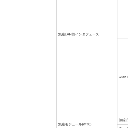
無線LAN側インタフェース
wlan
無線
無線モジュール(wifi0)