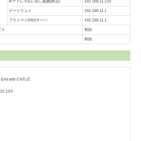
IPアドレス払い出し範囲(終点)
192.168.11.210
ゲートウェイ
192.168.11.1
プライマリDNSサーバ
192.168.11.1
ビス
有効
有効
. End with CNTL/Z.
.10.1/24