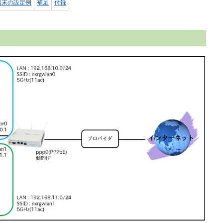
端末の設定例
補足
付録