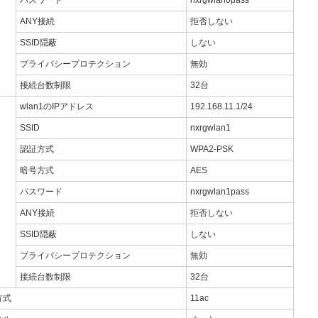
パスワード
nxrgwlan0pass
ANY接続
拒否しない
SSID隠蔽
しない
プライバシープロテクション
無効
接続台数制限
32台
wlan1のIPアドレス
192.168.11.1/24
SSID
nxrgwlan1
認証方式
WPA2-PSK
暗号方式
AES
1
パスワード
nxrgwlan1pass
ANY接続
拒否しない
SSID隠蔽
しない
プライバシープロテクション
無効
接続台数制限
32台
方式
11ac