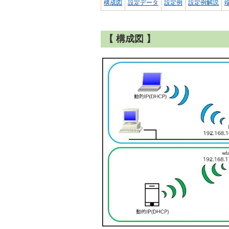
構成図
設定データ
設定例
設定例解説
【 構成図 】