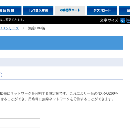
SLに変更できます。
R,VXRシリーズ
無線LAN編
ズ）
SID毎にネットワークを分割する設定例です。これにより一台のNXR-G260を
させることができ、用途毎に無線ネットワークを分割することができます。