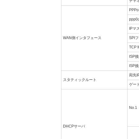
チャ
PPPo
ppp
IPマ
WAN側インタフェース
SPI
TCP
ISP
ISP
宛先I
スタティックルート
ゲー
No.1
DHCPサーバ