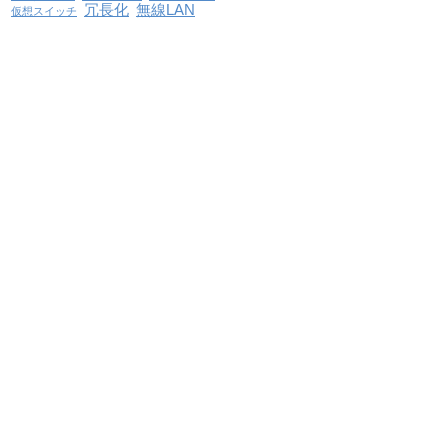
冗長化
無線LAN
仮想スイッチ