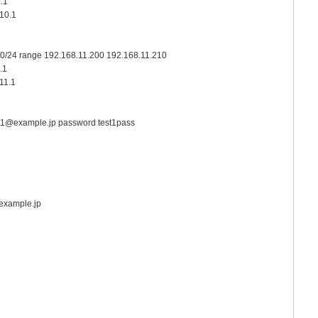
.1
10.1
.0/24 range 192.168.11.200 192.168.11.210
.1
11.1
t1@example.jp password test1pass
example.jp