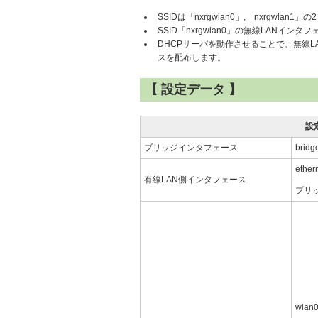
SSIDは「nxrgwlan0」,「nxrgwlan
SSID「nxrgwlan0」の無線LANインタ
DHCPサーバを動作させることで、無線LAN
スを配布します。
【 設定データ 】
設
ブリッジインタフェース
bri
ethe
有線LAN側インタフェース
ブリ
wlan