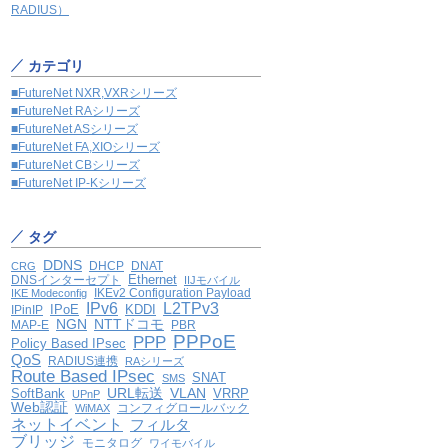
RADIUS）
カテゴリ
■FutureNet NXR,VXRシリーズ
■FutureNet RAシリーズ
■FutureNet ASシリーズ
■FutureNet FA,XIOシリーズ
■FutureNet CBシリーズ
■FutureNet IP-Kシリーズ
タグ
DDNS
DHCP
DNAT
CRG
Ethernet
DNSインターセプト
IIJモバイル
IKEv2 Configuration Payload
IKE Modeconfig
IPv6
L2TPv3
IPoE
KDDI
IPinIP
NGN
NTTドコモ
MAP-E
PBR
PPPoE
PPP
Policy Based IPsec
QoS
RADIUS連携
RAシリーズ
Route Based IPsec
SNAT
SMS
VLAN
SoftBank
URL転送
VRRP
UPnP
Web認証
コンフィグロールバック
WiMAX
ネットイベント
フィルタ
ブリッジ
モニタログ
ワイモバイル