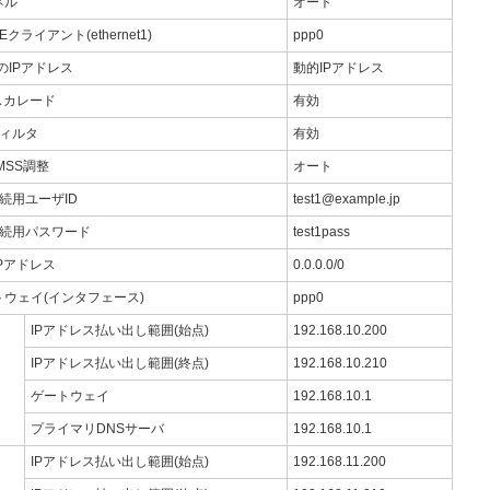
ネル
オート
Eクライアント(ethernet1)
ppp0
0のIPアドレス
動的IPアドレス
スカレード
有効
フィルタ
有効
 MSS調整
オート
接続用ユーザID
test1@example.jp
接続用パスワード
test1pass
Pアドレス
0.0.0.0/0
トウェイ(インタフェース)
ppp0
IPアドレス払い出し範囲(始点)
192.168.10.200
IPアドレス払い出し範囲(終点)
192.168.10.210
ゲートウェイ
192.168.10.1
プライマリDNSサーバ
192.168.10.1
IPアドレス払い出し範囲(始点)
192.168.11.200