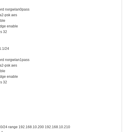
ord nxrgwlan0pass
a2-psk aes
ble
idge enable
ns 32
1.1/24
ord nxrgwlan1pass
a2-psk aes
ble
idge enable
ns 32
.0/24 range 192.168.10.200 192.168.10.210