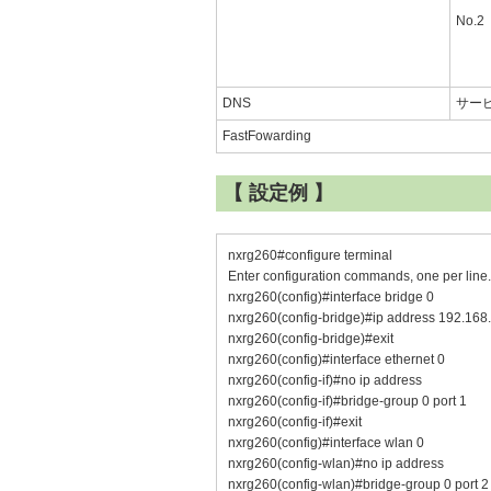
No.2
DNS
サー
FastFowarding
【 設定例 】
nxrg260#configure terminal
Enter configuration commands, one per line
nxrg260(config)#interface bridge 0
nxrg260(config-bridge)#ip address 192.168
nxrg260(config-bridge)#exit
nxrg260(config)#interface ethernet 0
nxrg260(config-if)#no ip address
nxrg260(config-if)#bridge-group 0 port 1
nxrg260(config-if)#exit
nxrg260(config)#interface wlan 0
nxrg260(config-wlan)#no ip address
nxrg260(config-wlan)#bridge-group 0 port 2