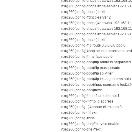
nxrg260(config-dhcps)#gateway 192.168.10
nxrg260(config-dhcps)#dns-server 192.168.
nxrg260(config-dhcps)#exit
nxrg260(config)#dhcp-server 2
nxrg260(config-dhcps)#network 192.168.11
nxrg260(config-dhcps)#gateway 192.168.11
nxrg260(config-dhcps)#dns-server 192.168.
nxrg260(config-dhcps)#exit
nxrg260(config)#ip route 0.0.0.0/0 ppp 0
nxrg260(config)#ppp account username tes
nxrg260(config)#interface ppp 0
nxrg260(config-ppp)#ip address negotiated
nxrg260(config-ppp)#ip masquerade
nxrg260(config-ppp)#ip spi-filter
nxrg260(config-ppp)#ip tcp adjust-mss auto
nxrg260(config-ppp)#ppp username test1@
nxrg260(config-ppp)#exit
nxrg260(config)#interface ethernet 1
nxrg260(config-if)#no ip address
nxrg260(config-if)#pppoe-client ppp 0
nxrg260(config-if)#exit
nxrg260(config)#dns
nxrg260(config-dns)#service enable
nxrg260(config-dns)#exit