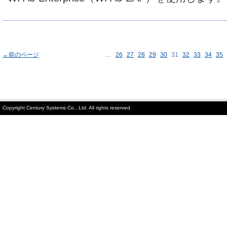
←前のページ
…
26
27
28
29
30
31
32
33
34
35
Copyright Century Systems Co., Ltd. All rights reserved.