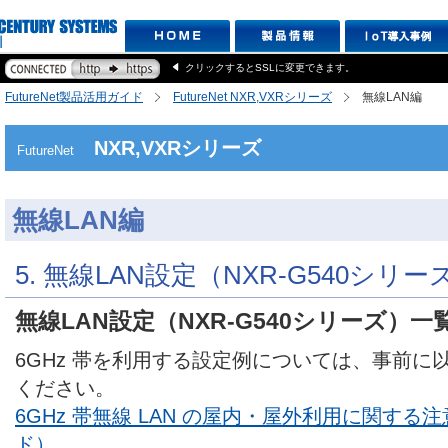
クリックするとSSLに変更できます。
FutureNet製品活用ガイド
FutureNet NXR,VXRシリーズ
無線LAN編
NXR,VXRシリーズ
FutureNet
無線LAN編
5. 無線LAN設定（NXR-G540シリー
無線LAN設定（NXR-G540シリーズ）一
6GHz 帯を利用する設定例については、事前に
ください。
6GHz 帯無線 LAN の屋内・屋外利用に関する注意
ド）