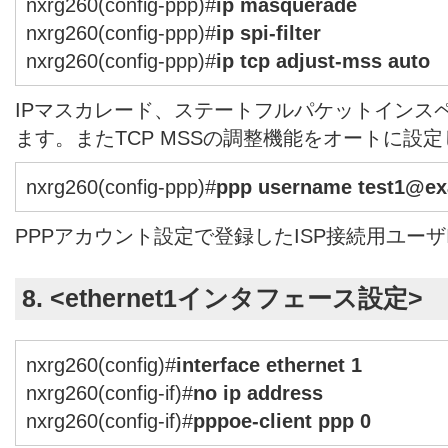
nxrg260(config-ppp)#
ip masquerade
nxrg260(config-ppp)#
ip spi-filter
nxrg260(config-ppp)#
ip tcp adjust-mss auto
IPマスカレード、ステートフルパケットインス
ます。またTCP MSSの調整機能をオートに設
nxrg260(config-ppp)#
ppp username test1@ex
PPPアカウント設定で登録したISP接続用ユーザ
8. <ethernet1インタフェース設定>
nxrg260(config)#
interface ethernet 1
nxrg260(config-if)#
no ip address
nxrg260(config-if)#
pppoe-client ppp 0