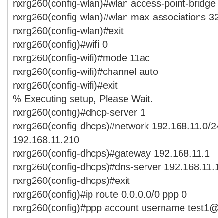
nxrg260(config-wlan)#wlan access-point-bridge
nxrg260(config-wlan)#wlan max-associations 3
nxrg260(config-wlan)#exit
nxrg260(config)#wifi 0
nxrg260(config-wifi)#mode 11ac
nxrg260(config-wifi)#channel auto
nxrg260(config-wifi)#exit
% Executing setup, Please Wait.
nxrg260(config)#dhcp-server 1
nxrg260(config-dhcps)#network 192.168.11.0/2
192.168.11.210
nxrg260(config-dhcps)#gateway 192.168.11.1
nxrg260(config-dhcps)#dns-server 192.168.11.
nxrg260(config-dhcps)#exit
nxrg260(config)#ip route 0.0.0.0/0 ppp 0
nxrg260(config)#ppp account username test1