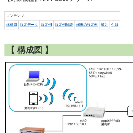
コンテンツ
構成図
設定データ
設定例
設定例解説
端末の設定例
補足
付録
【 構成図 】