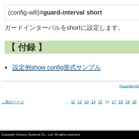
(config-wifi)#
guard-interval short
ガードインターバルをshortに設定します。
【 付録 】
設定例show config形式サンプル
FutureNet
←前のページ
…
11
12
13
14
15
16
17
18
19
20
Copyright Century Systems Co., Ltd. All rights reserved.