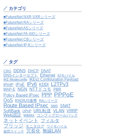
カテゴリ
■FutureNet NXR,VXRシリーズ
■FutureNet RAシリーズ
■FutureNet ASシリーズ
■FutureNet FA,XIOシリーズ
■FutureNet CBシリーズ
■FutureNet IP-Kシリーズ
タグ
DDNS
DHCP
DNAT
CRG
Ethernet
DNSインターセプト
IIJモバイル
IKEv2 Configuration Payload
IKE Modeconfig
IPv6
L2TPv3
IPoE
KDDI
IPinIP
NGN
NTTドコモ
MAP-E
PBR
PPPoE
PPP
Policy Based IPsec
QoS
RADIUS連携
RAシリーズ
Route Based IPsec
SNAT
SMS
VLAN
SoftBank
URL転送
VRRP
UPnP
Web認証
コンフィグロールバック
WiMAX
ネットイベント
フィルタ
ブリッジ
モニタログ
ワイモバイル
冗長化
無線LAN
仮想スイッチ