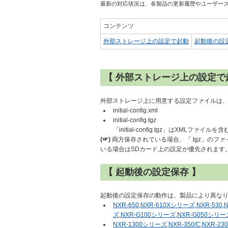
最新の対応状況は、各製品の更新履歴やユーザー
コンテンツ
外部ストレージ上の設定で起動
起動後の設
【 外部ストレージ上の設定で
外部ストレージ上に用意する設定ファイルは
initial-config.xml
initial-config.tgz
「initial-config.tgz」はXMLファイル
(☞)
両方保存されている場合、「.tgz」のフ
いる場合はSDカード上の設定が優先されます
【 起動後の設定保存 】
起動後の設定保存の動作は、製品により異な
NXR-650,NXR-610Xシリーズ,NXR-530
ズ,NXR-G100シリーズ,NXR-G050シリー
NXR-1300シリーズ,NXR-350/C,NXR-230