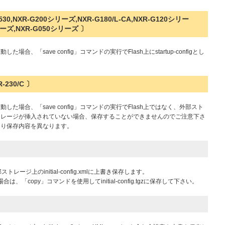
530,NXR-G200シリーズ,NXR-G180/L-CA,NXR-G120シリー
リーズ,NXR-G050シリーズ 〕
「save config」コマンドの実行でFlash上にstartup-configとし
-230/C 〕
場合、「save config」コマンドの実行でFlash上ではなく、外部スト
トレージが挿入されていない場合、保存することができませんのでご注意下さ
より保存内容を異なります。
トレージ上のinitial-config.xmlに上書き保存します。
、「copy」コマンドを使用してinitial-config.tgzに保存して下さい。