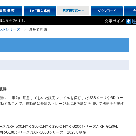
SLに変更できます。
R,VXRシリーズ
運用管理編
復帰
い状態の機器に、事前に用意しておいた設定ファイルを保存したUSBメモリやSDカー
起動することで、自動的に外部ストレージ上にある設定を用いて機器を起動す
,NXR-530,NXR-350/C,NXR-230/C,NXR-G200シリーズ,NXR-G180/L-
NXR-G100シリーズ,NXR-G050シリーズ（2023/8現在）