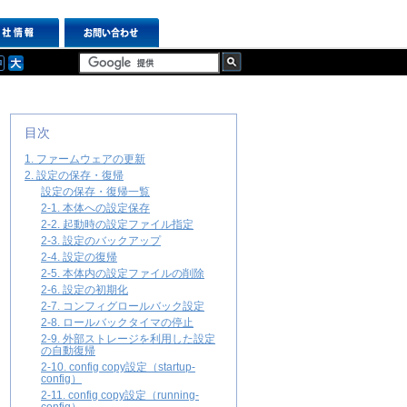
目次
1. ファームウェアの更新
2. 設定の保存・復帰
設定の保存・復帰一覧
2-1. 本体への設定保存
2-2. 起動時の設定ファイル指定
2-3. 設定のバックアップ
2-4. 設定の復帰
2-5. 本体内の設定ファイルの削除
2-6. 設定の初期化
2-7. コンフィグロールバック設定
2-8. ロールバックタイマの停止
2-9. 外部ストレージを利用した設定
の自動復帰
2-10. config copy設定（startup-
config）
2-11. config copy設定（running-