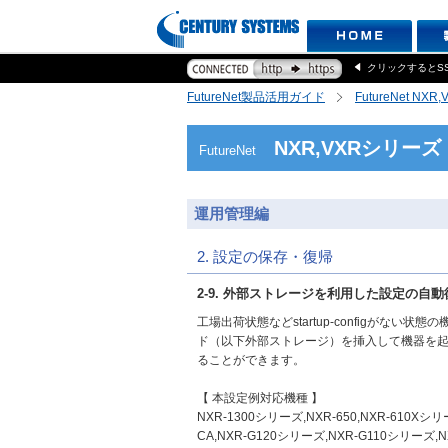
クリックするとS
FutureNet製品活用ガイド
FutureNet NX
NXR,VXRシリーズ
FutureNet
運用管理編
2. 設定の保存・復帰
2-9. 外部ストレージを利用した設定の自動
工場出荷状態などstartup-configがな
ド（以下外部ストレージ）を挿入して機器を
ることができます。
【 本設定例対応機種 】
NXR-1300シリーズ,NXR-650,NXR-610Xシリーズ
CA,NXR-G120シリーズ,NXR-G110シリーズ,