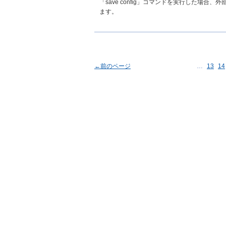
「save config」コマンドを実行した場合、外部
ます。
←前のページ
…
13
14