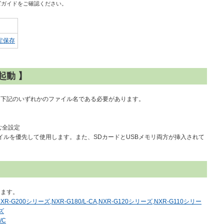
ズガイドをご確認ください。
定保存
起動 】
、下記のいずれかのファイル名である必要があります。
を含む全設定
ァイルを優先して使用します。また、SDカードとUSBメモリ両方が挿入されて
。
ります。
,NXR-G200シリーズ,NXR-G180/L-CA,NXR-G120シリーズ,NXR-G110シリー
ズ
/C