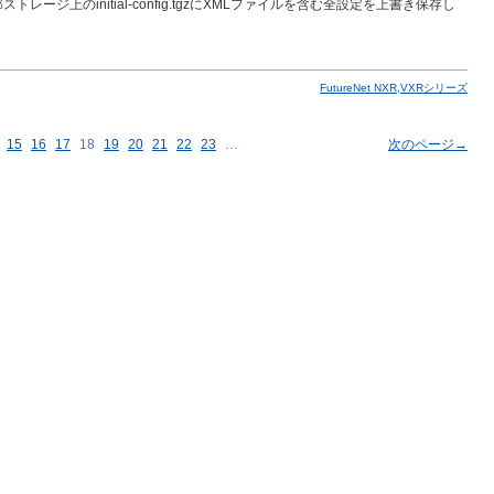
ストレージ上のinitial-config.tgzにXMLファイルを含む全設定を上書き保存し
FutureNet NXR,VXRシリーズ
15
16
17
18
19
20
21
22
23
…
次のページ→