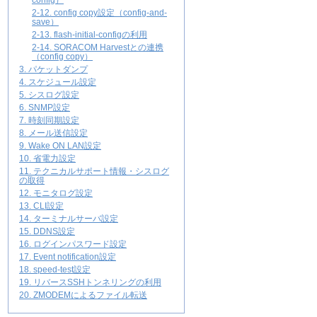
config）
2-12. config copy設定（config-and-
save）
2-13. flash-initial-configの利用
2-14. SORACOM Harvestとの連携
（config copy）
3. パケットダンプ
4. スケジュール設定
5. シスログ設定
6. SNMP設定
7. 時刻同期設定
8. メール送信設定
9. Wake ON LAN設定
10. 省電力設定
11. テクニカルサポート情報・シスログ
の取得
12. モニタログ設定
13. CLI設定
14. ターミナルサーバ設定
15. DDNS設定
16. ログインパスワード設定
17. Event notification設定
18. speed-test設定
19. リバースSSHトンネリングの利用
20. ZMODEMによるファイル転送