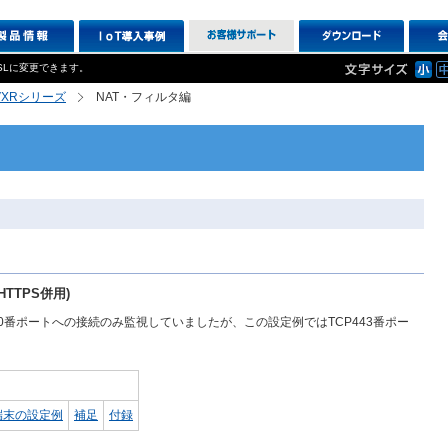
SLに変更できます。
R,VXRシリーズ
NAT・フィルタ編
HTTPS併用)
CP80番ポートへの接続のみ監視していましたが、この設定例ではTCP443番ポー
端末の設定例
補足
付録