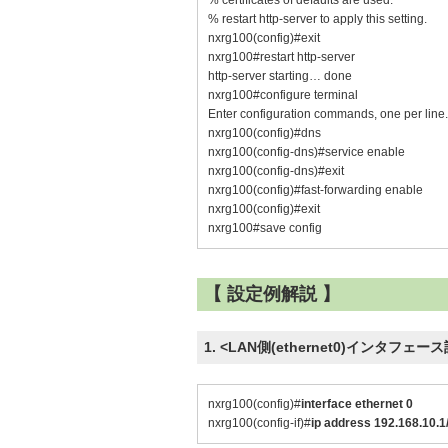
% certificates of defaults are used.
% restart http-server to apply this setting.
nxrg100(config)#exit
nxrg100#restart http-server
http-server starting… done
nxrg100#configure terminal
Enter configuration commands, one per line
nxrg100(config)#dns
nxrg100(config-dns)#service enable
nxrg100(config-dns)#exit
nxrg100(config)#fast-forwarding enable
nxrg100(config)#exit
nxrg100#save config
【 設定例解説 】
1. <LAN側(ethernet0)インタフェー
nxrg100(config)#
interface ethernet 0
nxrg100(config-if)#
ip address 192.168.10.1