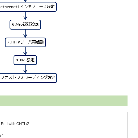
. End with CNTL/Z.
/24