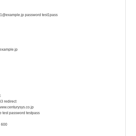
t1@example.jp password test1pass
example.jp
c
3 redirect
/www.centurysys.co.jp
 test password testpass
t 600