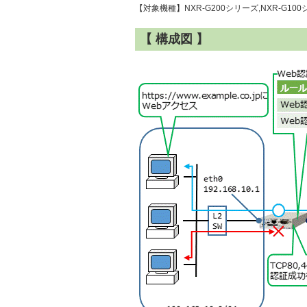
【対象機種】NXR-G200シリーズ,NXR-G100シ
【 構成図 】