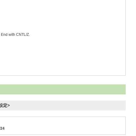
. End with CNTL/Z.
ス設定>
/24