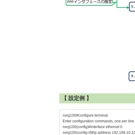
【 設定例 】
nxrg100#configure terminal
Enter configuration commands, one per line
nxrg100(config)#interface ethernet 0
nxrg100(config-if)#ip address 192.168.10.1