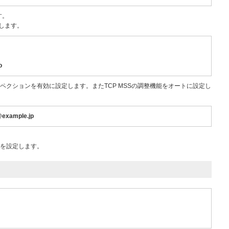
す。
定します。
o
ペクションを有効に設定します。またTCP MSSの調整機能をオートに設定し
@example.jp
トを設定します。