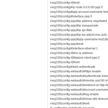
nxrg100(config-if)#exit
nxrg100(config)#ip route 0.0.0.0/0 ppp 0
nxrg100(config)#ppp account username tes
nxrg100(config)#interface ppp 0
nxrg100(config-ppp)#ip address negotiated
nxrg100(config-ppp)#ip masquerade
nxrg100(config-ppp)#ip spi-filter
nxrg100(config-ppp)#ip tcp adjust-mss auto
nxrg100(config-ppp)#ppp username test1@
nxrg100(config-ppp)#exit
nxrg100(config)#interface ethernet 1
nxrg100(config-if)#no ip address
nxrg100(config-if)#pppoe-client ppp 0
nxrg100(config-if)#exit
nxrg100(config)#web-authenticate
nxrg100(config-webauth)#https enable
nxrg100(config-webauth)#authenticate basi
nxrg100(config-webauth)#monitor port 80 44
nxrg100(config-webauth)#redirect-url http:/
nxrg100(config-webauth)#account username
nxrg100(config-webauth)#log enable
nxrg100(config-webauth)#close idle-timeou
nxrg100(config-webauth)#exit