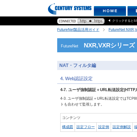
クリックするとS
FutureNet製品活用ガイド
FutureNet NX
NXR,VXRシリーズ
FutureNet
NAT・フィルタ編
4. Web認証設定
4-7. ユーザ強制認証＋URL転送設定(HTTP,
4-3. ユーザ強制認証＋URL転送設定ではT
トも合わせて監視します。
コンテンツ
構成図
設定フロー
設定例
設定例解説