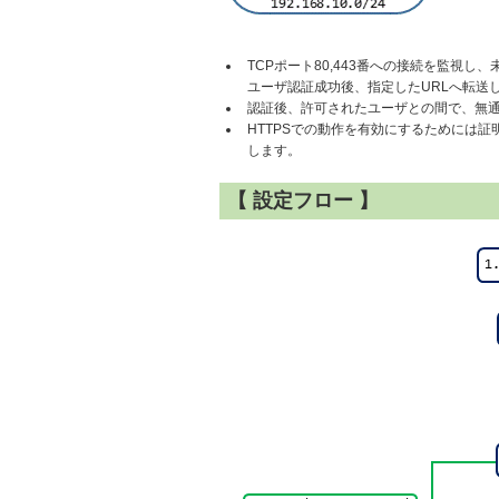
TCPポート80,443番への接続を監視
ユーザ認証成功後、指定したURLへ転送
認証後、許可されたユーザとの間で、無
HTTPSでの動作を有効にするためには
します。
【 設定フロー 】