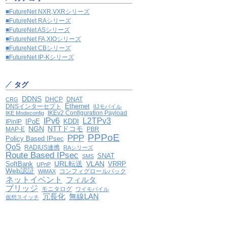
■FutureNet NXR,VXRシリーズ
■FutureNet RAシリーズ
■FutureNet ASシリーズ
■FutureNet FA,XIOシリーズ
■FutureNet CBシリーズ
■FutureNet IP-Kシリーズ
タグ
DDNS
DHCP
DNAT
CRG
Ethernet
DNSインターセプト
IIJモバイル
IKEv2 Configuration Payload
IKE Modeconfig
IPv6
L2TPv3
IPoE
KDDI
IPinIP
NGN
NTTドコモ
MAP-E
PBR
PPPoE
PPP
Policy Based IPsec
QoS
RADIUS連携
RAシリーズ
Route Based IPsec
SNAT
SMS
VLAN
SoftBank
URL転送
VRRP
UPnP
Web認証
コンフィグロールバック
WiMAX
ネットイベント
フィルタ
ブリッジ
モニタログ
ワイモバイル
冗長化
無線LAN
仮想スイッチ