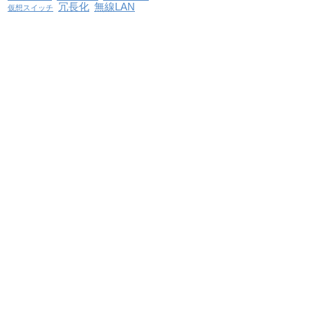
冗長化
無線LAN
仮想スイッチ