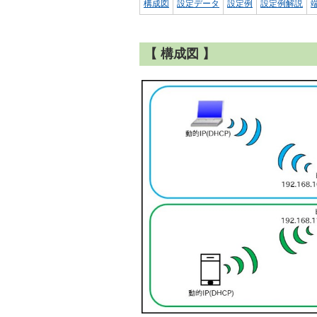
構成図
設定データ
設定例
設定例解説
【 構成図 】