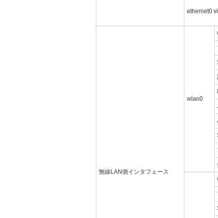
ethernet0 v
wlan0
無線LAN側インタフェース