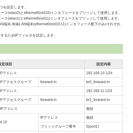
1」の2つを設定します。
ェース(wlan0)とethernet0(vid10)インタフェースをブリッジして使用します。
ェース(wlan1)とethernet0(vid11)インタフェースをブリッジして使用します。
,有線LAN端末(ethernet0(vid10,11)インタフェース配下のみ)それぞれ
するためIPフィルタを設定します。
設定項目
設定内容
IPアドレス
192.168.10.1/24
IPアクセスグループ
forward-in
br0_forward-in
IPアドレス
192.168.11.1/24
IPアクセスグループ
forward-in
br1_forward-in
0のIPアドレス
無効
IPアドレス
無効
id 10
ブリッジグループ番号
0(port1)