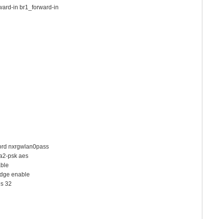
ward-in br1_forward-in
ord nxrgwlan0pass
a2-psk aes
ble
idge enable
ns 32