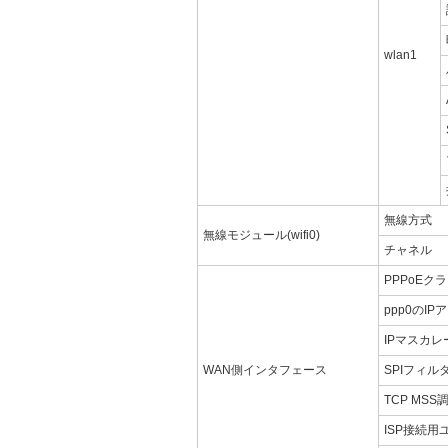
wlan1
無線方式
無線モジュール(wifi0)
チャネル
PPPoEクライ
ppp0のIP
IPマスカレ
WAN側インタフェース
SPIフィル
TCP MSS
ISP接続用