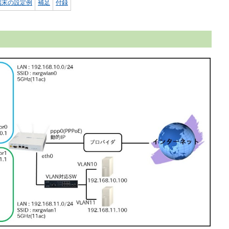
端末の設定例
補足
付録