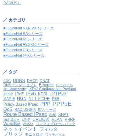
RADIUS）
カテゴリ
■FutureNet NXR,VXRシリーズ
■FutureNet RAシリーズ
■FutureNet ASシリーズ
■FutureNet FA,XIOシリーズ
■FutureNet CBシリーズ
■FutureNet IP-Kシリーズ
タグ
DDNS
DHCP
DNAT
CRG
Ethernet
DNSインターセプト
IIJモバイル
IKEv2 Configuration Payload
IKE Modeconfig
IPv6
L2TPv3
IPoE
KDDI
IPinIP
NGN
NTTドコモ
MAP-E
PBR
PPPoE
PPP
Policy Based IPsec
QoS
RADIUS連携
RAシリーズ
Route Based IPsec
SNAT
SMS
VLAN
SoftBank
URL転送
VRRP
UPnP
Web認証
コンフィグロールバック
WiMAX
ネットイベント
フィルタ
ブリッジ
モニタログ
ワイモバイル