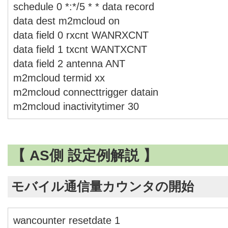
schedule 0 *:*/5 * * data record
data dest m2mcloud on
data field 0 rxcnt WANRXCNT
data field 1 txcnt WANTXCNT
data field 2 antenna ANT
m2mcloud termid xx
m2mcloud connecttrigger datain
m2mcloud inactivitytimer 30
【 AS側 設定例解説 】
モバイル通信量カウンタの開始
wancounter resetdate 1