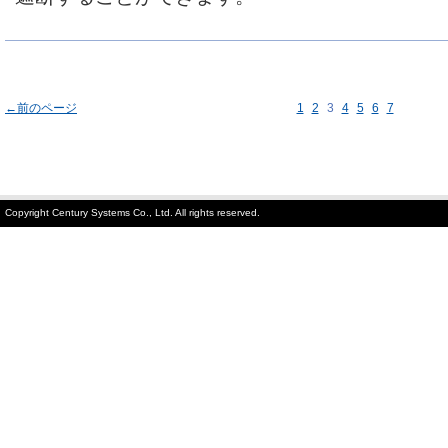
←前のページ
1
2
3
4
5
6
7
Copyright Century Systems Co., Ltd. All rights reserved.