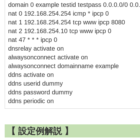
domain 0 example testid testpass 0.0.0.0/0 0.0
nat 0 192.168.254.254 icmp * ipcp 0
nat 1 192.168.254.254 tcp www ipcp 8080
nat 2 192.168.254.10 tcp www ipcp 0
nat 47 * * * ipcp 0
dnsrelay activate on
alwaysonconnect activate on
alwaysonconnect domainname example
ddns activate on
ddns userid dummy
ddns password dummy
ddns periodic on
【 設定例解説 】