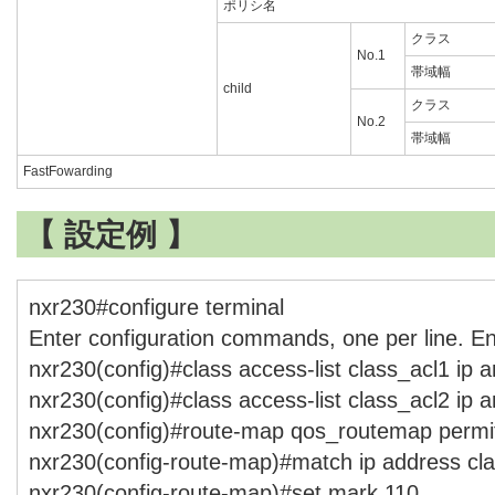
ポリシ名
クラス
No.1
帯域幅
child
クラス
No.2
帯域幅
FastFowarding
【 設定例 】
nxr230#configure terminal
Enter configuration commands, one per line. E
nxr230(config)#class access-list class_acl1 ip 
nxr230(config)#class access-list class_acl2 ip 
nxr230(config)#route-map qos_routemap permi
nxr230(config-route-map)#match ip address cl
nxr230(config-route-map)#set mark 110