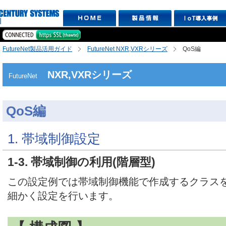
FutureNet製品活用ガイド
FutureNet NXR,VXRシリーズ
QoS編
NXR,VXRシリーズ
FutureNet
QoS編
1. 帯域制御設定
1-3. 帯域制御の利用(階層型)
この設定例では帯域制御機能で作成するクラス
細かく設定を行います。