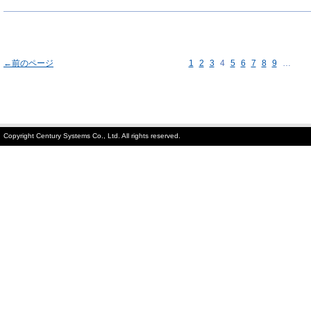
←前のページ
1
2
3
4
5
6
7
8
9
…
Copyright Century Systems Co., Ltd. All rights reserved.