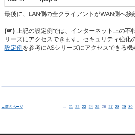
最後に、LAN側の全クライアントがWAN側へ
(☞)
上記の設定例では、インターネット上の不特
リーズにアクセスできます。セキュリティ強化
設定例
を参考にASシリーズにアクセスできる機
←前のページ
…
21
22
23
24
25
26
27
28
29
30