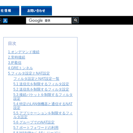
目次
1.オンデマンド接続
2.常時接続
3.IP着信
4.GREトンネル
5.フィルタ設定とNAT設定
フィルタ設定とNAT設定一覧
5.1 送信元を制限するフィルタ設定
5.2 送信先を制限するフィルタ設定
5.3 接続パケットを制限するフィルタ
設定
5.4 特定のLAN側機器と通信するNAT
設定
5.5 アプリケーションを制限するフィ
ルタ設定
5.6 グループでのNAT設定
5.7 ポートフォワードの利用