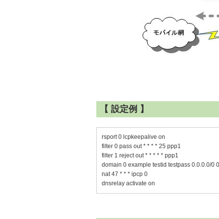
【 設定例 】
rsport 0 lcpkeepalive on
filter 0 pass out * * * * 25 ppp1
filter 1 reject out * * * * * ppp1
domain 0 example testid testpass 0.0.0.0/0 0
nat 47 * * * ipcp 0
dnsrelay activate on