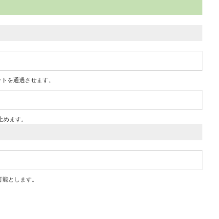
ットを通過させます。
を止めます。
可能とします。