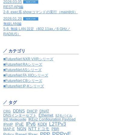
2026.03.05
NXR,VXR
REST-API編
2-8. exec系,showコマンドの実行（maint/cli）
2026.01.20
NXR,VXR
無線LAN編
5-6. 無線 LAN 設定（802.11ax／6 GHz／
RADIUS）
カテゴリ
■FutureNet NXR,VXRシリーズ
■FutureNet RAシリーズ
■FutureNet ASシリーズ
■FutureNet FA,XIOシリーズ
■FutureNet CBシリーズ
■FutureNet IP-Kシリーズ
タグ
DDNS
DHCP
DNAT
CRG
Ethernet
DNSインターセプト
IIJモバイル
IKEv2 Configuration Payload
IKE Modeconfig
IPv6
L2TPv3
IPoE
KDDI
IPinIP
NGN
NTTドコモ
MAP-E
PBR
PPPoE
PPP
Policy Based IPsec