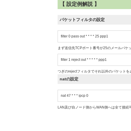
【 設定例解説 】
パケットフィルタの設定
filter 0 pass out * * * * 25 ppp1
まず送信先TCPポート番号が25のメールパケ
filter 1 reject out * * * * * ppp1
つぎのrejectフィルタでそれ以外のパケット
natの設定
nat 47 * * * ipcp 0
LAN及び自ノード側からWAN側へは全て接続