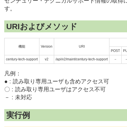
センチュリー・テクニカルサポート情報の取得
す。
URIおよびメソッド
機能
Version
URI
POST
P
century-tech-support
v2
/api/v2/maint/century-tech-support
－
凡例：
● : 読み取り専用ユーザも含めアクセス可
〇 : 読み取り専用ユーザはアクセス不可
－ : 未対応
実行例