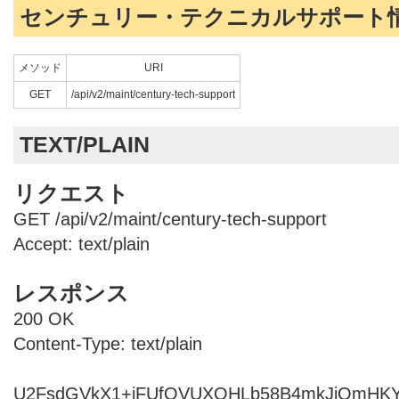
センチュリー・テクニカルサポート
メソッド
URI
GET
/api/v2/maint/century-tech-support
TEXT/PLAIN
リクエスト
GET /api/v2/maint/century-tech-support
Accept: text/plain
レスポンス
200 OK
Content-Type: text/plain
U2FsdGVkX1+iFUfOVUXOHLb58B4mkJjQmHKY