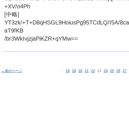
+XV/o4Ph
[中略]
YT3zk/+T+D8qHSGL9HoiusPg95TCdLQ/I5A/8
aT9fKB
/br3WkIvjzjaPiKZR+qYMw==
←前のページ
…
18
19
20
21
22
23
24
25
26
27