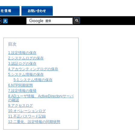
目次
1.設定情報の保存
2.システムログの保存
3.認証ログの保存
4.アカウンティングログの保存
5.システム情報の保存
5-1.システム情報の保存
6.NTP同期状態
7.設定情報の復帰
8.ADユーザ情報、ActiveDirectoryサーバ
の確認
9.アクセスログ
10.オペレーションログ
11.不正パスワード記録
12.二重化、設定情報の同期状態