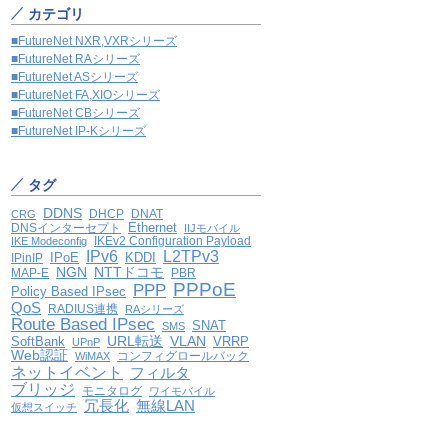
カテゴリ
■FutureNet NXR,VXRシリーズ
■FutureNet RAシリーズ
■FutureNet ASシリーズ
■FutureNet FA,XIOシリーズ
■FutureNet CBシリーズ
■FutureNet IP-Kシリーズ
タグ
DDNS
DHCP
DNAT
CRG
Ethernet
DNSインターセプト
IIJモバイル
IKEv2 Configuration Payload
IKE Modeconfig
IPv6
L2TPv3
IPoE
KDDI
IPinIP
NGN
NTTドコモ
MAP-E
PBR
PPPoE
PPP
Policy Based IPsec
QoS
RADIUS連携
RAシリーズ
Route Based IPsec
SNAT
SMS
VLAN
SoftBank
URL転送
VRRP
UPnP
Web認証
コンフィグロールバック
WiMAX
ネットイベント
フィルタ
ブリッジ
モニタログ
ワイモバイル
冗長化
無線LAN
仮想スイッチ