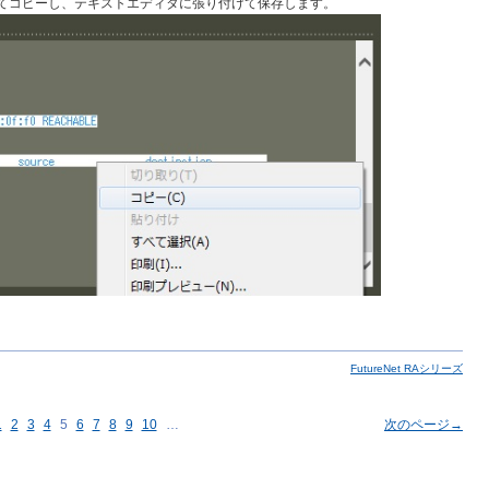
てコピーし、テキストエディタに張り付けて保存します。
FutureNet RAシリーズ
1
2
3
4
5
6
7
8
9
10
…
次のページ→