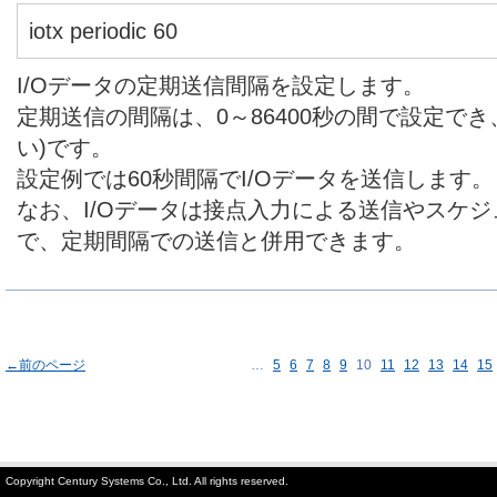
iotx periodic 60
I/Oデータの定期送信間隔を設定します。
定期送信の間隔は、0～86400秒の間で設定でき
い)です。
設定例では60秒間隔でI/Oデータを送信します。
なお、I/Oデータは接点入力による送信やスケ
で、定期間隔での送信と併用できます。
←前のページ
…
5
6
7
8
9
10
11
12
13
14
15
Copyright Century Systems Co., Ltd. All rights reserved.