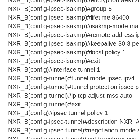
NXR_B(config-ipsec-isakmp)#group 5
NXR_B(config-ipsec-isakmp)#lifetime 86400
NXR_B(config-ipsec-isakmp)#isakmp-mode ma
NXR_B(config-ipsec-isakmp)#remote address ip
NXR_B(config-ipsec-isakmp)#keepalive 30 3 per
NXR_B(config-ipsec-isakmp)#local policy 1
NXR_B(config-ipsec-isakmp)#exit
NXR_B(config)#interface tunnel 1
NXR_B(config-tunnel)#tunnel mode ipsec ipv4
NXR_B(config-tunnel)#tunnel protection ipsec p
NXR_B(config-tunnel)#ip tcp adjust-mss auto
NXR_B(config-tunnel)#exit
NXR_B(config)#ipsec tunnel policy 1
NXR_B(config-ipsec-tunnel)#description NXR_
NXR_B(config-ipsec-tunnel)#negotiation-mode 
NXR_B(config-ipsec-tunnel)#set transform esp