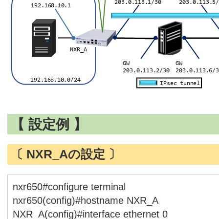
【 設定例 】
〔 NXR_Aの設定 〕
nxr650#configure terminal
nxr650(config)#hostname NXR_A
NXR_A(config)#interface ethernet 0