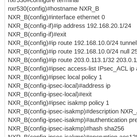
nxr530(config)#hostname NXR_B
NXR_B(config)#interface ethernet 0
NXR_B(config-if)#ip address 192.168.20.1/24
NXR_B(config-if)#exit
NXR_B(config)#ip route 192.168.10.0/24 tunnel
NXR_B(config)#ip route 192.168.10.0/24 null 2
NXR_B(config)#ip route 203.0.113.1/32 203.0.1
NXR_B(config)#ipsec access-list IPsec_ACL ip
NXR_B(config)#ipsec local policy 1
NXR_B(config-ipsec-local)#address ip
NXR_B(config-ipsec-local)#exit
NXR_B(config)#ipsec isakmp policy 1
NXR_B(config-ipsec-isakmp)#description NXR
NXR_B(config-ipsec-isakmp)#authentication p
NXR_B(config-ipsec-isakmp)#hash sha256
NXR_B(config-ipsec-isakmp)#encryption aes12