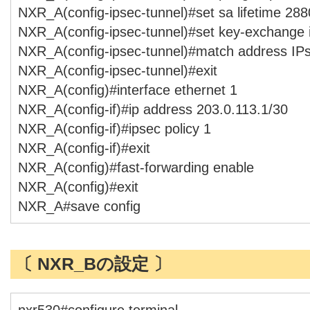
NXR_A(config-ipsec-tunnel)#set sa lifetime 28
NXR_A(config-ipsec-tunnel)#set key-exchange
NXR_A(config-ipsec-tunnel)#match address I
NXR_A(config-ipsec-tunnel)#exit
NXR_A(config)#interface ethernet 1
NXR_A(config-if)#ip address 203.0.113.1/30
NXR_A(config-if)#ipsec policy 1
NXR_A(config-if)#exit
NXR_A(config)#fast-forwarding enable
NXR_A(config)#exit
NXR_A#save config
〔 NXR_Bの設定 〕
nxr530#configure terminal