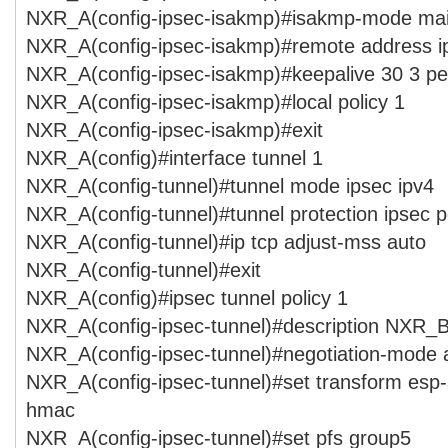
NXR_A(config-ipsec-isakmp)#isakmp-mode ma
NXR_A(config-ipsec-isakmp)#remote address ip
NXR_A(config-ipsec-isakmp)#keepalive 30 3 per
NXR_A(config-ipsec-isakmp)#local policy 1
NXR_A(config-ipsec-isakmp)#exit
NXR_A(config)#interface tunnel 1
NXR_A(config-tunnel)#tunnel mode ipsec ipv4
NXR_A(config-tunnel)#tunnel protection ipsec p
NXR_A(config-tunnel)#ip tcp adjust-mss auto
NXR_A(config-tunnel)#exit
NXR_A(config)#ipsec tunnel policy 1
NXR_A(config-ipsec-tunnel)#description NXR_
NXR_A(config-ipsec-tunnel)#negotiation-mode 
NXR_A(config-ipsec-tunnel)#set transform esp
hmac
NXR_A(config-ipsec-tunnel)#set pfs group5