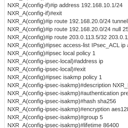
NXR_A(config-if)#ip address 192.168.10.1/24
NXR_A(config-if)#exit
NXR_A(config)#ip route 192.168.20.0/24 tunnel
NXR_A(config)#ip route 192.168.20.0/24 null 2
NXR_A(config)#ip route 203.0.113.5/32 203.0.1
NXR_A(config)#ipsec access-list IPsec_ACL ip
NXR_A(config)#ipsec local policy 1
NXR_A(config-ipsec-local)#address ip
NXR_A(config-ipsec-local)#exit
NXR_A(config)#ipsec isakmp policy 1
NXR_A(config-ipsec-isakmp)#description NXR
NXR_A(config-ipsec-isakmp)#authentication p
NXR_A(config-ipsec-isakmp)#hash sha256
NXR_A(config-ipsec-isakmp)#encryption aes12
NXR_A(config-ipsec-isakmp)#group 5
NXR_A(config-ipsec-isakmp)#lifetime 86400