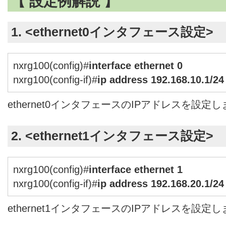
【 設定例解説 】
1. <ethernet0インタフェース設定>
nxrg100(config)#
interface ethernet 0
nxrg100(config-if)#
ip address 192.168.10.1/24
ethernet0インタフェースのIPアドレスを設定
2. <ethernet1インタフェース設定>
nxrg100(config)#
interface ethernet 1
nxrg100(config-if)#
ip address 192.168.20.1/24
ethernet1インタフェースのIPアドレスを設定