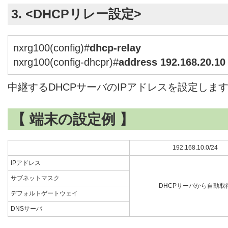
3. <DHCPリレー設定>
nxrg100(config)#
dhcp-relay
nxrg100(config-dhcpr)#
address 192.168.20.10
中継するDHCPサーバのIPアドレスを設定しま
【 端末の設定例 】
192.168.10.0/24
IPアドレス
サブネットマスク
DHCPサーバから自動取
デフォルトゲートウェイ
DNSサーバ