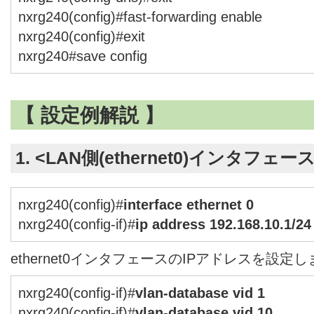
nxrg240(config)#fast-forwarding enable
nxrg240(config)#exit
nxrg240#save config
【 設定例解説 】
1. <LAN側(ethernet0)インタフェー
nxrg240(config)#
interface ethernet 0
nxrg240(config-if)#
ip address 192.168.10.1/24
ethernet0インタフェースのIPアドレスを設定
nxrg240(config-if)#
vlan-database vid 1
nxrg240(config-if)#
vlan-database vid 10