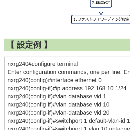
【 設定例 】
nxrg240#configure terminal
Enter configuration commands, one per line. E
nxrg240(config)#interface ethernet 0
nxrg240(config-if)#ip address 192.168.10.1/24
nxrg240(config-if)#vlan-database vid 1
nxrg240(config-if)#vlan-database vid 10
nxrg240(config-if)#vlan-database vid 20
nxrg240(config-if)#switchport 1 default-vlan-id 
nxrg240(config-if)#switchport 1 vlan 10 untagg