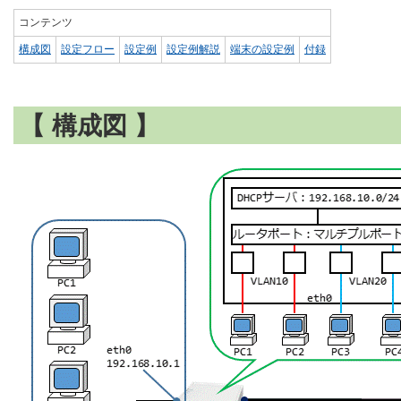
コンテンツ
構成図
設定フロー
設定例
設定例解説
端末の設定例
付録
【 構成図 】