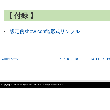
【 付録 】
設定例show config形式サンプル
←前のページ
…
6
7
8
9
10
11
12
13
14
15
16
Copyright Century Systems Co., Ltd. All rights reserved.