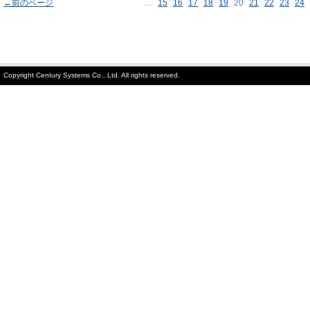
←前のページ
…
15
16
17
18
19
20
21
22
23
24
Copyright Century Systems Co., Ltd. All rights reserved.