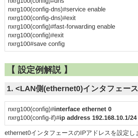
nxrg100(config)#dns
nxrg100(config-dns)#service enable
nxrg100(config-dns)#exit
nxrg100(config)#fast-forwarding enable
nxrg100(config)#exit
nxrg100#save config
【 設定例解説 】
1. <LAN側(ethernet0)インタフェー
nxrg100(config)#
interface ethernet 0
nxrg100(config-if)#
ip address 192.168.10.1/24
ethernet0インタフェースのIPアドレスを設定