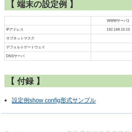
【 端末の設定例 】
WWWサーバ1
IPアドレス
192.168.10.10
サブネットマスク
デフォルトゲートウェイ
DNSサーバ
【 付録 】
設定例show config形式サンプル