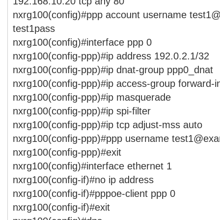
192.168.10.20 tcp any 80
nxrg100(config)#ppp account username test1
test1pass
nxrg100(config)#interface ppp 0
nxrg100(config-ppp)#ip address 192.0.2.1/32
nxrg100(config-ppp)#ip dnat-group ppp0_dnat
nxrg100(config-ppp)#ip access-group forward-i
nxrg100(config-ppp)#ip masquerade
nxrg100(config-ppp)#ip spi-filter
nxrg100(config-ppp)#ip tcp adjust-mss auto
nxrg100(config-ppp)#ppp username test1@exa
nxrg100(config-ppp)#exit
nxrg100(config)#interface ethernet 1
nxrg100(config-if)#no ip address
nxrg100(config-if)#pppoe-client ppp 0
nxrg100(config-if)#exit