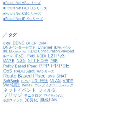
■FutureNet ASシリーズ
■FutureNet FA,XIOシリーズ
■FutureNet CBシリーズ
■FutureNet IP-Kシリーズ
タグ
DDNS
DHCP
DNAT
CRG
Ethernet
DNSインターセプト
IIJモバイル
IKEv2 Configuration Payload
IKE Modeconfig
IPv6
L2TPv3
IPoE
KDDI
IPinIP
NGN
NTTドコモ
MAP-E
PBR
PPPoE
PPP
Policy Based IPsec
QoS
RADIUS連携
RAシリーズ
Route Based IPsec
SNAT
SMS
VLAN
SoftBank
URL転送
VRRP
UPnP
Web認証
コンフィグロールバック
WiMAX
ネットイベント
フィルタ
ブリッジ
モニタログ
ワイモバイル
冗長化
無線LAN
仮想スイッチ