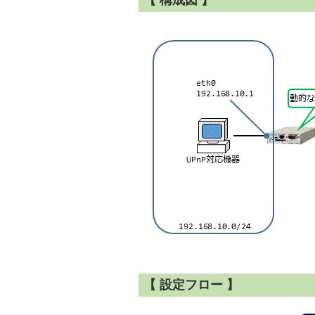
【 構成図 】
【 設定フロー 】