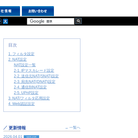
目次
1. フィルタ設定
2. NAT設定
NAT設定一覧
2-1. IPマスカレード設定
2-2. 送信元NAT(SNAT)設定
2-3. 宛先NAT(DNAT)設定
2-4. 通信別NAT設定
2-5. UPnP設定
3. NAT/フィルタ応用設定
4. Web認証設定
更新情報
→ 一覧へ
2026.04.01
NXR,VXR