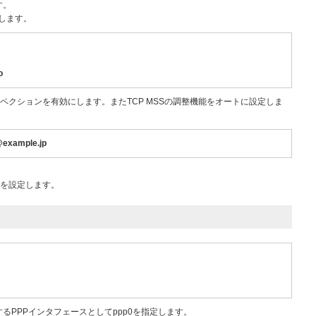
す。
定します。
o
ペクションを有効にします。またTCP MSSの調整機能をオートに設定しま
@example.jp
トを設定します。
るPPPインタフェースとしてppp0を指定します。