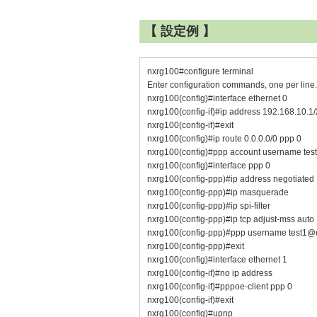
【 設定例 】
nxrg100#configure terminal
Enter configuration commands, one per line
nxrg100(config)#interface ethernet 0
nxrg100(config-if)#ip address 192.168.10.1
nxrg100(config-if)#exit
nxrg100(config)#ip route 0.0.0.0/0 ppp 0
nxrg100(config)#ppp account username tes
nxrg100(config)#interface ppp 0
nxrg100(config-ppp)#ip address negotiated
nxrg100(config-ppp)#ip masquerade
nxrg100(config-ppp)#ip spi-filter
nxrg100(config-ppp)#ip tcp adjust-mss auto
nxrg100(config-ppp)#ppp username test1@
nxrg100(config-ppp)#exit
nxrg100(config)#interface ethernet 1
nxrg100(config-if)#no ip address
nxrg100(config-if)#pppoe-client ppp 0
nxrg100(config-if)#exit
nxrg100(config)#upnp