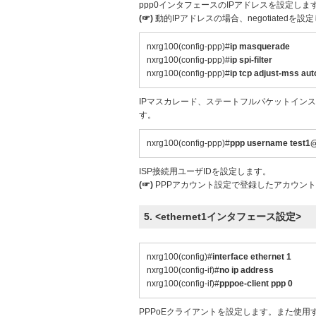
ppp0インタフェースのIPアドレスを設定しま
(☞)
動的IPアドレスの場合、negotiatedを設
nxrg100(config-ppp)#
ip masquerade
nxrg100(config-ppp)#
ip spi-filter
nxrg100(config-ppp)#
ip tcp adjust-mss aut
IPマスカレード、ステートフルパケットインス
す。
nxrg100(config-ppp)#
ppp username test1
ISP接続用ユーザIDを設定します。
(☞)
PPPアカウント設定で登録したアカウン
5. <ethernet1インタフェース設定>
nxrg100(config)#
interface ethernet 1
nxrg100(config-if)#
no ip address
nxrg100(config-if)#
pppoe-client ppp 0
PPPoEクライアントを設定します。また使用す