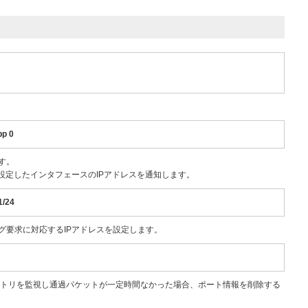
pp 0
す。
で設定したインタフェースのIPアドレスを通知します。
1/24
ング要求に対応するIPアドレスを設定します。
ントリを監視し通過パケットが一定時間なかった場合、ポート情報を削除する