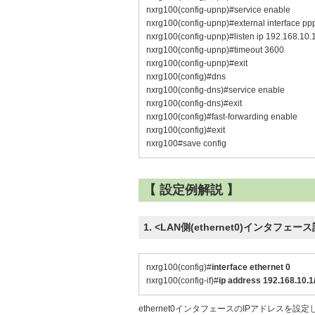
nxrg100(config-upnp)#service enable
nxrg100(config-upnp)#external interface pp
nxrg100(config-upnp)#listen ip 192.168.10.
nxrg100(config-upnp)#timeout 3600
nxrg100(config-upnp)#exit
nxrg100(config)#dns
nxrg100(config-dns)#service enable
nxrg100(config-dns)#exit
nxrg100(config)#fast-forwarding enable
nxrg100(config)#exit
nxrg100#save config
【 設定例解説 】
1. <LAN側(ethernet0)インタフェー
nxrg100(config)#
interface ethernet 0
nxrg100(config-if)#
ip address 192.168.10.1
ethernet0インタフェースのIPアドレスを設