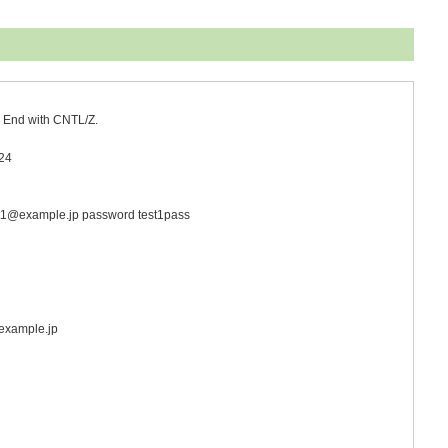
. End with CNTL/Z.
/24
t1@example.jp password test1pass
example.jp