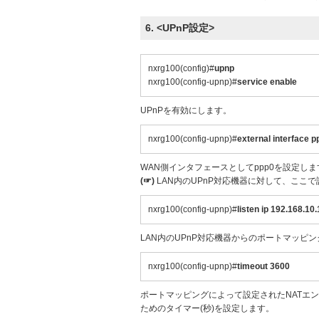
6. <UPnP設定>
nxrg100(config)#
upnp
nxrg100(config-upnp)#
service enable
UPnPを有効にします。
nxrg100(config-upnp)#
external interface p
WAN側インタフェースとしてppp0を設定しま
(☞)
LAN内のUPnP対応機器に対して、ここ
nxrg100(config-upnp)#
listen ip 192.168.10.
LAN内のUPnP対応機器からのポートマッピ
nxrg100(config-upnp)#
timeout 3600
ポートマッピングによって設定されたNATエ
ためのタイマー(秒)を設定します。