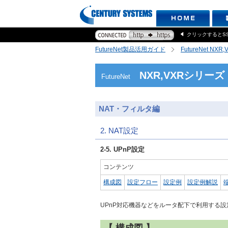
クリックするとS
FutureNet製品活用ガイド
FutureNet NX
NXR,VXRシリーズ
FutureNet
NAT・フィルタ編
2. NAT設定
2-5. UPnP設定
コンテンツ
構成図
設定フロー
設定例
設定例解説
UPnP対応機器などをルータ配下で利用する設