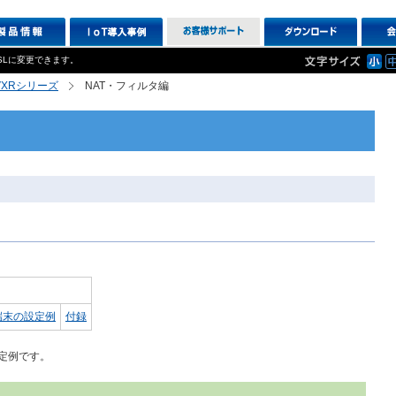
SLに変更できます。
R,VXRシリーズ
NAT・フィルタ編
端末の設定例
付録
定例です。