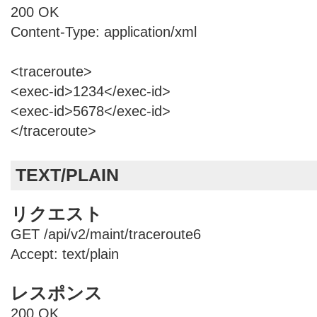
200 OK
Content-Type: application/xml
<traceroute>
<exec-id>1234</exec-id>
<exec-id>5678</exec-id>
</traceroute>
TEXT/PLAIN
リクエスト
GET /api/v2/maint/traceroute6
Accept: text/plain
レスポンス
200 OK