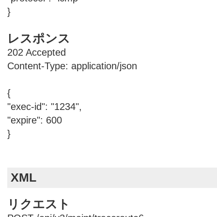
}
レスポンス
202 Accepted
Content-Type: application/json
{
"exec-id": "1234",
"expire": 600
}
XML
リクエスト