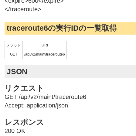
<expire>600</expire>
</traceroute>
traceroute6の実行IDの一覧取得
メソッド
URI
GET
/api/v2/maint/traceroute6
JSON
リクエスト
GET /api/v2/maint/traceroute6
Accept: application/json
レスポンス
200 OK