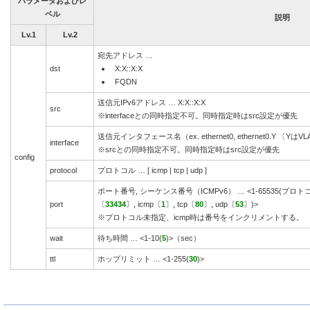
パラメータおよびレ
ベル
説明
Lv.1
Lv.2
宛先アドレス …
dst
X:X::X:X
FQDN
送信元IPv6アドレス … X:X::X:X
src
※interfaceとの同時指定不可。同時指定時はsrc設定が優先
送信元インタフェース名（ex. ethernet0, ethernet0.Y 〔YはVL
interface
※srcとの同時指定不可。同時指定時はsrc設定が優先
config
protocol
プロトコル … [ icmp | tcp | udp
]
ポート番号, シーケンス番号（ICMPv6） … <1-65535(プロ
port
〔
33434
〕,
icmp
〔
1
〕,
tcp
〔
80
〕,
udp
〔
53
〕
)>
※プロトコル未指定、icmp時は番号をインクリメントする。
wait
待ち時間 … <1-10(
5
)>（sec）
ttl
ホップリミット … <1-255(
30
)>