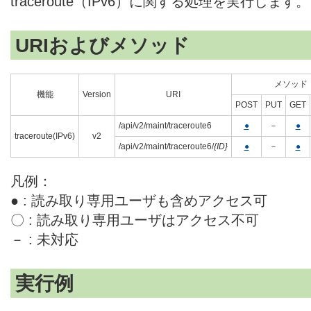
traceroute（IPv6）に関する処理を実行します。
URIおよびメソッド
メソッド
機能
Version
URI
POST
PUT
GET
/api/v2/maint/traceroute6
●
－
●
traceroute(IPv6)
v2
/api/v2/maint/traceroute6/
{ID}
●
－
●
凡例：
● : 読み取り専用ユーザも含めアクセス可
〇 : 読み取り専用ユーザはアクセス不可
－ : 未対応
実行例