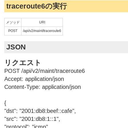
traceroute6の実行
メソッド
URI
POST
/api/v2/maint/traceroute6
JSON
リクエスト
POST /api/v2/maint/traceroute6
Accept: application/json
Content-Type: application/json
{
"dst": "2001:db8:beef::cafe",
"src": "2001:db8:1::1",
"protocol": "icmp"