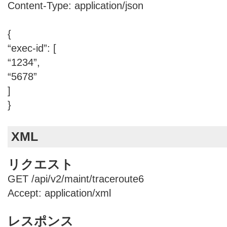
Content-Type: application/json
{
“exec-id”: [
“1234”,
“5678”
]
}
XML
リクエスト
GET /api/v2/maint/traceroute6
Accept: application/xml
レスポンス