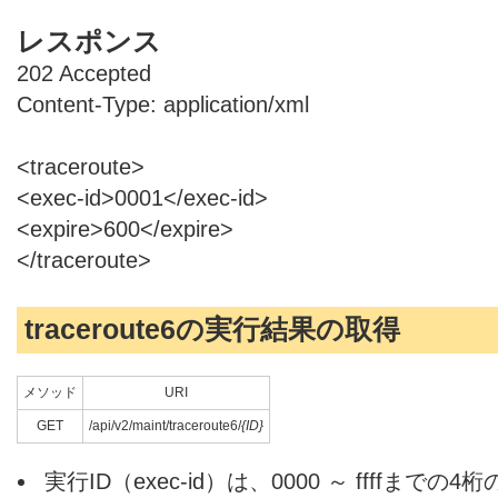
レスポンス
202 Accepted
Content-Type: application/xml
<traceroute>
<exec-id>0001</exec-id>
<expire>600</expire>
</traceroute>
traceroute6の実行結果の取得
メソッド
URI
GET
/api/v2/maint/traceroute6/
{ID}
実行ID（exec-id）は、0000 ～ ffffまでの