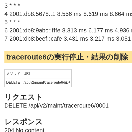
3 * * *
4 2001:db8:5678::1 8.556 ms 8.619 ms 8.664 m
5 * * *
6 2001:db8:9abc::fffe 8.313 ms 6.177 ms 4.936
7 2001:db8:beef::cafe 3.431 ms 3.217 ms 3.05
traceroute6の実行停止・結果の削除
メソッド
URI
DELETE
/api/v2/maint/traceroute6/
{ID}
リクエスト
DELETE /api/v2/maint/traceroute6/0001
レスポンス
204 No content