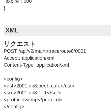
"expire": 600
}
XML
リクエスト
POST /api/v2/maint/traceroute6/0001
Accept: application/xml
Content-Type: application/xml
<config>
<dst>2001:db8:beef::cafe</dst>
<src>2001:db8:1::1</src>
<protocol>icmp</protocol>
</config>