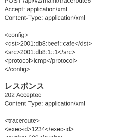
POST /api/v2/maint/traceroute6
Accept: application/xml
Content-Type: application/xml
<config>
<dst>2001:db8:beef::cafe</dst>
<src>2001:db8:1::1</src>
<protocol>icmp</protocol>
</config>
レスポンス
202 Accepted
Content-Type: application/xml
<traceroute>
<exec-id>1234</exec-id>