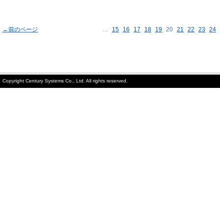
←前のページ
…
15
16
17
18
19
20
21
22
23
24
Copyright Century Systems Co., Ltd. All rights reserved.