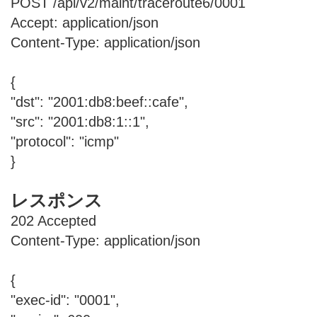
POST /api/v2/maint/traceroute6/0001
Accept: application/json
Content-Type: application/json
{
"dst": "2001:db8:beef::cafe",
"src": "2001:db8:1::1",
"protocol": "icmp"
}
レスポンス
202 Accepted
Content-Type: application/json
{
"exec-id": "0001",