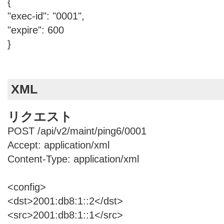
{
"exec-id": "0001",
"expire": 600
}
XML
リクエスト
POST /api/v2/maint/ping6/0001
Accept: application/xml
Content-Type: application/xml
<config>
<dst>2001:db8:1::2</dst>
<src>2001:db8:1::1</src>