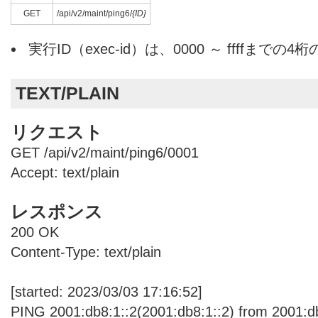
GET
/api/v2/maint/ping6/
{ID}
実行ID（exec-id）は、0000 ～ ffffまでの
TEXT/PLAIN
リクエスト
GET /api/v2/maint/ping6/0001
Accept: text/plain
レスポンス
200 OK
Content-Type: text/plain
[started: 2023/03/03 17:16:52]
PING 2001:db8:1::2(2001:db8:1::2) from 2001:db