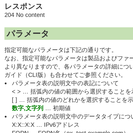
レスポンス
204 No content
パラメータ
指定可能なパラメータは下記の通りです。
なお、指定可能なパラメータは製品およびファ
より異なりますので、各パラメータの詳細につ
ガイド（CLI版）も合わせてご参照ください。
パラメータ表の説明文中の表記について
< > … 括弧内の値の範囲から選択すること
[ ] … 括弧内の値のどれかを選択することを
数字,文字列
… 初期値
パラメータ表の説明文中のデータタイプにつ
X:X::X:X … IPv6アドレス
FQDN … FQDN名（ex. test.example.com）