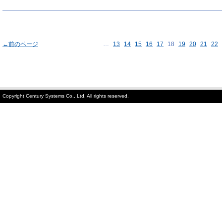
←前のページ
…
13
14
15
16
17
18
19
20
21
22
Copyright Century Systems Co., Ltd. All rights reserved.