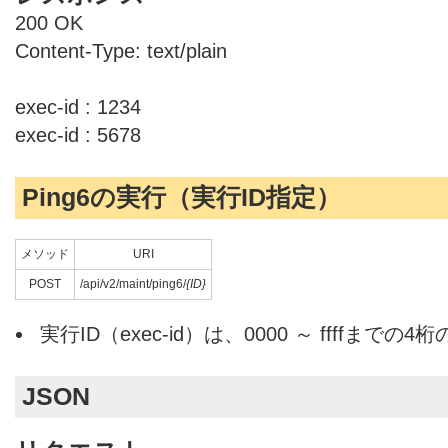
200 OK
Content-Type: text/plain
exec-id : 1234
exec-id : 5678
Ping6の実行（実行ID指定）
メソッド
URI
POST
/api/v2/maint/ping6/
{ID}
実行ID（exec-id）は、0000 ～ ffffまでの
JSON