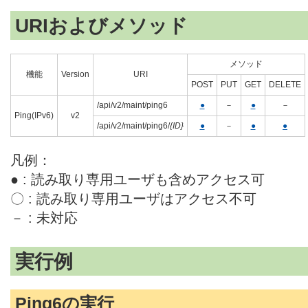
URIおよびメソッド
メソッド
機能
Version
URI
POST
PUT
GET
DELETE
/api/v2/maint/ping6
●
－
●
－
Ping(IPv6)
v2
/api/v2/maint/ping6/
{ID}
●
－
●
●
凡例：
● : 読み取り専用ユーザも含めアクセス可
〇 : 読み取り専用ユーザはアクセス不可
－ : 未対応
実行例
Ping6の実行