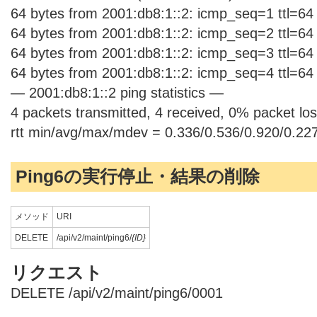
64 bytes from 2001:db8:1::2: icmp_seq=1 ttl=6
64 bytes from 2001:db8:1::2: icmp_seq=2 ttl=6
64 bytes from 2001:db8:1::2: icmp_seq=3 ttl=6
64 bytes from 2001:db8:1::2: icmp_seq=4 ttl=6
— 2001:db8:1::2 ping statistics —
4 packets transmitted, 4 received, 0% packet lo
rtt min/avg/max/mdev = 0.336/0.536/0.920/0.22
Ping6の実行停止・結果の削除
メソッド
URI
DELETE
/api/v2/maint/ping6/
{ID}
リクエスト
DELETE /api/v2/maint/ping6/0001