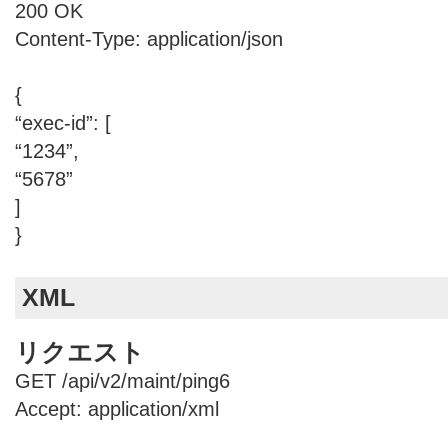
200 OK
Content-Type: application/json
{
“exec-id”: [
“1234”,
“5678”
]
}
XML
リクエスト
GET /api/v2/maint/ping6
Accept: application/xml