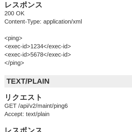
レスポンス
200 OK
Content-Type: application/xml
<ping>
<exec-id>1234</exec-id>
<exec-id>5678</exec-id>
</ping>
TEXT/PLAIN
リクエスト
GET /api/v2/maint/ping6
Accept: text/plain
レスポンス