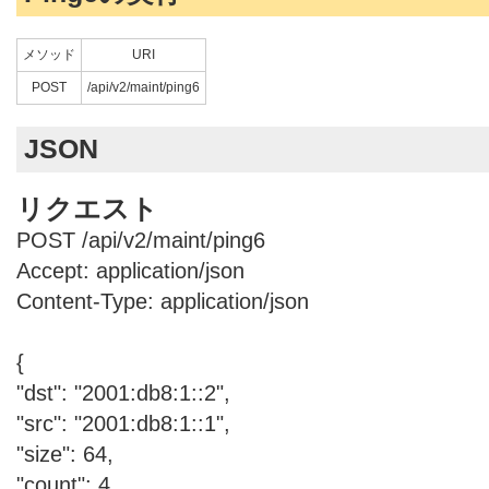
メソッド
URI
POST
/api/v2/maint/ping6
JSON
リクエスト
POST /api/v2/maint/ping6
Accept: application/json
Content-Type: application/json
{
"dst": "2001:db8:1::2",
"src": "2001:db8:1::1",
"size": 64,
"count": 4