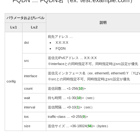
パラメータおよびレベル
説明
Lv.1
Lv.2
宛先アドレス …
dst
X:X::X:X
FQDN
送信元IPv6アドレス … X:X::X:X
src
※interfaceとの同時指定不可。同時指定時はsrc設定が優先
送信元インタフェース名（ex. ethernet0, ethernet0.Y 〔Yは
interface
※srcとの同時指定不可。同時指定時はsrc設定が優先
config
count
送信回数 … <1-256(
10
)>
wait
待ち時間 … <1-30(
10
)>（sec）
interval
送信間隔 … <0-10(
1
)>（sec）
tos
traffic-class … <0-255(
0
)>
size
送信サイズ … <36-18024(
56
)>（bytes）