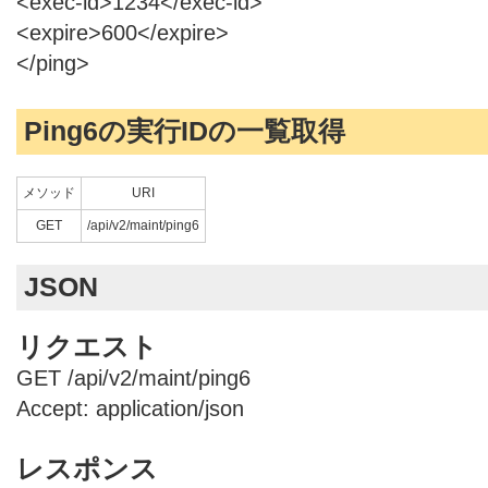
<exec-id>1234</exec-id>
<expire>600</expire>
</ping>
Ping6の実行IDの一覧取得
メソッド
URI
GET
/api/v2/maint/ping6
JSON
リクエスト
GET /api/v2/maint/ping6
Accept: application/json
レスポンス