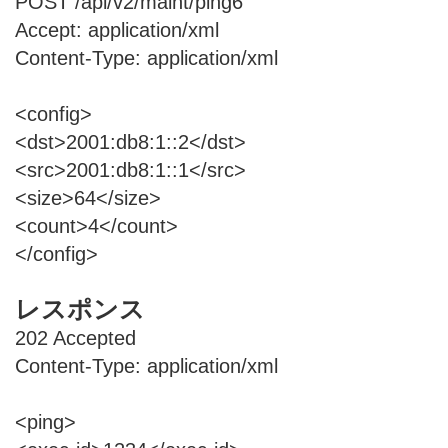
POST /api/v2/maint/ping6
Accept: application/xml
Content-Type: application/xml
<config>
<dst>2001:db8:1::2</dst>
<src>2001:db8:1::1</src>
<size>64</size>
<count>4</count>
</config>
レスポンス
202 Accepted
Content-Type: application/xml
<ping>