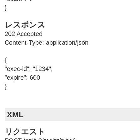
}
レスポンス
202 Accepted
Content-Type: application/json
{
"exec-id": "1234",
"expire": 600
}
XML
リクエスト