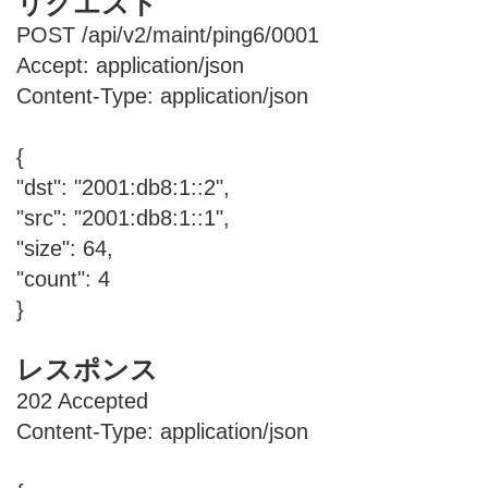
リクエスト
POST /api/v2/maint/ping6/0001
Accept: application/json
Content-Type: application/json
{
"dst": "2001:db8:1::2",
"src": "2001:db8:1::1",
"size": 64,
"count": 4
}
レスポンス
202 Accepted
Content-Type: application/json