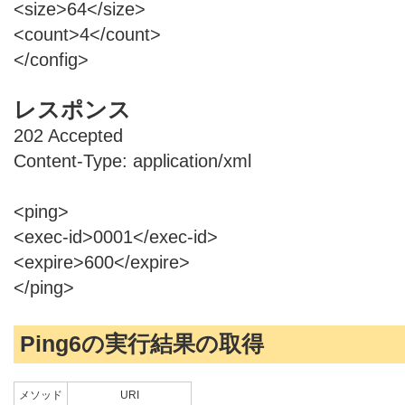
<size>64</size>
<count>4</count>
</config>
レスポンス
202 Accepted
Content-Type: application/xml
<ping>
<exec-id>0001</exec-id>
<expire>600</expire>
</ping>
Ping6の実行結果の取得
メソッド
URI