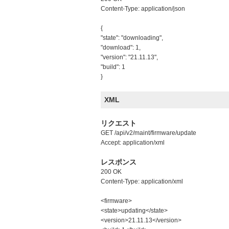
Content-Type: application/json
{
"state": "downloading",
"download": 1,
"version": "21.11.13",
"build": 1
}
XML
リクエスト
GET /api/v2/maint/firmware/update
Accept: application/xml
レスポンス
200 OK
Content-Type: application/xml
<firmware>
<state>updating</state>
<version>21.11.13</version>