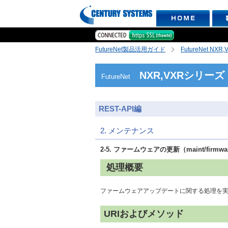
FutureNet製品活用ガイド
FutureNet NX
NXR,VXRシリーズ
FutureNet
REST-API編
2. メンテナンス
2-5. ファームウェアの更新（maint/firmwar
処理概要
ファームウェアアップデートに関する処理を
URIおよびメソッド