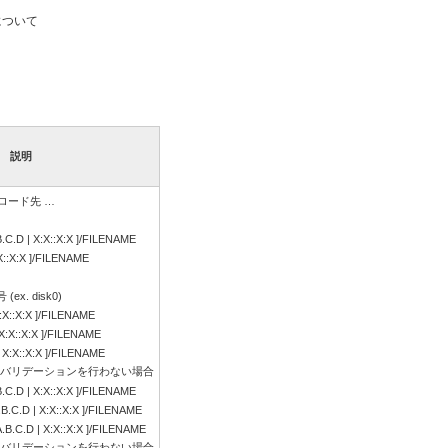
について
説明
ロード先 …
.C.D | X:X::X:X ]/FILENAME
X:X::X:X ]/FILENAME
x. disk0)
 X:X::X:X ]/FILENAME
| X:X::X:X ]/FILENAME
 | X:X::X:X ]/FILENAME
バリデーションを行わない場合
B.C.D | X:X::X:X ]/FILENAME
.B.C.D | X:X::X:X ]/FILENAME
A.B.C.D | X:X::X:X ]/FILENAME