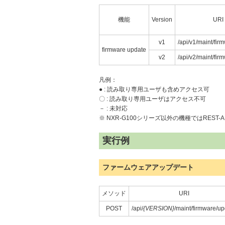
機能
Version
URI
v1
/api/v1/maint/fir
firmware update
v2
/api/v2/maint/fir
凡例：
● : 読み取り専用ユーザも含めアクセス可
〇 : 読み取り専用ユーザはアクセス不可
－ : 未対応
※ NXR-G100シリーズ以外の機種ではREST-
実行例
ファームウェアアップデート
メソッド
URI
POST
/api/
{VERSION}
/maint/firmware/u