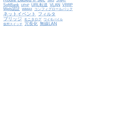
SNAT
SMS
VLAN
SoftBank
URL転送
VRRP
UPnP
Web認証
コンフィグロールバック
WiMAX
ネットイベント
フィルタ
ブリッジ
モニタログ
ワイモバイル
冗長化
無線LAN
仮想スイッチ