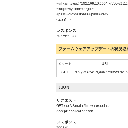
<url>ssh://test@192.168.10.100/nxr530-v2111
<target>system</target>
<password>testpass</password>
</config>
レスポンス
202 Accepted
ファームウェアアップデートの状況取
メソッド
URI
GET
/api/
{VERSION}
/maint/firmware/u
JSON
リクエスト
GET /api/v2/maint/firmware/update
Accept: application/json
レスポンス
200 OK