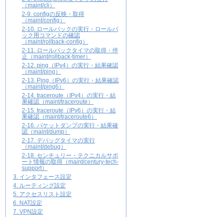
（maint/cli）
2-9. configの反映・取得
（maint/config）
2-10. ロールバックの実行・ロールバ
ック用コマンドの確認
（maint/rollback-config）
2-11. ロールバックタイマの取得・停
止（maint/rollback-timer）
2-12. ping（IPv4）の実行・結果確認
（maint/ping）
2-13. Ping（IPv6）の実行・結果確認
（maint/ping6）
2-14. traceroute（IPv4）の実行・結
果確認（maint/traceroute）
2-15. traceroute（IPv6）の実行・結
果確認（maint/traceroute6）
2-16. パケットダンプの実行・結果確
認（maint/dump）
2-17. デバッグタイマの実行
（maint/debug）
2-18. センチュリー・テクニカルサポ
ート情報の取得（maint/century-tech-
support）
3. インタフェース設定
4. ルーティング設定
5. アクセスリスト設定
6. NAT設定
7. VPN設定