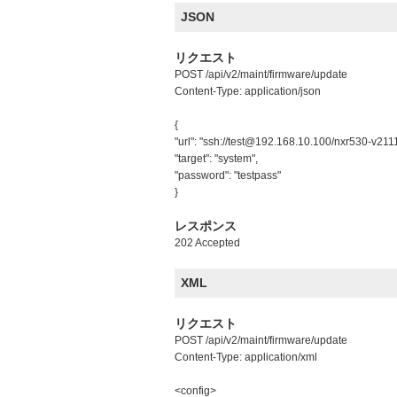
JSON
リクエスト
POST /api/v2/maint/firmware/update
Content-Type: application/json
{
"url": "ssh://test@192.168.10.100/nxr530-v2111
"target": "system",
"password": "testpass"
}
レスポンス
202 Accepted
XML
リクエスト
POST /api/v2/maint/firmware/update
Content-Type: application/xml
<config>