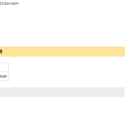
13.bin</url>
得
pdate