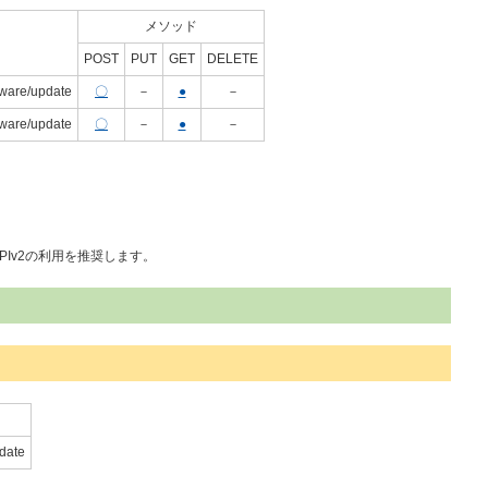
メソッド
POST
PUT
GET
DELETE
mware/update
〇
－
●
－
mware/update
〇
－
●
－
APIv2の利用を推奨します。
pdate