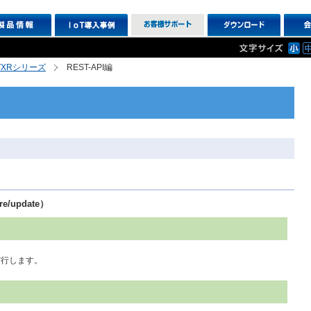
R,VXRシリーズ
REST-API編
e/update）
実行します。