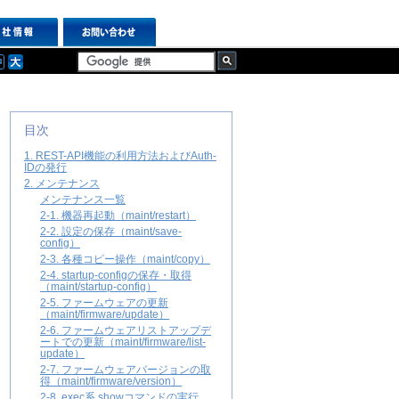
目次
1. REST-API機能の利用方法およびAuth-
IDの発行
2. メンテナンス
メンテナンス一覧
2-1. 機器再起動（maint/restart）
2-2. 設定の保存（maint/save-
config）
2-3. 各種コピー操作（maint/copy）
2-4. startup-configの保存・取得
（maint/startup-config）
2-5. ファームウェアの更新
（maint/firmware/update）
2-6. ファームウェアリストアップデ
ートでの更新（maint/firmware/list-
update）
2-7. ファームウェアバージョンの取
得（maint/firmware/version）
2-8. exec系,showコマンドの実行