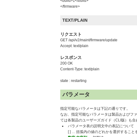
<build>1</build>
</firmware>
TEXT/PLAIN
リクエスト
GET /api/v2/maint/firmware/update
Accept: text/plain
レスポンス
200 OK
Content-Type: text/plain
state : restarting
パラメータ
指定可能なパラメータは下記の通りです。
なお、指定可能なパラメータは製品およびフ
ては各製品のユーザーズガイド（CLI版）も
パラメータ表の説明文中の表記について
[ ] … 括弧内の値のどれかを選択するこ