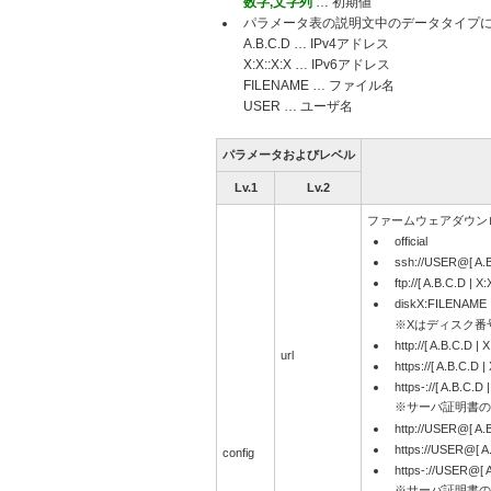
数字,文字列
… 初期値
パラメータ表の説明文中のデータタイプ
A.B.C.D … IPv4アドレス
X:X::X:X … IPv6アドレス
FILENAME … ファイル名
USER … ユーザ名
パラメータおよびレベル
Lv.1
Lv.2
ファームウェアダウン
official
ssh://USER@[ A.B
ftp://[ A.B.C.D | 
diskX:FILENAME
※Xはディスク番号 (e
http://[ A.B.C.D |
url
https://[ A.B.C.D 
https-://[ A.B.C.D
※サーバ証明書の
http://USER@[ A.
https://USER@[ A
config
https-://USER@[ 