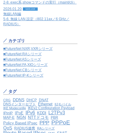
2-8. exec系,showコマンドの実行（maint/cli）
2026.01.20
NXR,VXR
無線LAN編
5-6. 無線 LAN 設定（802.11ax／6 GHz／
RADIUS）
カテゴリ
■FutureNet NXR,VXRシリーズ
■FutureNet RAシリーズ
■FutureNet ASシリーズ
■FutureNet FA,XIOシリーズ
■FutureNet CBシリーズ
■FutureNet IP-Kシリーズ
タグ
DDNS
DHCP
DNAT
CRG
Ethernet
DNSインターセプト
IIJモバイル
IKEv2 Configuration Payload
IKE Modeconfig
IPv6
L2TPv3
IPoE
KDDI
IPinIP
NGN
NTTドコモ
MAP-E
PBR
PPPoE
PPP
Policy Based IPsec
QoS
RADIUS連携
RAシリーズ
Route Based IPsec