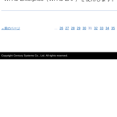
←前のページ
…
26
27
28
29
30
31
32
33
34
35
Copyright Century Systems Co., Ltd. All rights reserved.