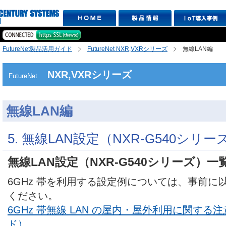
FutureNet製品活用ガイド
FutureNet NXR,VXRシリーズ
無線LAN編
NXR,VXRシリーズ
FutureNet
無線LAN編
5. 無線LAN設定（NXR-G540シリー
無線LAN設定（NXR-G540シリーズ）一
6GHz 帯を利用する設定例については、事前に
ください。
6GHz 帯無線 LAN の屋内・屋外利用に関する注意
ド）