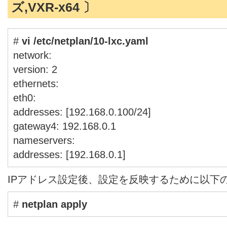
ズ,VXR-x64 〕
#
vi /etc/netplan/10-lxc.yaml
network:
version: 2
ethernets:
eth0:
addresses: [192.168.0.100/24]
gateway4: 192.168.0.1
nameservers:
addresses: [192.168.0.1]
IPアドレス設定後、設定を反映するために以下
#
netplan apply