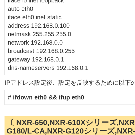
iface lo inet loopback
auto eth0
iface eth0 inet static
address 192.168.0.100
netmask 255.255.255.0
network 192.168.0.0
broadcast 192.168.0.255
gateway 192.168.0.1
dns-nameservers 192.168.0.1
IPアドレス設定後、設定を反映するために以下
#
ifdown eth0 && ifup eth0
〔 NXR-650,NXR-610Xシリーズ,NXR-
G180/L-CA,NXR-G120シリーズ,NX