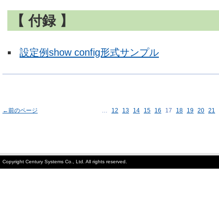
【 付録 】
設定例show config形式サンプル
←前のページ
…
12
13
14
15
16
17
18
19
20
21
Copyright Century Systems Co., Ltd. All rights reserved.