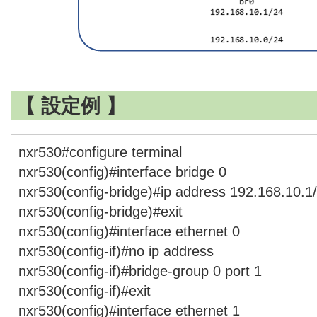
【 設定例 】
nxr530#configure terminal
nxr530(config)#interface bridge 0
nxr530(config-bridge)#ip address 192.168.10.1
nxr530(config-bridge)#exit
nxr530(config)#interface ethernet 0
nxr530(config-if)#no ip address
nxr530(config-if)#bridge-group 0 port 1
nxr530(config-if)#exit
nxr530(config)#interface ethernet 1