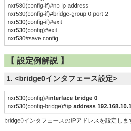
nxr530(config-if)#no ip address
nxr530(config-if)#bridge-group 0 port 2
nxr530(config-if)#exit
nxr530(config)#exit
nxr530#save config
【 設定例解説 】
1. <bridge0インタフェース設定>
nxr530(config)#
interface bridge 0
nxr530(config-bridge)#
ip address 192.168.10.
bridge0インタフェースのIPアドレスを設定しま