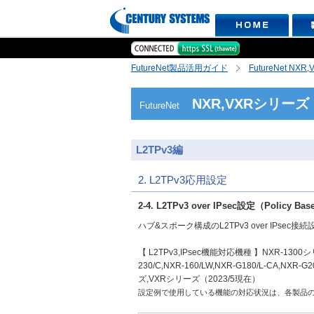
FutureNet製品活用ガイド
FutureNet NX
NXR,VXRシリーズ
FutureNet
L2TPv3編
2. L2TPv3応用設定
2-4. L2TPv3 over IPsec設定（Policy B
ハブ&スポーク構成のL2TPv3 over IPsec接続
【 L2TPv3,IPsec機能対応機種 】NXR-1300シリ
230/C,NXR-160/LW,NXR-G180/L-CA,N
ズ,VXRシリーズ（2023/5現在）
設定例で使用している機能の対応状況は、各製品