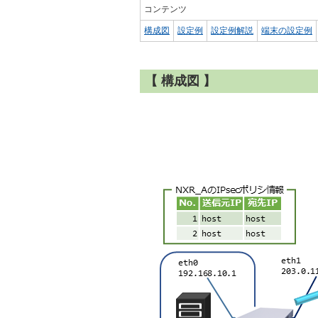
コンテンツ
構成図
設定例
設定例解説
端末の設定例
【 構成図 】