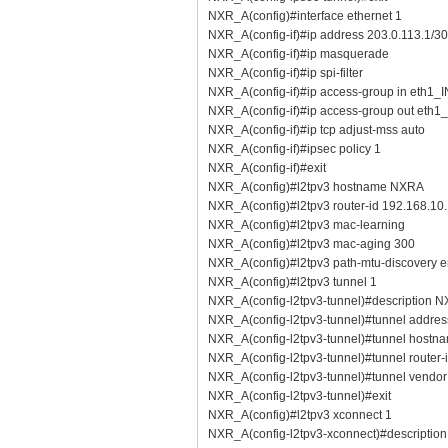
NXR_A(config)#interface ethernet 1
NXR_A(config-if)#ip address 203.0.113.1/30
NXR_A(config-if)#ip masquerade
NXR_A(config-if)#ip spi-filter
NXR_A(config-if)#ip access-group in eth1_I
NXR_A(config-if)#ip access-group out eth
NXR_A(config-if)#ip tcp adjust-mss auto
NXR_A(config-if)#ipsec policy 1
NXR_A(config-if)#exit
NXR_A(config)#l2tpv3 hostname NXRA
NXR_A(config)#l2tpv3 router-id 192.168.10
NXR_A(config)#l2tpv3 mac-learning
NXR_A(config)#l2tpv3 mac-aging 300
NXR_A(config)#l2tpv3 path-mtu-discovery 
NXR_A(config)#l2tpv3 tunnel 1
NXR_A(config-l2tpv3-tunnel)#description 
NXR_A(config-l2tpv3-tunnel)#tunnel addres
NXR_A(config-l2tpv3-tunnel)#tunnel host
NXR_A(config-l2tpv3-tunnel)#tunnel router-
NXR_A(config-l2tpv3-tunnel)#tunnel vendor 
NXR_A(config-l2tpv3-tunnel)#exit
NXR_A(config)#l2tpv3 xconnect 1
NXR_A(config-l2tpv3-xconnect)#descripti