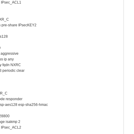
s IPsec_ACL1
NXR_C
n pre-share IPsecKEY2
es128
0
 aggressive
s ip any
ty fqdn NXRC
 periodic clear
NXR_C
ode responder
 esp-aes128 esp-sha256-hmac
 28800
nge isakmp 2
s IPsec_ACL2