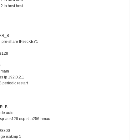
 ip host host
 ip host host
NXR_B
n pre-share IPsecKEY1
es128
0
 main
s ip 192.0.2.1
periodic restart
XR_B
ode auto
 esp-aes128 esp-sha256-hmac
 28800
nge isakmp 1