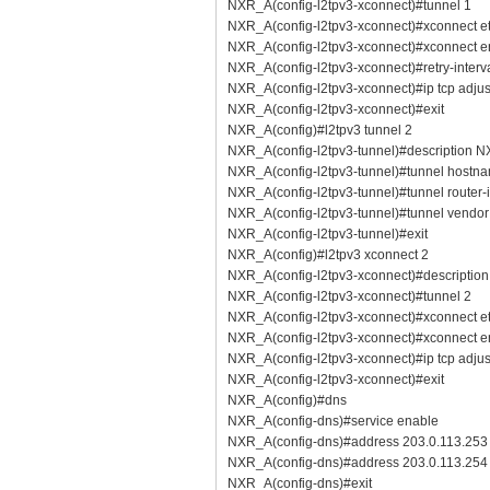
NXR_A(config-l2tpv3-xconnect)#tunnel 1
NXR_A(config-l2tpv3-xconnect)#xconnect et
NXR_A(config-l2tpv3-xconnect)#xconnect e
NXR_A(config-l2tpv3-xconnect)#retry-interv
NXR_A(config-l2tpv3-xconnect)#ip tcp adjus
NXR_A(config-l2tpv3-xconnect)#exit
NXR_A(config)#l2tpv3 tunnel 2
NXR_A(config-l2tpv3-tunnel)#description 
NXR_A(config-l2tpv3-tunnel)#tunnel host
NXR_A(config-l2tpv3-tunnel)#tunnel router-
NXR_A(config-l2tpv3-tunnel)#tunnel vendor 
NXR_A(config-l2tpv3-tunnel)#exit
NXR_A(config)#l2tpv3 xconnect 2
NXR_A(config-l2tpv3-xconnect)#descripti
NXR_A(config-l2tpv3-xconnect)#tunnel 2
NXR_A(config-l2tpv3-xconnect)#xconnect et
NXR_A(config-l2tpv3-xconnect)#xconnect e
NXR_A(config-l2tpv3-xconnect)#ip tcp adjus
NXR_A(config-l2tpv3-xconnect)#exit
NXR_A(config)#dns
NXR_A(config-dns)#service enable
NXR_A(config-dns)#address 203.0.113.253
NXR_A(config-dns)#address 203.0.113.254
NXR_A(config-dns)#exit