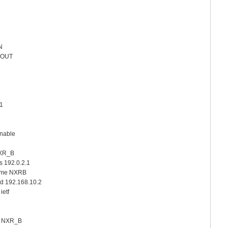
N
1_OUT
.1
enable
NXR_B
s 192.0.2.1
name NXRB
id 192.168.10.2
ietf
on NXR_B