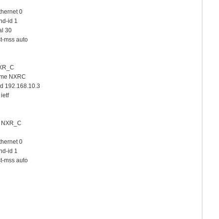
hernet 0
nd-id 1
al 30
t-mss auto
NXR_C
name NXRC
id 192.168.10.3
ietf
on NXR_C
hernet 0
nd-id 1
t-mss auto