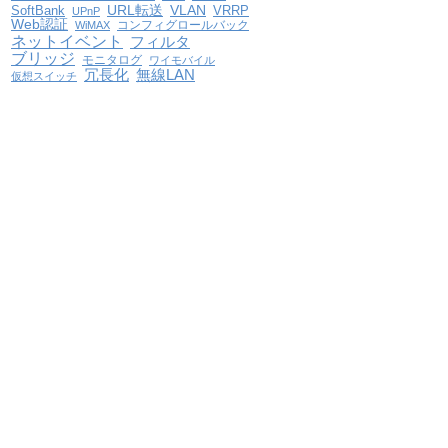
VLAN
SoftBank
URL転送
VRRP
UPnP
Web認証
コンフィグロールバック
WiMAX
ネットイベント
フィルタ
ブリッジ
モニタログ
ワイモバイル
冗長化
無線LAN
仮想スイッチ