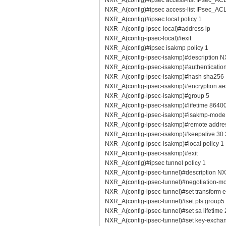
NXR_A(config)#ipsec access-list IPsec_ACL1
NXR_A(config)#ipsec access-list IPsec_ACL2
NXR_A(config)#ipsec local policy 1
NXR_A(config-ipsec-local)#address ip
NXR_A(config-ipsec-local)#exit
NXR_A(config)#ipsec isakmp policy 1
NXR_A(config-ipsec-isakmp)#description 
NXR_A(config-ipsec-isakmp)#authenticatio
NXR_A(config-ipsec-isakmp)#hash sha256
NXR_A(config-ipsec-isakmp)#encryption a
NXR_A(config-ipsec-isakmp)#group 5
NXR_A(config-ipsec-isakmp)#lifetime 8640
NXR_A(config-ipsec-isakmp)#isakmp-mode
NXR_A(config-ipsec-isakmp)#remote addres
NXR_A(config-ipsec-isakmp)#keepalive 30 3 
NXR_A(config-ipsec-isakmp)#local policy 1
NXR_A(config-ipsec-isakmp)#exit
NXR_A(config)#ipsec tunnel policy 1
NXR_A(config-ipsec-tunnel)#description N
NXR_A(config-ipsec-tunnel)#negotiation-m
NXR_A(config-ipsec-tunnel)#set transform
NXR_A(config-ipsec-tunnel)#set pfs group5
NXR_A(config-ipsec-tunnel)#set sa lifetime
NXR_A(config-ipsec-tunnel)#set key-excha