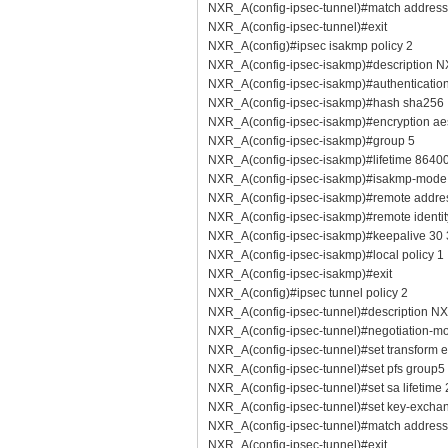
NXR_A(config-ipsec-tunnel)#match addres
NXR_A(config-ipsec-tunnel)#exit
NXR_A(config)#ipsec isakmp policy 2
NXR_A(config-ipsec-isakmp)#description 
NXR_A(config-ipsec-isakmp)#authenticatio
NXR_A(config-ipsec-isakmp)#hash sha256
NXR_A(config-ipsec-isakmp)#encryption a
NXR_A(config-ipsec-isakmp)#group 5
NXR_A(config-ipsec-isakmp)#lifetime 8640
NXR_A(config-ipsec-isakmp)#isakmp-mode
NXR_A(config-ipsec-isakmp)#remote addres
NXR_A(config-ipsec-isakmp)#remote identi
NXR_A(config-ipsec-isakmp)#keepalive 30 3
NXR_A(config-ipsec-isakmp)#local policy 1
NXR_A(config-ipsec-isakmp)#exit
NXR_A(config)#ipsec tunnel policy 2
NXR_A(config-ipsec-tunnel)#description 
NXR_A(config-ipsec-tunnel)#negotiation-m
NXR_A(config-ipsec-tunnel)#set transform
NXR_A(config-ipsec-tunnel)#set pfs group5
NXR_A(config-ipsec-tunnel)#set sa lifetime
NXR_A(config-ipsec-tunnel)#set key-excha
NXR_A(config-ipsec-tunnel)#match addres
NXR_A(config-ipsec-tunnel)#exit