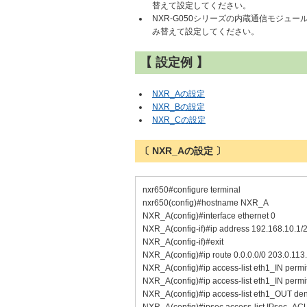
替えて設定してください。
NXR-G050シリーズの内蔵通信モジュールは
み替えて設定してください。
【 設定例 】
NXR_Aの設定
NXR_Bの設定
NXR_Cの設定
〔 NXR_Aの設定 〕
nxr650#configure terminal
nxr650(config)#hostname NXR_A
NXR_A(config)#interface ethernet 0
NXR_A(config-if)#ip address 192.168.10.1/
NXR_A(config-if)#exit
NXR_A(config)#ip route 0.0.0.0/0 203.0.113
NXR_A(config)#ip access-list eth1_IN permi
NXR_A(config)#ip access-list eth1_IN permi
NXR_A(config)#ip access-list eth1_OUT den