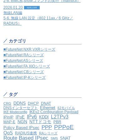
2-8. exec系,showコマンドの実行（maint/cli）
2026.01.20
NXR,VXR
無線LAN編
5-6. 無線 LAN 設定（802.11ax／6 GHz／
RADIUS）
カテゴリ
■FutureNet NXR,VXRシリーズ
■FutureNet RAシリーズ
■FutureNet ASシリーズ
■FutureNet FA,XIOシリーズ
■FutureNet CBシリーズ
■FutureNet IP-Kシリーズ
タグ
DDNS
DHCP
DNAT
CRG
Ethernet
DNSインターセプト
IIJモバイル
IKEv2 Configuration Payload
IKE Modeconfig
IPv6
L2TPv3
IPoE
KDDI
IPinIP
NGN
NTTドコモ
MAP-E
PBR
PPPoE
PPP
Policy Based IPsec
QoS
RADIUS連携
RAシリーズ
Route Based IPsec
SNAT
SMS