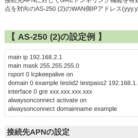
点を対向のAS-250 (2)のWAN側IPアドレス(yyy.yy
【 AS-250 (2)の設定例 】
main ip 192.168.2.1
main mask 255.255.255.0
rsport 0 lcpkeepalive on
domain 0 example testid2 testpass2 192.168.1.
interface 0 gre xxx.xxx.xxx.xxx
alwaysonconnect activate on
alwaysonconnect domainname example
接続先APNの設定