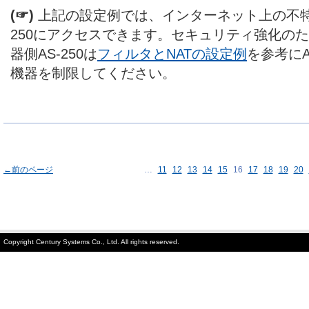
(☞)
上記の設定例では、インターネット上の不特
250にアクセスできます。セキュリティ強化の
器側AS-250は
フィルタとNATの設定例
を参考にA
機器を制限してください。
←前のページ
…
11
12
13
14
15
16
17
18
19
20
Copyright Century Systems Co., Ltd. All rights reserved.