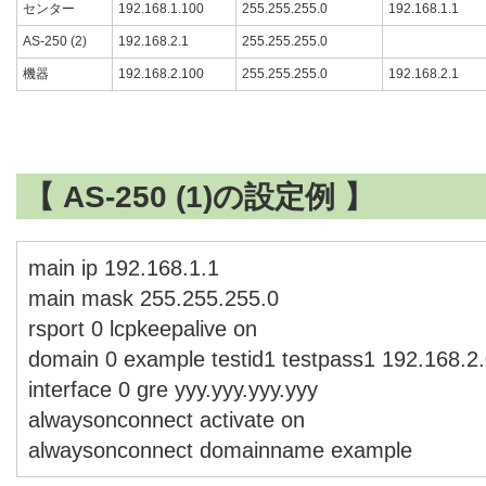
センター
192.168.1.100
255.255.255.0
192.168.1.1
AS-250 (2)
192.168.2.1
255.255.255.0
機器
192.168.2.100
255.255.255.0
192.168.2.1
【 AS-250 (1)の設定例 】
main ip 192.168.1.1
main mask 255.255.255.0
rsport 0 lcpkeepalive on
domain 0 example testid1 testpass1 192.168.2.
interface 0 gre yyy.yyy.yyy.yyy
alwaysonconnect activate on
alwaysonconnect domainname example