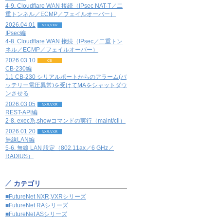
4-9. Cloudflare WAN 接続（IPsec NAT-T／二
重トンネル／ECMP／フェイルオーバー）
2026.04.01
NXR,VXR
IPsec編
4-8. Cloudflare WAN 接続（IPsec／二重トン
ネル／ECMP／フェイルオーバー）
2026.03.10
CB
CB-230編
1.1 CB-230 シリアルポートからのアラーム(バ
ッテリー電圧異常)を受けてMAをシャットダウ
ンさせる
2026.03.05
NXR,VXR
REST-API編
2-8. exec系,showコマンドの実行（maint/cli）
2026.01.20
NXR,VXR
無線LAN編
5-6. 無線 LAN 設定（802.11ax／6 GHz／
RADIUS）
カテゴリ
■FutureNet NXR,VXRシリーズ
■FutureNet RAシリーズ
■FutureNet ASシリーズ