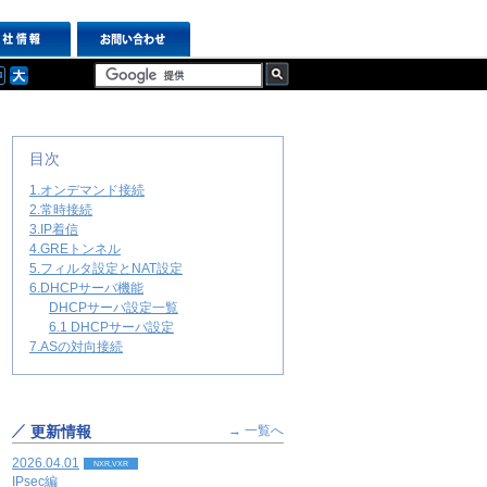
目次
1.オンデマンド接続
2.常時接続
3.IP着信
4.GREトンネル
5.フィルタ設定とNAT設定
6.DHCPサーバ機能
DHCPサーバ設定一覧
6.1 DHCPサーバ設定
7.ASの対向接続
更新情報
→ 一覧へ
2026.04.01
NXR,VXR
IPsec編