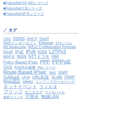
■FutureNet FA,XIOシリーズ
■FutureNet CBシリーズ
■FutureNet IP-Kシリーズ
タグ
DDNS
DHCP
DNAT
CRG
Ethernet
DNSインターセプト
IIJモバイル
IKEv2 Configuration Payload
IKE Modeconfig
IPv6
L2TPv3
IPoE
KDDI
IPinIP
NGN
NTTドコモ
MAP-E
PBR
PPPoE
PPP
Policy Based IPsec
QoS
RADIUS連携
RAシリーズ
Route Based IPsec
SNAT
SMS
VLAN
SoftBank
URL転送
VRRP
UPnP
Web認証
コンフィグロールバック
WiMAX
ネットイベント
フィルタ
ブリッジ
モニタログ
ワイモバイル
冗長化
無線LAN
仮想スイッチ