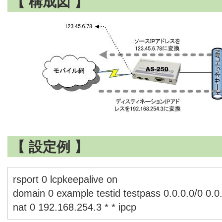
【 構成図 】
【 設定例 】
rsport 0 lcpkeepalive on
domain 0 example testid testpass 0.0.0.0/0 0.0
nat 0 192.168.254.3 * * ipcp