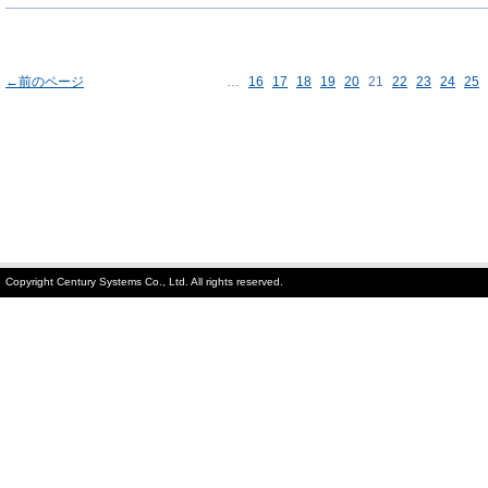
←前のページ
…
16
17
18
19
20
21
22
23
24
25
Copyright Century Systems Co., Ltd. All rights reserved.