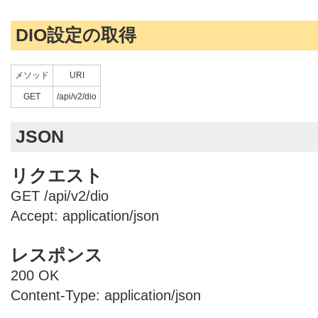
DIO設定の取得
メソッド
URI
GET
/api/v2/dio
JSON
リクエスト
GET /api/v2/dio
Accept: application/json
レスポンス
200 OK
Content-Type: application/json