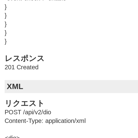
}
}
}
}
}
レスポンス
201 Created
XML
リクエスト
POST /api/v2/dio
Content-Type: application/xml
<dio>