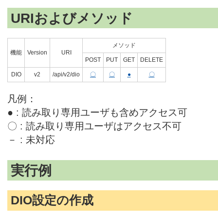
URIおよびメソッド
メソッド
機能
Version
URI
POST
PUT
GET
DELETE
DIO
v2
/api/v2/dio
〇
〇
●
〇
凡例：
● : 読み取り専用ユーザも含めアクセス可
〇 : 読み取り専用ユーザはアクセス不可
－ : 未対応
実行例
DIO設定の作成