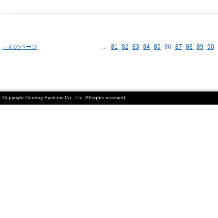
←前のページ
…
81
82
83
84
85
86
87
88
89
90
Copyright Century Systems Co., Ltd. All rights reserved.