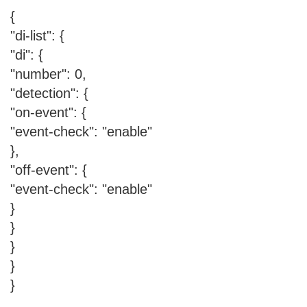
{
"di-list": {
"di": {
"number": 0,
"detection": {
"on-event": {
"event-check": "enable"
},
"off-event": {
"event-check": "enable"
}
}
}
}
}