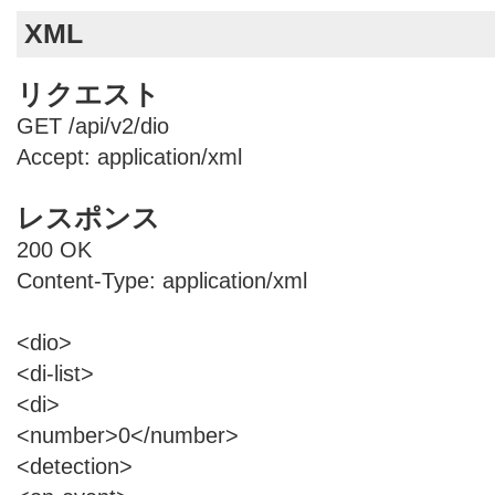
XML
リクエスト
GET /api/v2/dio
Accept: application/xml
レスポンス
200 OK
Content-Type: application/xml
<dio>
<di-list>
<di>
<number>0</number>
<detection>