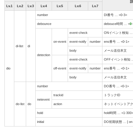
Lv.1
Lv.2
Lv.3
Lv.4
Lv.5
Lv.6
Lv.7
number
DI番号 … <0-3>
debounce
debouce時間 … <
0
event-check
ONイベント検知 … [ e
on-event
event-notify
number
ens番号 … <0-1>
di-list
di
body
メール送信本文
detection
event-check
OFFイベント検知 … [ 
dio
off-event
event-notify
number
ens番号 … <0-1>
body
メール送信本文
number
DO番号 … <0-1>
trackid
トラックID
netevent
do-list
do
action
ネットイベントアクション 
hold
hold時間 … <1-300>
initial
DO初期状態 … [ on 