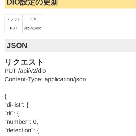
DIO設定の更新
メソッド
URI
PUT
/api/v2/dio
JSON
リクエスト
PUT /api/v2/dio
Content-Type: application/json
{
"di-list": {
"di": {
"number": 0,
"detection": {