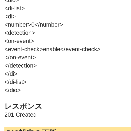
<di-list>
<di>
<number>0</number>
<detection>
<on-event>
<event-check>enable</event-check>
</on-event>
</detection>
</di>
</di-list>
</dio>
レスポンス
201 Created