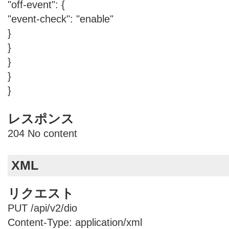
"off-event": {
"event-check": "enable"
}
}
}
}
}
レスポンス
204 No content
XML
リクエスト
PUT /api/v2/dio
Content-Type: application/xml