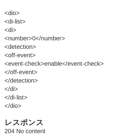
<dio>
<di-list>
<di>
<number>0</number>
<detection>
<off-event>
<event-check>enable</event-check>
</off-event>
</detection>
</di>
</di-list>
</dio>
レスポンス
204 No content