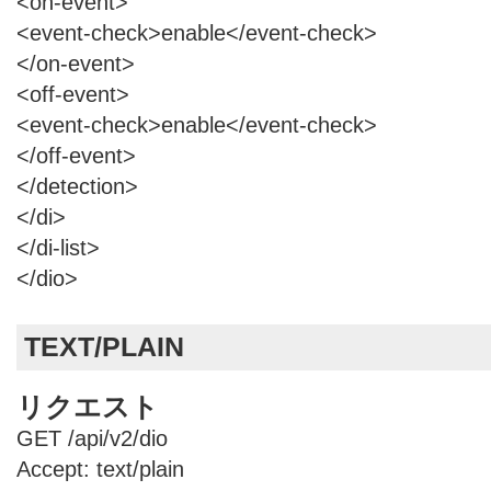
<on-event>
<event-check>enable</event-check>
</on-event>
<off-event>
<event-check>enable</event-check>
</off-event>
</detection>
</di>
</di-list>
</dio>
TEXT/PLAIN
リクエスト
GET /api/v2/dio
Accept: text/plain