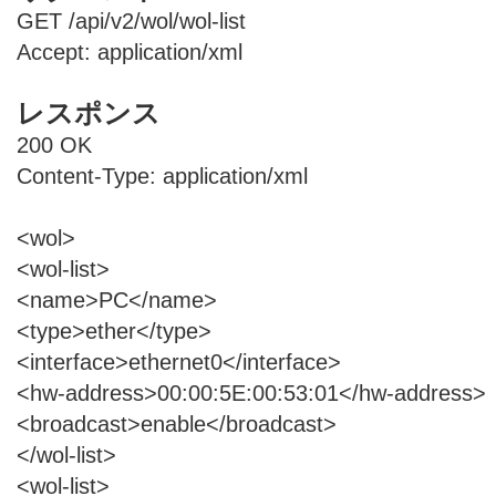
GET /api/v2/wol/wol-list
Accept: application/xml
レスポンス
200 OK
Content-Type: application/xml
<wol>
<wol-list>
<name>PC</name>
<type>ether</type>
<interface>ethernet0</interface>
<hw-address>00:00:5E:00:53:01</hw-address>
<broadcast>enable</broadcast>
</wol-list>
<wol-list>