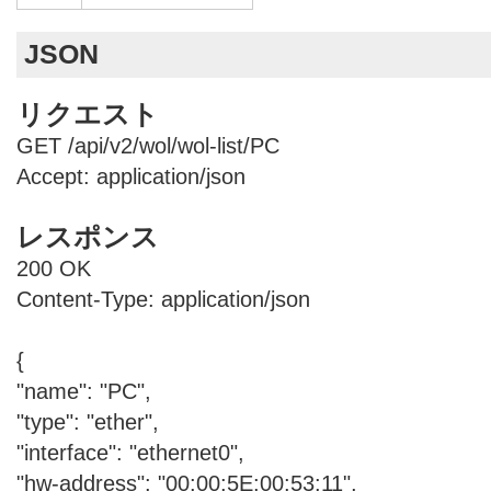
JSON
リクエスト
GET /api/v2/wol/wol-list/PC
Accept: application/json
レスポンス
200 OK
Content-Type: application/json
{
"name": "PC",
"type": "ether",
"interface": "ethernet0",
"hw-address": "00:00:5E:00:53:11",