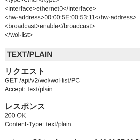
<interface>ethernet0</interface>
<hw-address>00:00:5E:00:53:11</hw-address>
<broadcast>enable</broadcast>
</wol-list>
TEXT/PLAIN
リクエスト
GET /api/v2/wol/wol-list/PC
Accept: text/plain
レスポンス
200 OK
Content-Type: text/plain