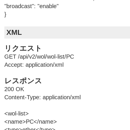
"broadcast": "enable"
}
XML
リクエスト
GET /api/v2/wol/wol-list/PC
Accept: application/xml
レスポンス
200 OK
Content-Type: application/xml
<wol-list>
<name>PC</name>
<type>ether</type>