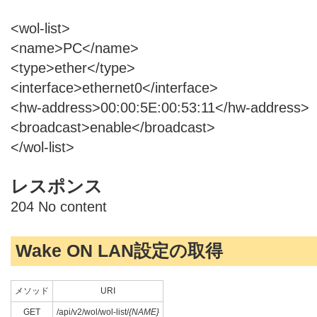
<wol-list>
<name>PC</name>
<type>ether</type>
<interface>ethernet0</interface>
<hw-address>00:00:5E:00:53:11</hw-address>
<broadcast>enable</broadcast>
</wol-list>
レスポンス
204 No content
Wake ON LAN設定の取得
メソッド
URI
GET
/api/v2/wol/wol-list/
{NAME}