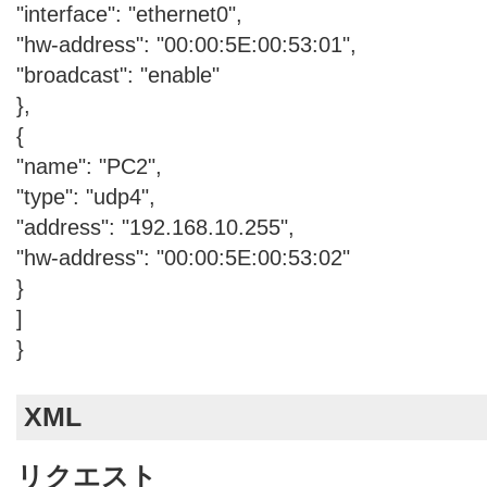
"interface": "ethernet0",
"hw-address": "00:00:5E:00:53:01",
"broadcast": "enable"
},
{
"name": "PC2",
"type": "udp4",
"address": "192.168.10.255",
"hw-address": "00:00:5E:00:53:02"
}
]
}
XML
リクエスト