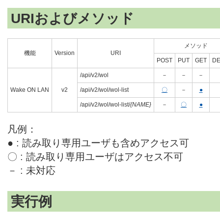
URIおよびメソッド
メソッド
機能
Version
URI
POST
PUT
GET
DE
/api/v2/wol
－
－
－
Wake ON LAN
v2
/api/v2/wol/wol-list
〇
－
●
/api/v2/wol/wol-list/
{NAME}
－
〇
●
凡例：
● : 読み取り専用ユーザも含めアクセス可
〇 : 読み取り専用ユーザはアクセス不可
－ : 未対応
実行例