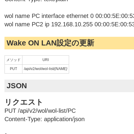
wol name PC interface ethernet 0 00:00:5E:00:5
wol name PC2 ip 192.168.10.255 00:00:5E:00:5
Wake ON LAN設定の更新
メソッド
URI
PUT
/api/v2/wol/wol-list/
{NAME}
JSON
リクエスト
PUT /api/v2/wol/wol-list/PC
Content-Type: application/json