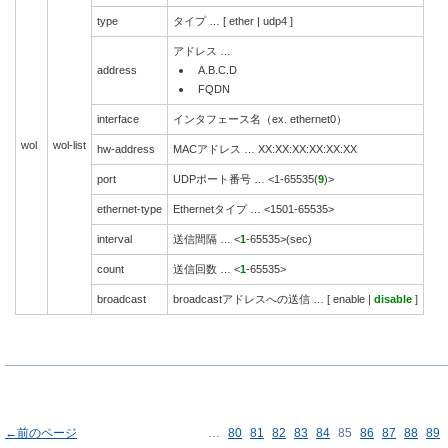
type
タイプ … [ ether | udp4 ]
アドレス …
address
A.B.C.D
FQDN
interface
インタフェース名（ex. ethernet0）
wol
wol-list
hw-address
MACアドレス … XX:XX:XX:XX:XX:XX
port
UDPポート番号 … <1-65535(
9
)>
ethernet-type
Ethernetタイプ … <1501-65535>
interval
送信間隔 … <
1
-65535>(sec)
count
送信回数 … <
1
-65535>
broadcast
broadcastアドレスへの送信 … [ enable |
disable
]
←前のページ
…
80
81
82
83
84
85
86
87
88
89