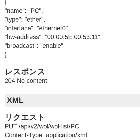
{
"name": "PC",
"type": "ether",
"interface": "ethernet0",
"hw-address": "00:00:5E:00:53:11",
"broadcast": "enable"
}
レスポンス
204 No content
XML
リクエスト
PUT /api/v2/wol/wol-list/PC
Content-Type: application/xml