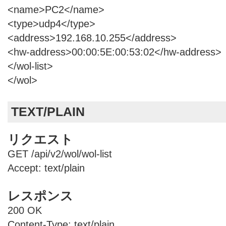
<name>PC2</name>
<type>udp4</type>
<address>192.168.10.255</address>
<hw-address>00:00:5E:00:53:02</hw-address>
</wol-list>
</wol>
TEXT/PLAIN
リクエスト
GET /api/v2/wol/wol-list
Accept: text/plain
レスポンス
200 OK
Content-Type: text/plain