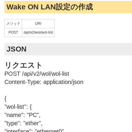
Wake ON LAN設定の作成
メソッド
URI
POST
/api/v2/wol/wol-list
JSON
リクエスト
POST /api/v2/wol/wol-list
Content-Type: application/json
{
"wol-list": {
"name": "PC",
"type": "ether",
"interface": "ethernet0",