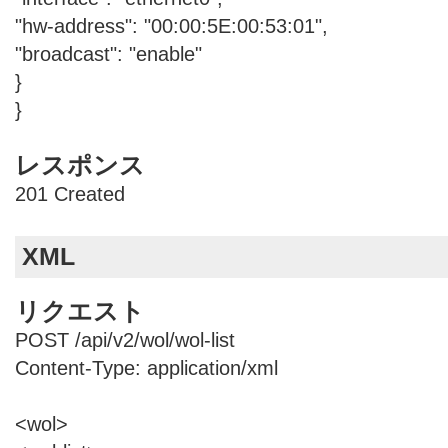
"hw-address": "00:00:5E:00:53:01",
"broadcast": "enable"
}
}
レスポンス
201 Created
XML
リクエスト
POST /api/v2/wol/wol-list
Content-Type: application/xml
<wol>