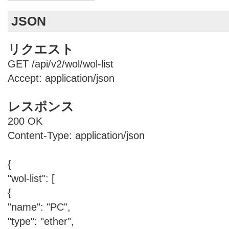
JSON
リクエスト
GET /api/v2/wol/wol-list
Accept: application/json
レスポンス
200 OK
Content-Type: application/json
{
"wol-list": [
{
"name": "PC",
"type": "ether",