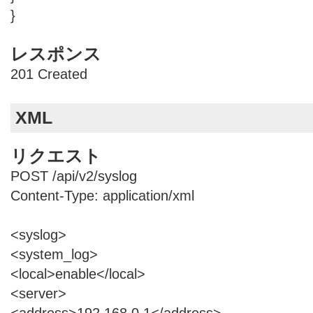
}
レスポンス
201 Created
XML
リクエスト
POST /api/v2/syslog
Content-Type: application/xml
<syslog>
<system_log>
<local>enable</local>
<server>
<address>192.168.0.1</address>