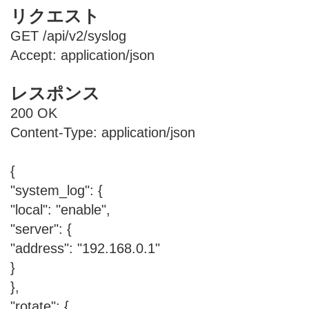
リクエスト
GET /api/v2/syslog
Accept: application/json
レスポンス
200 OK
Content-Type: application/json
{
"system_log": {
"local": "enable",
"server": {
"address": "192.168.0.1"
}
},
"rotate": {