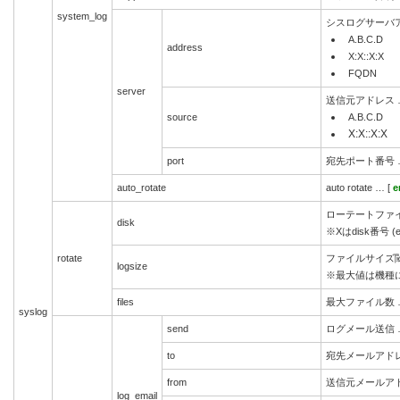
system_log
シスログサーバ
A.B.C.D
address
X:X::X:X
FQDN
server
送信元アドレス
source
A.B.C.D
X:X::X:X
port
宛先ポート番号 … <
auto_rotate
auto rotate … [
e
ローテートファイル保存先
disk
※Xはdisk番号 (ex
rotate
ファイルサイズ閾値 
logsize
※最大値は機種
files
最大ファイル数 … 
syslog
send
ログメール送信 … [
to
宛先メールアドレス（
from
送信元メールアドレス
log_email