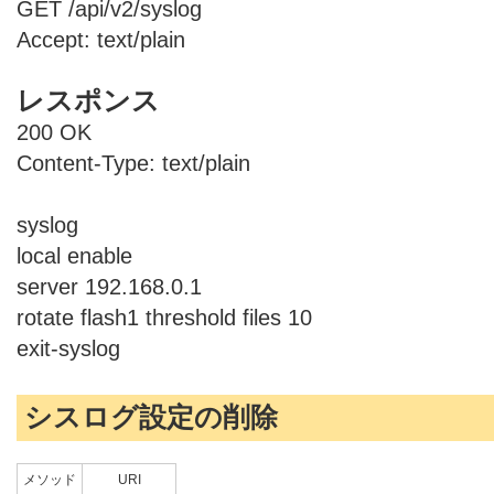
GET /api/v2/syslog
Accept: text/plain
レスポンス
200 OK
Content-Type: text/plain
syslog
local enable
server 192.168.0.1
rotate flash1 threshold files 10
exit-syslog
シスログ設定の削除
メソッド
URI