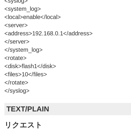
<syslog>
<system_log>
<local>enable</local>
<server>
<address>192.168.0.1</address>
</server>
</system_log>
<rotate>
<disk>flash1</disk>
<files>10</files>
</rotate>
</syslog>
TEXT/PLAIN
リクエスト