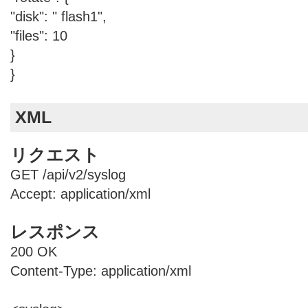
"disk": " flash1",
"files": 10
}
}
XML
リクエスト
GET /api/v2/syslog
Accept: application/xml
レスポンス
200 OK
Content-Type: application/xml