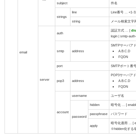
subject
件名
line
Line番号 … <1-3
strings
string
メール検索文字
認証方式 … [
di
auth
login | smtp-auth-
SMTPサーバア
smtp
address
A.B.C.D
email
FQDN
port
SMTPポート番号 …
POP3サーバア
server
pop3
address
A.B.C.D
FQDN
username
ユーザ名
hidden
暗号化 … [ enabl
account
passphrase
パスワード
password
暗号化適用 … [ en
apply
※hidden化す