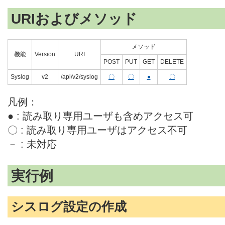
URIおよびメソッド
メソッド
機能
Version
URI
POST
PUT
GET
DELETE
Syslog
v2
/api/v2/syslog
〇
〇
●
〇
凡例：
● : 読み取り専用ユーザも含めアクセス可
〇 : 読み取り専用ユーザはアクセス不可
－ : 未対応
実行例
シスログ設定の作成