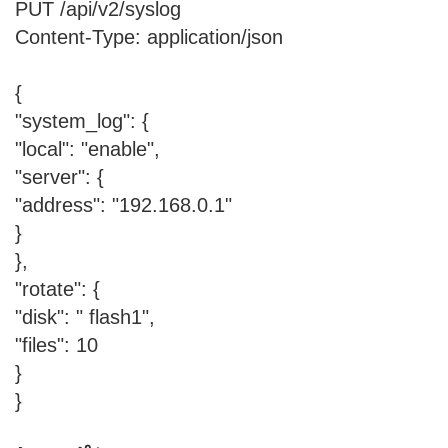
PUT /api/v2/syslog
Content-Type: application/json
{
"system_log": {
"local": "enable",
"server": {
"address": "192.168.0.1"
}
},
"rotate": {
"disk": " flash1",
"files": 10
}
}