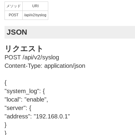
メソッド
URI
POST
/api/v2/syslog
JSON
リクエスト
POST /api/v2/syslog
Content-Type: application/json
{
"system_log": {
"local": "enable",
"server": {
"address": "192.168.0.1"
}
}