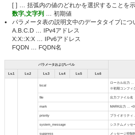
[ ] … 括弧内の値のどれかを選択することを
数字,文字列
… 初期値
パラメータ表の説明文中のデータタイプにつ
A.B.C.D … IPv4アドレス
X:X::X:X … IPv6アドレス
FQDN … FQDN名
パラメータおよびレベル
Lv.1
Lv.2
Lv.3
Lv.4
Lv.5
Lv.6
ローカル出力 … [ e
local
※初期コンフィグで
file
出力ファイル名
mark
MARK出力 … <0-
priority
プライオリティ … [
system_message
システムメッセージ出力
suppress
メッセージ抑制時間 