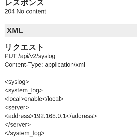
レスポンス
204 No content
XML
リクエスト
PUT /api/v2/syslog
Content-Type: application/xml
<syslog>
<system_log>
<local>enable</local>
<server>
<address>192.168.0.1</address>
</server>
</system_log>