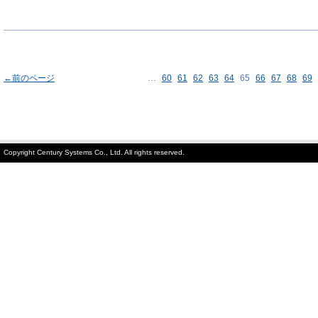
←前のページ
…
60
61
62
63
64
65
66
67
68
69
Copyright Century Systems Co., Ltd. All rights reserved.