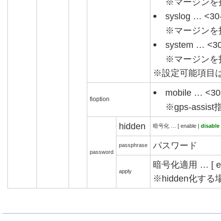
※マージンを
syslog … <3
※マージンを
system … <
※マージンを
※設定可能項目
mobile … <3
fioption
※gps-ass
hidden
暗号化 … [ enable |
disable
パスワード
passphrase
password
暗号化適用 … [ en
apply
※hidden化す