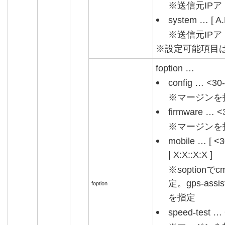
※送信元IP
system … [ A.
※送信元IP
※設定可能項目
foption …
config … <3
※マージンを
firmware … 
※マージンを
mobile … [ <
| X:X::X:X ]
※soption
定。gps-as
foption
を指定
speed-test 