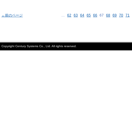
←前のページ
…
62
63
64
65
66
67
68
69
70
71
Copyright Century Systems Co., Ltd. All rights reserved.