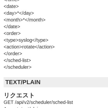
<date>
<day>*</day>
<month>*</month>
</date>
<order>
<type>syslog</type>
<action>rotate</action>
</order>
</sched-list>
</scheduler>
TEXT/PLAIN
リクエスト
GET /api/v2/scheduler/sched-list