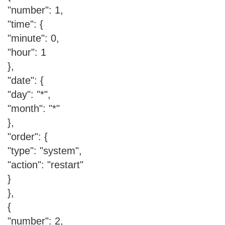
"number": 1,
"time": {
"minute": 0,
"hour": 1
},
"date": {
"day": "*",
"month": "*"
},
"order": {
"type": "system",
"action": "restart"
}
},
{
"number": 2,