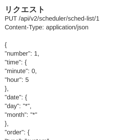
リクエスト
PUT /api/v2/scheduler/sched-list/1
Content-Type: application/json
{
"number": 1,
"time": {
"minute": 0,
"hour": 5
},
"date": {
"day": "*",
"month": "*"
},
"order": {