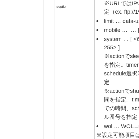
※URLではI
soption
定（ex. ftp://1
limit … data-
mobile … … [ 
system … [ <
255> ]
※actionで
を指定。tim
schedul
定
※actionで
間を指定。ti
での時間、sc
ル番号を指定
wol … WO
※設定可能項目