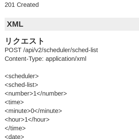
201 Created
XML
リクエスト
POST /api/v2/scheduler/sched-list
Content-Type: application/xml
<scheduler>
<sched-list>
<number>1</number>
<time>
<minute>0</minute>
<hour>1</hour>
</time>
<date>