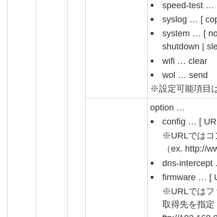
speed-test … 
syslog … [ cop
system … [ not
shutdown | sle
wifi … clear
wol … send
※設定可能項目
option …
config … [ UR
※URLでは
（ex. http://w
dns-interc
firmware … [ U
※URLでは
取得先を指定（