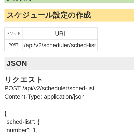
スケジュール設定の作成
URI
メソッド
/api/v2/scheduler/sched-list
POST
JSON
リクエスト
POST /api/v2/scheduler/sched-list
Content-Type: application/json
{
"sched-list": {
"number": 1,