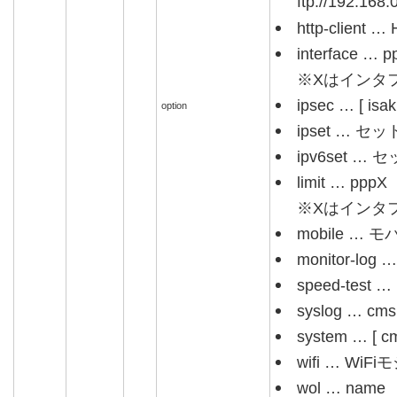
ftp://192.168
http-clie
interface … 
※Xはインタフ
ipsec … [ isak
option
ipset … セ
ipv6set …
limit … pppX
※Xはインタフ
mobile …
monitor-log … 
speed-test
syslog … cms
system … [ cms
wifi … Wi
wol … name