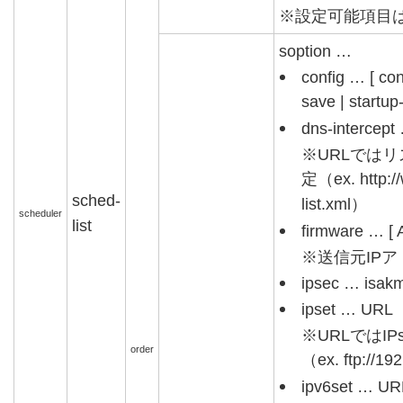
※設定可能項目
soption …
config … [ con
save | startup-
dns-intercep
※URLでは
定（ex. http://
sched-
list.xml）
scheduler
list
firmware … [ A
※送信元IP
ipsec … is
ipset … URL
※URLではI
order
（ex. ftp://192
ipv6set … UR