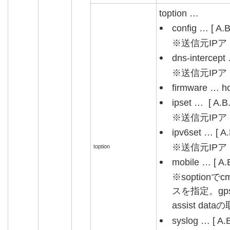
toption …
config … [ A.B
※送信元IP
dns-intercept 
※送信元IP
firmware … h
ipset … [ A.B.
※送信元IP
ipv6set … [ A.
※送信元IP
toption
mobile … [ A.B
※soption
スを指定。gps-
assist da
syslog … [ A.B