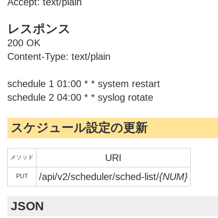
Accept: text/plain
レスポンス
200 OK
Content-Type: text/plain
schedule 1 01:00 * * system restart
schedule 2 04:00 * * syslog rotate
スケジュール設定の更新
URI
メソッド
/api/v2/scheduler/sched-list/
{NUM}
PUT
JSON