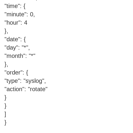
"time": {
"minute": 0,
"hour": 4
},
"date": {
"day": "*",
"month": "*"
},
"order": {
"type": "syslog",
"action": "rotate"
}
}
]
}