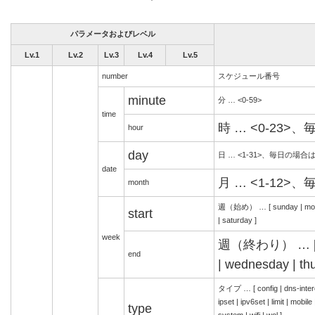
パラメータおよびレベル
Lv.1
Lv.2
Lv.3
Lv.4
Lv.5
number
スケジュール番号
minute
分 … <0-59>
time
時 … <0-23>
hour
day
日 … <1-31>、毎日の場合は
date
月 … <1-12>
month
週（始め） … [ sunday | monday
start
| saturday ]
week
週（終わり） … [ su
end
| wednesday | thu
タイプ … [ config | dns-intercep
ipset | ipv6set | limit | mobil
type