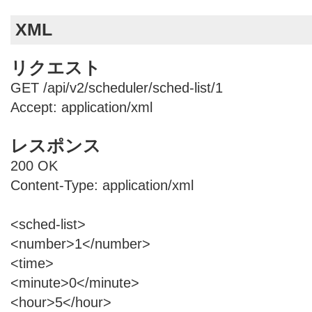
XML
リクエスト
GET /api/v2/scheduler/sched-list/1
Accept: application/xml
レスポンス
200 OK
Content-Type: application/xml
<sched-list>
<number>1</number>
<time>
<minute>0</minute>
<hour>5</hour>