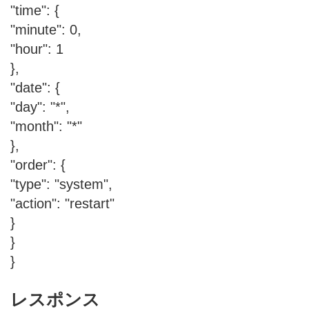
"time": {
"minute": 0,
"hour": 1
},
"date": {
"day": "*",
"month": "*"
},
"order": {
"type": "system",
"action": "restart"
}
}
}
レスポンス