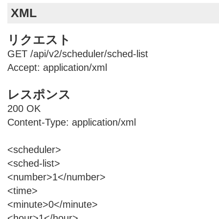
XML
リクエスト
GET /api/v2/scheduler/sched-list
Accept: application/xml
レスポンス
200 OK
Content-Type: application/xml
<scheduler>
<sched-list>
<number>1</number>
<time>
<minute>0</minute>
<hour>1</hour>