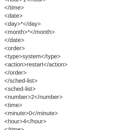
</time>
<date>
<day>*</day>
<month>*</month>
</date>
<order>
<type>system</type>
<action>restart</action>
</order>
</sched-list>
<sched-list>
<number>2</number>
<time>
<minute>0</minute>
<hour>4</hour>
</time>