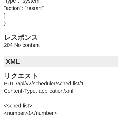
"type": "system",
"action": "restart"
}
}
レスポンス
204 No content
XML
リクエスト
PUT /api/v2/scheduler/sched-list/1
Content-Type: application/xml
<sched-list>
<number>1</number>