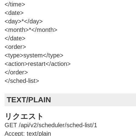
</time>
<date>
<day>*</day>
<month>*</month>
</date>
<order>
<type>system</type>
<action>restart</action>
</order>
</sched-list>
TEXT/PLAIN
リクエスト
GET /api/v2/scheduler/sched-list/1
Accept: text/plain