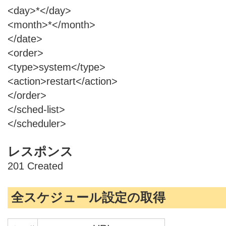
<day>*</day>
<month>*</month>
</date>
<order>
<type>system</type>
<action>restart</action>
</order>
</sched-list>
</scheduler>
レスポンス
201 Created
全スケジュール設定の取得