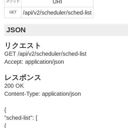
URI
メソッド
/api/v2/scheduler/sched-list
GET
JSON
リクエスト
GET /api/v2/scheduler/sched-list
Accept: application/json
レスポンス
200 OK
Content-Type: application/json
{
"sched-list": [
{