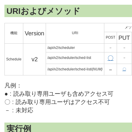
URIおよびメソッド
メソ
Version
機能
URI
PUT
POST
/api/v2/scheduler
－
－
〇
/api/v2/scheduler/sched-list
－
v2
Schedule
－
/api/v2/scheduler/sched-list/
{NUM}
〇
凡例：
● : 読み取り専用ユーザも含めアクセス可
〇 : 読み取り専用ユーザはアクセス不可
－ : 未対応
実行例