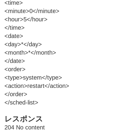
<time>
<minute>0</minute>
<hour>5</hour>
</time>
<date>
<day>*</day>
<month>*</month>
</date>
<order>
<type>system</type>
<action>restart</action>
</order>
</sched-list>
レスポンス
204 No content