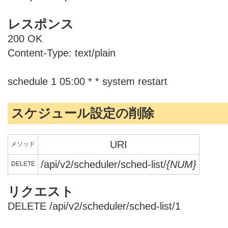
レスポンス
200 OK
Content-Type: text/plain
schedule 1 05:00 * * system restart
スケジュール設定の削除
URI
メソッド
/api/v2/scheduler/sched-list/
{NUM}
DELETE
リクエスト
DELETE /api/v2/scheduler/sched-list/1