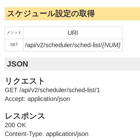
スケジュール設定の取得
URI
メソッド
/api/v2/scheduler/sched-list/
{NUM}
GET
JSON
リクエスト
GET /api/v2/scheduler/sched-list/1
Accept: application/json
レスポンス
200 OK
Content-Type: application/json