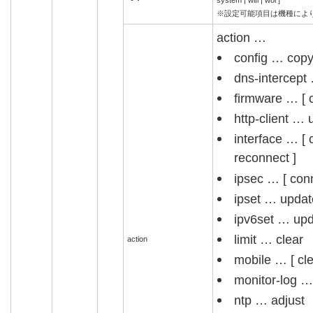
system | wifi | wol ]
※設定可能項目は機種によ
action …
config … cop
dns-intercept
firmware … [ c
http-client … 
interface … [ 
reconnect ]
ipsec … [ conn
ipset … updat
ipv6set … up
limit … clear
action
mobile … [ cle
monitor-log …
ntp … adjust