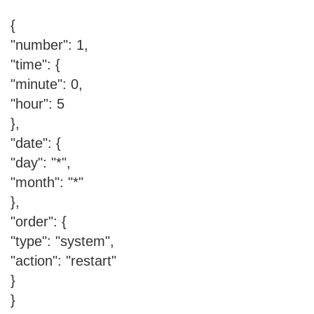
{
"number": 1,
"time": {
"minute": 0,
"hour": 5
},
"date": {
"day": "*",
"month": "*"
},
"order": {
"type": "system",
"action": "restart"
}
}