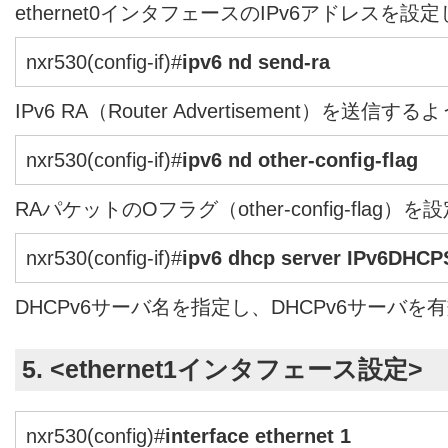
ethernet0インタフェースのIPv6アドレスを設
nxr530(config-if)#
ipv6 nd send-ra
IPv6 RA（Router Advertisement）を送
nxr530(config-if)#
ipv6 nd other-config-flag
RAパケットのOフラグ（other-config-flag）
nxr530(config-if)#
ipv6 dhcp server IPv6DHCP
DHCPv6サーバ名を指定し、DHCPv6サーバを
5. <ethernet1インタフェース設定>
nxr530(config)#
interface ethernet 1