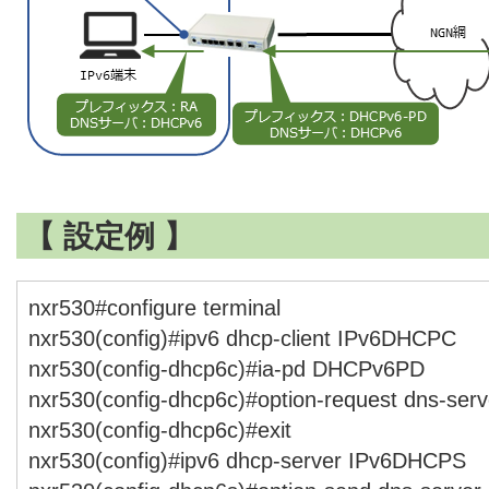
【 設定例 】
nxr530#configure terminal
nxr530(config)#ipv6 dhcp-client IPv6DHCPC
nxr530(config-dhcp6c)#ia-pd DHCPv6PD
nxr530(config-dhcp6c)#option-request dns-serv
nxr530(config-dhcp6c)#exit
nxr530(config)#ipv6 dhcp-server IPv6DHCPS