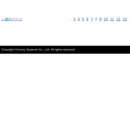
←前のページ
…
3
4
5
6
7
8
9
10
11
12
13
Copyright Century Systems Co., Ltd. All rights reserved.