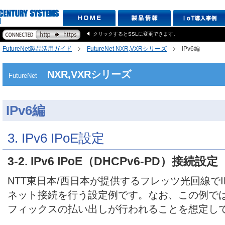
クリックするとSSLに変更できます。
FutureNet製品活用ガイド
FutureNet NXR,VXRシリーズ
IPv6編
NXR,VXRシリーズ
FutureNet
IPv6編
3. IPv6 IPoE設定
3-2. IPv6 IPoE（DHCPv6-PD）接続設定
NTT東日本/西日本が提供するフレッツ光回線でIP
ネット接続を行う設定例です。なお、この例ではDHC
フィックスの払い出しが行われることを想定し