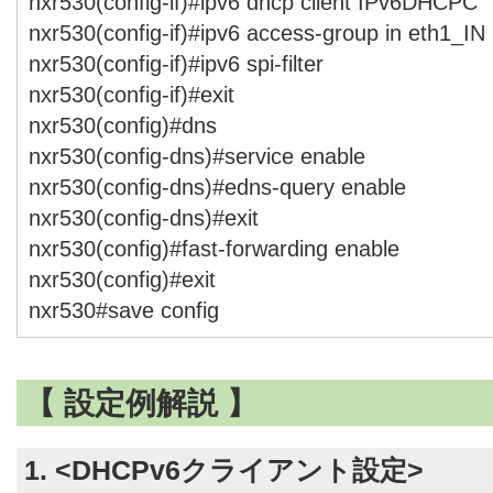
nxr530(config-if)#ipv6 dhcp client IPv6DHCPC
nxr530(config-if)#ipv6 access-group in eth1_IN
nxr530(config-if)#ipv6 spi-filter
nxr530(config-if)#exit
nxr530(config)#dns
nxr530(config-dns)#service enable
nxr530(config-dns)#edns-query enable
nxr530(config-dns)#exit
nxr530(config)#fast-forwarding enable
nxr530(config)#exit
nxr530#save config
【 設定例解説 】
1. <DHCPv6クライアント設定>