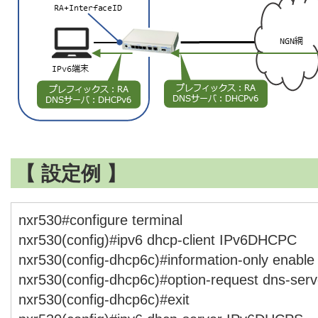
【 設定例 】
nxr530#configure terminal
nxr530(config)#ipv6 dhcp-client IPv6DHCPC
nxr530(config-dhcp6c)#information-only enable
nxr530(config-dhcp6c)#option-request dns-serv
nxr530(config-dhcp6c)#exit