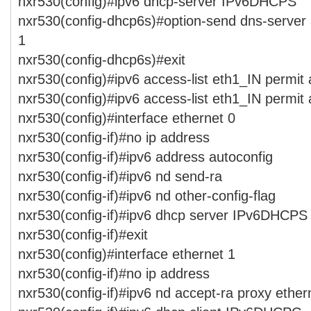
nxr530(config)#ipv6 dhcp-server IPv6DHCPS
nxr530(config-dhcp6s)#option-send dns-server 
1
nxr530(config-dhcp6s)#exit
nxr530(config)#ipv6 access-list eth1_IN permit
nxr530(config)#ipv6 access-list eth1_IN permit
nxr530(config)#interface ethernet 0
nxr530(config-if)#no ip address
nxr530(config-if)#ipv6 address autoconfig
nxr530(config-if)#ipv6 nd send-ra
nxr530(config-if)#ipv6 nd other-config-flag
nxr530(config-if)#ipv6 dhcp server IPv6DHCPS
nxr530(config-if)#exit
nxr530(config)#interface ethernet 1
nxr530(config-if)#no ip address
nxr530(config-if)#ipv6 nd accept-ra proxy ether