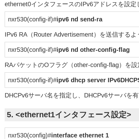
ethernet0インタフェースのIPv6アドレスを設
nxr530(config-if)#
ipv6 nd send-ra
IPv6 RA（Router Advertisement）を送
nxr530(config-if)#
ipv6 nd other-config-flag
RAパケットのOフラグ（other-config-flag）
nxr530(config-if)#
ipv6 dhcp server IPv6DHCP
DHCPv6サーバ名を指定し、DHCPv6サーバを
5. <ethernet1インタフェース設定>
nxr530(config)#
interface ethernet 1