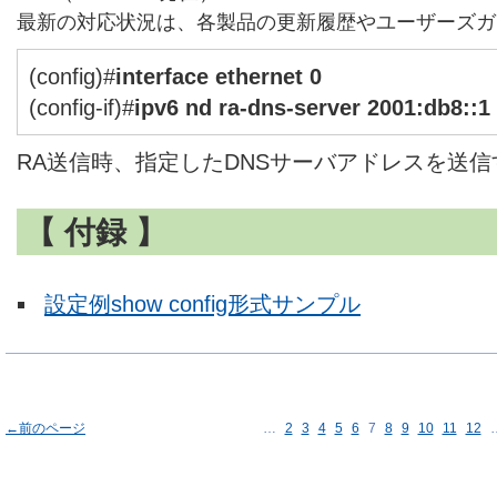
最新の対応状況は、各製品の更新履歴やユーザーズガ
(config)#
interface ethernet 0
(config-if)#
ipv6 nd ra-dns-server 2001:db8::1
RA送信時、指定したDNSサーバアドレスを送
【 付録 】
設定例show config形式サンプル
←前のページ
…
2
3
4
5
6
7
8
9
10
11
12