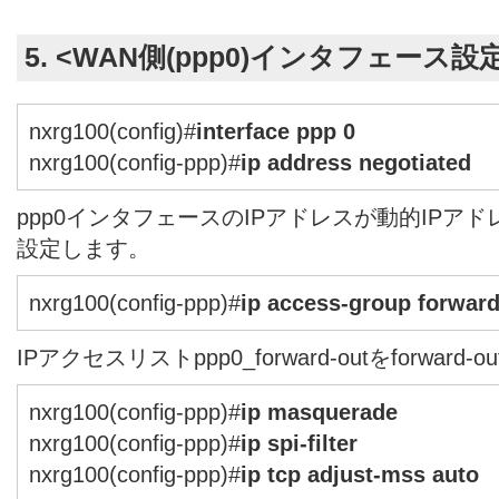
5. <WAN側(ppp0)インタフェース設
nxrg100(config)#
interface ppp 0
nxrg100(config-ppp)#
ip address negotiated
ppp0インタフェースのIPアドレスが動的IPアドレス
設定します。
nxrg100(config-ppp)#
ip access-group forwar
IPアクセスリストppp0_forward-outをforwa
nxrg100(config-ppp)#
ip masquerade
nxrg100(config-ppp)#
ip spi-filter
nxrg100(config-ppp)#
ip tcp adjust-mss auto