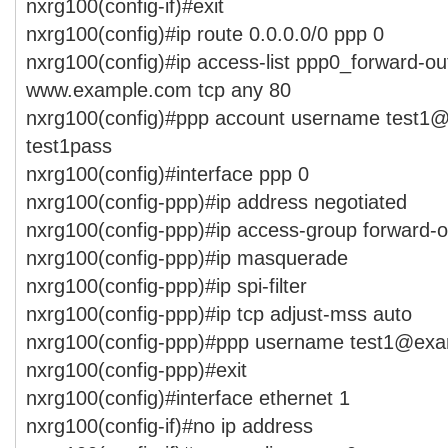
nxrg100(config-if)#exit
nxrg100(config)#ip route 0.0.0.0/0 ppp 0
nxrg100(config)#ip access-list ppp0_forward-o
www.example.com tcp any 80
nxrg100(config)#ppp account username test1
test1pass
nxrg100(config)#interface ppp 0
nxrg100(config-ppp)#ip address negotiated
nxrg100(config-ppp)#ip access-group forward-
nxrg100(config-ppp)#ip masquerade
nxrg100(config-ppp)#ip spi-filter
nxrg100(config-ppp)#ip tcp adjust-mss auto
nxrg100(config-ppp)#ppp username test1@exa
nxrg100(config-ppp)#exit
nxrg100(config)#interface ethernet 1
nxrg100(config-if)#no ip address