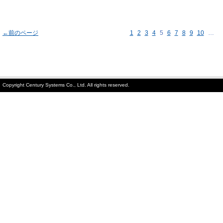
←前のページ
1
2
3
4
5
6
7
8
9
10
…
Copyright Century Systems Co., Ltd. All rights reserved.