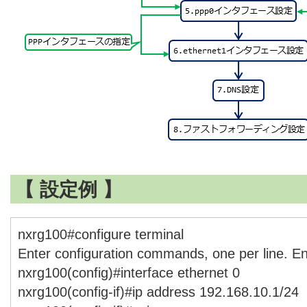
【 設定例 】
nxrg100#configure terminal
Enter configuration commands, one per line. E
nxrg100(config)#interface ethernet 0
nxrg100(config-if)#ip address 192.168.10.1/24