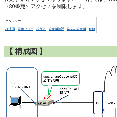
ト80番宛のアクセスを制限します。
コンテンツ
構成図
設定フロー
設定例
設定例解説
端末の設定例
付録
【 構成図 】