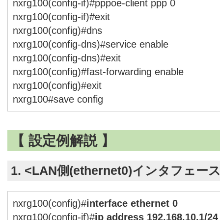
nxrg100(config-if)#pppoe-client ppp 0
nxrg100(config-if)#exit
nxrg100(config)#dns
nxrg100(config-dns)#service enable
nxrg100(config-dns)#exit
nxrg100(config)#fast-forwarding enable
nxrg100(config)#exit
nxrg100#save config
【 設定例解説 】
1. <LAN側(ethernet0)インタフェー
nxrg100(config)#
interface ethernet 0
nxrg100(config-if)#
ip address 192.168.10.1/24