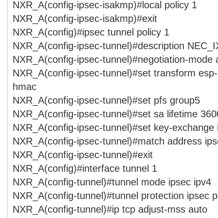
NXR_A(config-ipsec-isakmp)#local policy 1
NXR_A(config-ipsec-isakmp)#exit
NXR_A(config)#ipsec tunnel policy 1
NXR_A(config-ipsec-tunnel)#description NEC_I
NXR_A(config-ipsec-tunnel)#negotiation-mode 
NXR_A(config-ipsec-tunnel)#set transform esp
hmac
NXR_A(config-ipsec-tunnel)#set pfs group5
NXR_A(config-ipsec-tunnel)#set sa lifetime 360
NXR_A(config-ipsec-tunnel)#set key-exchange
NXR_A(config-ipsec-tunnel)#match address ips
NXR_A(config-ipsec-tunnel)#exit
NXR_A(config)#interface tunnel 1
NXR_A(config-tunnel)#tunnel mode ipsec ipv4
NXR_A(config-tunnel)#tunnel protection ipsec p
NXR_A(config-tunnel)#ip tcp adjust-mss auto