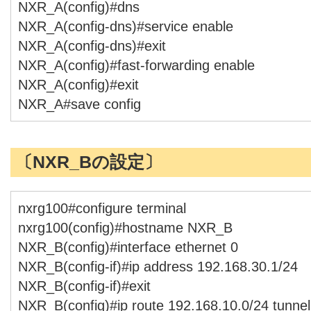
NXR_A(config)#dns
NXR_A(config-dns)#service enable
NXR_A(config-dns)#exit
NXR_A(config)#fast-forwarding enable
NXR_A(config)#exit
NXR_A#save config
〔NXR_Bの設定〕
nxrg100#configure terminal
nxrg100(config)#hostname NXR_B
NXR_B(config)#interface ethernet 0
NXR_B(config-if)#ip address 192.168.30.1/24
NXR_B(config-if)#exit
NXR_B(config)#ip route 192.168.10.0/24 tunnel