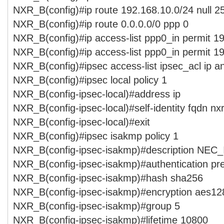
NXR_B(config)#ip route 192.168.10.0/24 null 2
NXR_B(config)#ip route 0.0.0.0/0 ppp 0
NXR_B(config)#ip access-list ppp0_in permit 1
NXR_B(config)#ip access-list ppp0_in permit 1
NXR_B(config)#ipsec access-list ipsec_acl ip a
NXR_B(config)#ipsec local policy 1
NXR_B(config-ipsec-local)#address ip
NXR_B(config-ipsec-local)#self-identity fqdn nx
NXR_B(config-ipsec-local)#exit
NXR_B(config)#ipsec isakmp policy 1
NXR_B(config-ipsec-isakmp)#description NEC_
NXR_B(config-ipsec-isakmp)#authentication pr
NXR_B(config-ipsec-isakmp)#hash sha256
NXR_B(config-ipsec-isakmp)#encryption aes12
NXR_B(config-ipsec-isakmp)#group 5
NXR_B(config-ipsec-isakmp)#lifetime 10800