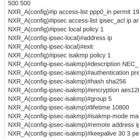
500 500
NXR_A(config)#ip access-list ppp0_in permit 19
NXR_A(config)#ipsec access-list ipsec_acl ip a
NXR_A(config)#ipsec local policy 1
NXR_A(config-ipsec-local)#address ip
NXR_A(config-ipsec-local)#exit
NXR_A(config)#ipsec isakmp policy 1
NXR_A(config-ipsec-isakmp)#description NEC_
NXR_A(config-ipsec-isakmp)#authentication pr
NXR_A(config-ipsec-isakmp)#hash sha256
NXR_A(config-ipsec-isakmp)#encryption aes12
NXR_A(config-ipsec-isakmp)#group 5
NXR_A(config-ipsec-isakmp)#lifetime 10800
NXR_A(config-ipsec-isakmp)#isakmp-mode ma
NXR_A(config-ipsec-isakmp)#remote address ip
NXR_A(config-ipsec-isakmp)#keepalive 30 3 per