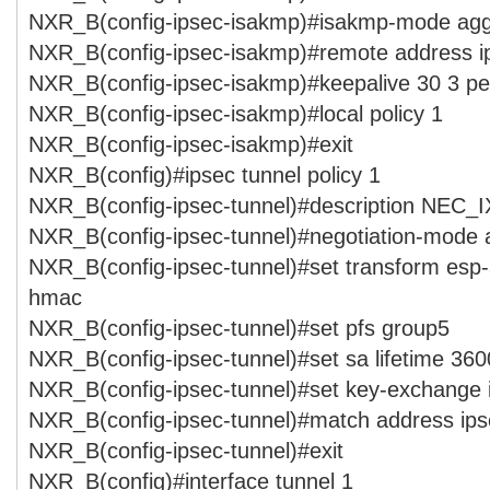
NXR_B(config-ipsec-isakmp)#isakmp-mode agg
NXR_B(config-ipsec-isakmp)#remote address ip
NXR_B(config-ipsec-isakmp)#keepalive 30 3 per
NXR_B(config-ipsec-isakmp)#local policy 1
NXR_B(config-ipsec-isakmp)#exit
NXR_B(config)#ipsec tunnel policy 1
NXR_B(config-ipsec-tunnel)#description NEC_I
NXR_B(config-ipsec-tunnel)#negotiation-mode 
NXR_B(config-ipsec-tunnel)#set transform esp
hmac
NXR_B(config-ipsec-tunnel)#set pfs group5
NXR_B(config-ipsec-tunnel)#set sa lifetime 360
NXR_B(config-ipsec-tunnel)#set key-exchange
NXR_B(config-ipsec-tunnel)#match address ips
NXR_B(config-ipsec-tunnel)#exit
NXR_B(config)#interface tunnel 1