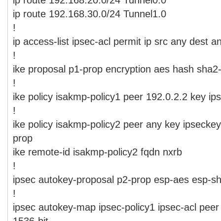
ip route 192.168.30.0/24 Tunnel1.0
!
ip access-list ipsec-acl permit ip src any dest a
!
ike proposal p1-prop encryption aes hash sha2
!
ike policy isakmp-policy1 peer 192.0.2.2 key i
!
ike policy isakmp-policy2 peer any key ipseck
prop
ike remote-id isakmp-policy2 fqdn nxrb
!
ipsec autokey-proposal p2-prop esp-aes esp-s
!
ipsec autokey-map ipsec-policy1 ipsec-acl peer
1536-bit