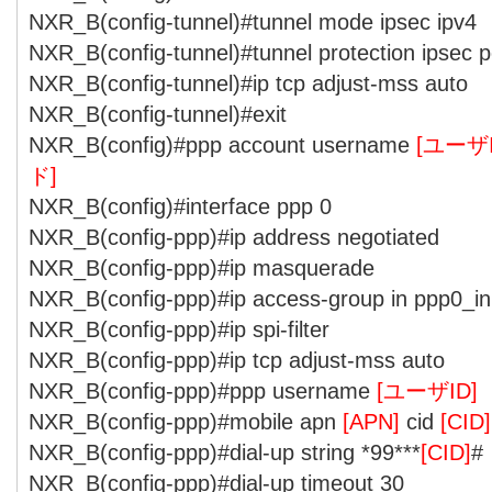
NXR_B(config-tunnel)#tunnel mode ipsec ipv4
NXR_B(config-tunnel)#tunnel protection ipsec p
NXR_B(config-tunnel)#ip tcp adjust-mss auto
NXR_B(config-tunnel)#exit
NXR_B(config)#ppp account username
[ユーザI
ド]
NXR_B(config)#interface ppp 0
NXR_B(config-ppp)#ip address negotiated
NXR_B(config-ppp)#ip masquerade
NXR_B(config-ppp)#ip access-group in ppp0_in
NXR_B(config-ppp)#ip spi-filter
NXR_B(config-ppp)#ip tcp adjust-mss auto
NXR_B(config-ppp)#ppp username
[ユーザID]
NXR_B(config-ppp)#mobile apn
[APN]
cid
[CID]
NXR_B(config-ppp)#dial-up string *99***
[CID]
#
NXR_B(config-ppp)#dial-up timeout 30