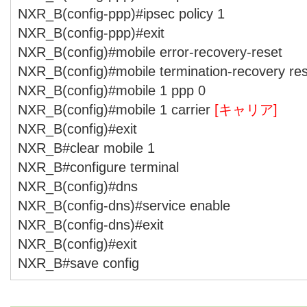
NXR_B(config-ppp)#ipsec policy 1
NXR_B(config-ppp)#exit
NXR_B(config)#mobile error-recovery-reset
NXR_B(config)#mobile termination-recovery re
NXR_B(config)#mobile 1 ppp 0
NXR_B(config)#mobile 1 carrier
[キャリア]
NXR_B(config)#exit
NXR_B#clear mobile 1
NXR_B#configure terminal
NXR_B(config)#dns
NXR_B(config-dns)#service enable
NXR_B(config-dns)#exit
NXR_B(config)#exit
NXR_B#save config