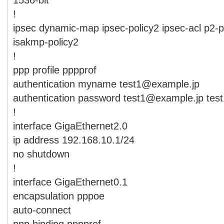
!
ipsec dynamic-map ipsec-policy2 ipsec-acl p2-p
isakmp-policy2
!
ppp profile pppprof
authentication myname test1@example.jp
authentication password test1@example.jp tes
!
interface GigaEthernet2.0
ip address 192.168.10.1/24
no shutdown
!
interface GigaEthernet0.1
encapsulation pppoe
auto-connect
ppp binding pppprof