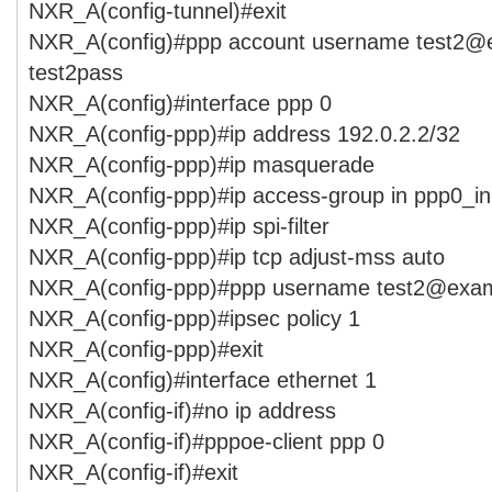
NXR_A(config-tunnel)#exit
NXR_A(config)#ppp account username test2@
test2pass
NXR_A(config)#interface ppp 0
NXR_A(config-ppp)#ip address 192.0.2.2/32
NXR_A(config-ppp)#ip masquerade
NXR_A(config-ppp)#ip access-group in ppp0_in
NXR_A(config-ppp)#ip spi-filter
NXR_A(config-ppp)#ip tcp adjust-mss auto
NXR_A(config-ppp)#ppp username test2@exam
NXR_A(config-ppp)#ipsec policy 1
NXR_A(config-ppp)#exit
NXR_A(config)#interface ethernet 1
NXR_A(config-if)#no ip address
NXR_A(config-if)#pppoe-client ppp 0
NXR_A(config-if)#exit