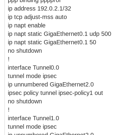
ip address 192.0.2.1/32
ip tcp adjust-mss auto
ip napt enable
ip napt static GigaEthernet0.1 udp 500
ip napt static GigaEthernet0.1 50
no shutdown
!
interface Tunnel0.0
tunnel mode ipsec
ip unnumbered GigaEthernet2.0
ipsec policy tunnel ipsec-policy1 out
no shutdown
!
interface Tunnel1.0
tunnel mode ipsec
ip unnumbered GigaEthernet2.0