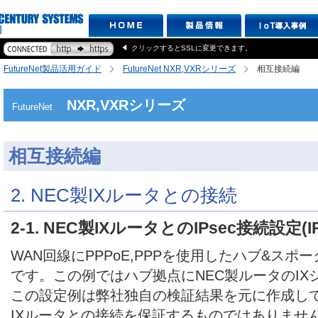
クリックするとSSLに変更できます。
FutureNet製品活用ガイド
FutureNet NXR,VXRシリーズ
相互接続編
NXR,VXRシリーズ
FutureNet
相互接続編
2. NEC製IXルータとの接続
2-1. NEC製IXルータとのIPsec接続設定(IP
WAN回線にPPPoE,PPPを使用したハブ&スポー
です。この例ではハブ拠点にNEC製ルータのIX
この設定例は弊社独自の検証結果を元に作成して
IXルータとの接続を保証するものではありませ