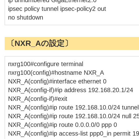
ipsec policy tunnel ipsec-policy2 out
no shutdown
〔NXR_Aの設定〕
nxrg100#configure terminal
nxrg100(config)#hostname NXR_A
NXR_A(config)#interface ethernet 0
NXR_A(config-if)#ip address 192.168.20.1/24
NXR_A(config-if)#exit
NXR_A(config)#ip route 192.168.10.0/24 tunnel
NXR_A(config)#ip route 192.168.10.0/24 null 2
NXR_A(config)#ip route 0.0.0.0/0 ppp 0
NXR_A(config)#ip access-list ppp0_in permit 19