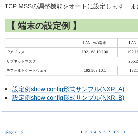
TCP MSSの調整機能をオートに設定します。ま
【 端末の設定例 】
LAN_Aの端末
LAN
IPアドレス
192.168.10.100
192.1
サブネットマスク
255.2
デフォルトゲートウェイ
192.168.10.1
192.
設定例show config形式サンプル(NXR_A)
設定例show config形式サンプル(NXR_B)
←前のページ
1
2
3
4
5
6
7
8
9
10
…