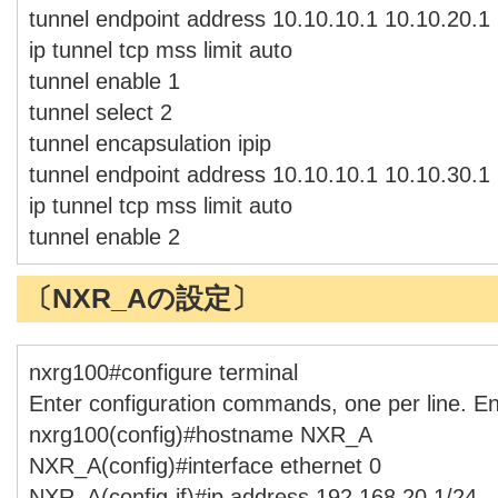
tunnel endpoint address 10.10.10.1 10.10.20.1
ip tunnel tcp mss limit auto
tunnel enable 1
tunnel select 2
tunnel encapsulation ipip
tunnel endpoint address 10.10.10.1 10.10.30.1
ip tunnel tcp mss limit auto
tunnel enable 2
〔NXR_Aの設定〕
nxrg100#configure terminal
Enter configuration commands, one per line. E
nxrg100(config)#hostname NXR_A
NXR_A(config)#interface ethernet 0
NXR_A(config-if)#ip address 192.168.20.1/24