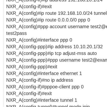
NXR_A(config-if)#exit
NXR_A(config)#ip route 192.168.10.0/24 tunnel
NXR_A(config)#ip route 0.0.0.0/0 ppp 0
NXR_A(config)#ppp account username test2@
test2pass
NXR_A(config)#interface ppp 0
NXR_A(config-ppp)#ip address 10.10.20.1/32
NXR_A(config-ppp)#ip tcp adjust-mss auto
NXR_A(config-ppp)#ppp username test2@exam
NXR_A(config-ppp)#exit
NXR_A(config)#interface ethernet 1
NXR_A(config-if)#no ip address
NXR_A(config-if)#pppoe-client ppp 0
NXR_A(config-if)#exit
NXR_A(config)#interface tunnel 1
NXR_A(config-tunnel)#tunnel mode ipip