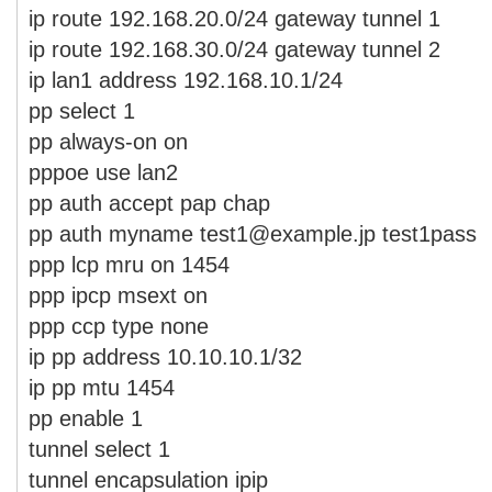
ip route 192.168.20.0/24 gateway tunnel 1
ip route 192.168.30.0/24 gateway tunnel 2
ip lan1 address 192.168.10.1/24
pp select 1
pp always-on on
pppoe use lan2
pp auth accept pap chap
pp auth myname test1@example.jp test1pass
ppp lcp mru on 1454
ppp ipcp msext on
ppp ccp type none
ip pp address 10.10.10.1/32
ip pp mtu 1454
pp enable 1
tunnel select 1
tunnel encapsulation ipip