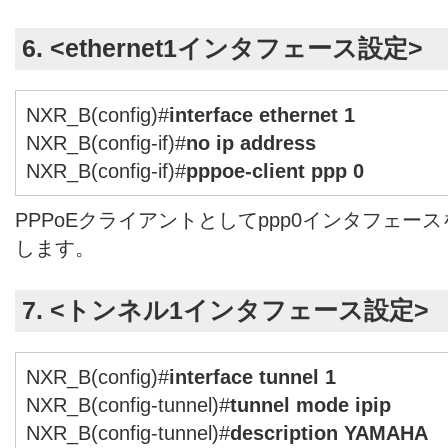
6. <ethernet1インタフェース設定>
NXR_B(config)#
interface ethernet 1
NXR_B(config-if)#
no ip address
NXR_B(config-if)#
pppoe-client ppp 0
PPPoEクライアントとしてppp0インタフェー
します。
7. <トンネル1インタフェース設定>
NXR_B(config)#
interface tunnel 1
NXR_B(config-tunnel)#
tunnel mode ipip
NXR_B(config-tunnel)#
description YAMAHA