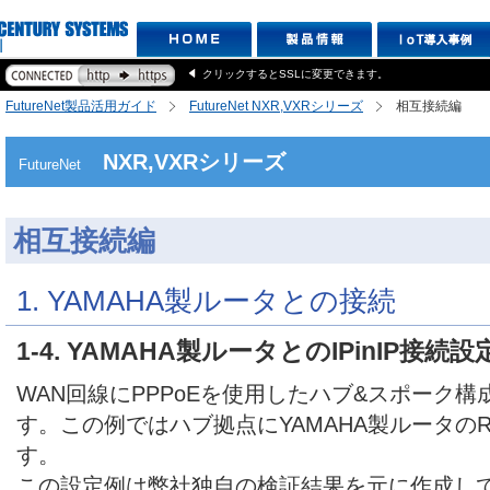
クリックするとSSLに変更できます。
FutureNet製品活用ガイド
FutureNet NXR,VXRシリーズ
相互接続編
NXR,VXRシリーズ
FutureNet
相互接続編
1. YAMAHA製ルータとの接続
1-4. YAMAHA製ルータとのIPinIP接続設定(
WAN回線にPPPoEを使用したハブ&スポーク構成
す。この例ではハブ拠点にYAMAHA製ルータの
す。
この設定例は弊社独自の検証結果を元に作成し